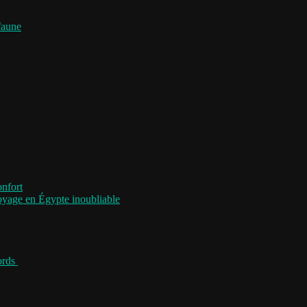
faune
onfort
voyage en Égypte inoubliable
jords