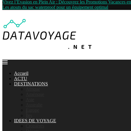
Vivez l’Évasion en Plein Air : Découvrez les Promotions Vacances 
Les atouts du sac waterproof pour un équipement optimal
Accueil
ACTU
DESTINATIONS
Afrique
Amérique
Asie
Australie
Europe
Îles
IDEES DE VOYAGE
Croisières