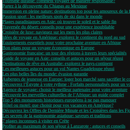
Tourisme durable: comment voyager de manière responsable?
Partez à la découverte du Chiapas au Mexique
Immersion en pleine nature: destinations top pour les amoureux de la 
Passion sport : les meilleurs spots de ski dans le monde
Plages paradisiaques en Asie: où trouver le soleil et le sable fin
Traversée du désert: conseils pour une expérience inoubliable
Croisière de luxe: naviguez sur les mers les plus claires
Idées de voyage en Amérique: explorez le continent du nord au sud
Équipements essentiels pour votre prochaine aventure en Afrique
Bon plans pour un voyage économique en Europe
Gastronomie française: un tour des régions à travers leurs spécialités
Guide de voyage en Asie: conseils et astuces pour un séjour réussi
Destinations de rêve en Australie: explorez le pays-continent
Les meilleures astuces pour un vol Nantes Guadeloupe réussi
Les plus belles îles du monde: évasion garantie
Auberges de jeunesse en Europe: loger bon marché sans sacrifier le c
Découvrez l’Égypte à votre rythme : Forfaits personnalisés pour un 
Agence de voyage: choisir le meilleur partenaire pour votre aventure
Découvrir les merveilles culturelles de l’Afrique: un guide complet
Top 5 des monuments historiques européens à ne pas manquer
Hôtel ou motel: que choisir pour vos vacances en Amérique?
Découvrez les Offres de Dernière Minute et les Croisières dans les F
Les secrets de la gastronomie asiatique: saveurs et traditions
7 plages inconnues à visiter en Crète
Profiter au maximum de son séjour à Lanzarote : astuces et conseils