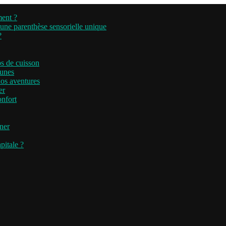
ment ?
’une parenthèse sensorielle unique
?
ps de cuisson
runes
nos aventures
er
onfort
iner
pitale ?