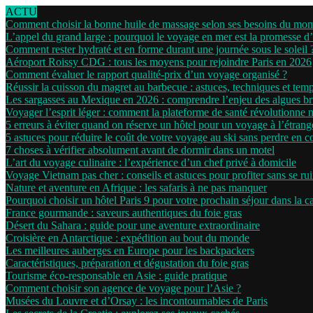
ACTU
Comment choisir la bonne huile de massage selon ses besoins du mo
L’appel du grand large : pourquoi le voyage en mer est la promesse d
Comment rester hydraté et en forme durant une journée sous le soleil 
Aéroport Roissy CDG : tous les moyens pour rejoindre Paris en 2026
Comment évaluer le rapport qualité-prix d’un voyage organisé ?
Réussir la cuisson du magret au barbecue : astuces, techniques et tem
Les sargasses au Mexique en 2026 : comprendre l’enjeu des algues b
Voyager l’esprit léger : comment la plateforme de santé révolutionne 
5 erreurs à éviter quand on réserve un hôtel pour un voyage à l’étrang
5 astuces pour réduire le coût de votre voyage au ski sans perdre en c
7 choses à vérifier absolument avant de dormir dans un motel
L’art du voyage culinaire : l’expérience d’un chef privé à domicile
Voyage Vietnam pas cher : conseils et astuces pour profiter sans se ru
Nature et aventure en Afrique : les safaris à ne pas manquer
Pourquoi choisir un hôtel Paris 9 pour votre prochain séjour dans la ca
France gourmande : saveurs authentiques du foie gras
Désert du Sahara : guide pour une aventure extraordinaire
Croisière en Antarctique : expédition au bout du monde
Les meilleures auberges en Europe pour les backpackers
Caractéristiques, préparation et dégustation du foie gras
Tourisme éco-responsable en Asie : guide pratique
Comment choisir son agence de voyage pour l’Asie ?
Musées du Louvre et d’Orsay : les incontournables de Paris