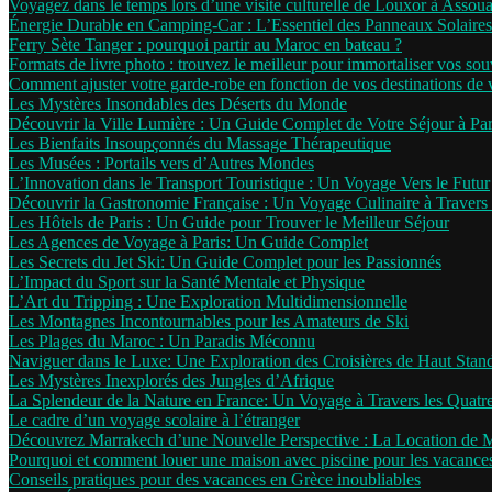
Voyagez dans le temps lors d’une visite culturelle de Louxor à Assou
Énergie Durable en Camping-Car : L’Essentiel des Panneaux Solaires
Ferry Sète Tanger : pourquoi partir au Maroc en bateau ?
Formats de livre photo : trouvez le meilleur pour immortaliser vos sou
Comment ajuster votre garde-robe en fonction de vos destinations de
Les Mystères Insondables des Déserts du Monde
Découvrir la Ville Lumière : Un Guide Complet de Votre Séjour à Par
Les Bienfaits Insoupçonnés du Massage Thérapeutique
Les Musées : Portails vers d’Autres Mondes
L’Innovation dans le Transport Touristique : Un Voyage Vers le Futur
Découvrir la Gastronomie Française : Un Voyage Culinaire à Travers 
Les Hôtels de Paris : Un Guide pour Trouver le Meilleur Séjour
Les Agences de Voyage à Paris: Un Guide Complet
Les Secrets du Jet Ski: Un Guide Complet pour les Passionnés
L’Impact du Sport sur la Santé Mentale et Physique
L’Art du Tripping : Une Exploration Multidimensionnelle
Les Montagnes Incontournables pour les Amateurs de Ski
Les Plages du Maroc : Un Paradis Méconnu
Naviguer dans le Luxe: Une Exploration des Croisières de Haut Stan
Les Mystères Inexplorés des Jungles d’Afrique
La Splendeur de la Nature en France: Un Voyage à Travers les Quatr
Le cadre d’un voyage scolaire à l’étranger
Découvrez Marrakech d’une Nouvelle Perspective : La Location de 
Pourquoi et comment louer une maison avec piscine pour les vacance
Conseils pratiques pour des vacances en Grèce inoubliables