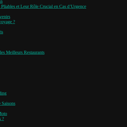
an
 Pliables et Leur Rôle Crucial en Cas d’Urgence
venirs
 voyage ?
is
les Meilleurs Restaurants
ding
e Saisons
Moto
s ?