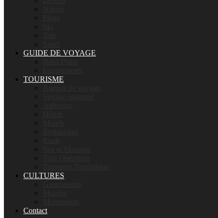
Déserts
Nature
Plage
Ski
Trip
Sport
GUIDE DE VOYAGE
Bons Plans
Equipements
TOURISME
Agence de voyage
Voyage organisé
Auberges
Hôtels
Motels
Restaurants
Riads
Spa et Massage
Tour Opérateur
Transport Touristique
CULTURES
Gastronomie
Musées
Monuments
Contact