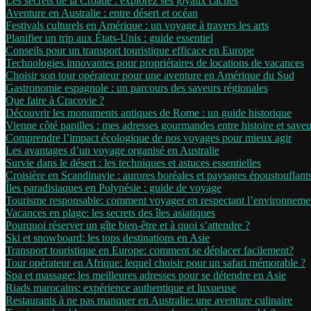
Les secrets de la Croatie : explorez ses joyaux cachés
Aventure en Australie : entre désert et océan
Festivals culturels en Amérique : un voyage à travers les arts
Planifier un trip aux États-Unis : guide essentiel
Conseils pour un transport touristique efficace en Europe
Technologies innovantes pour propriétaires de locations de vacances
Choisir son tour opérateur pour une aventure en Amérique du Sud
Gastronomie espagnole : un parcours des saveurs régionales
Que faire à Cracovie ?
Découvrir les monuments antiques de Rome : un guide historique
Vienne côté papilles : mes adresses gourmandes entre histoire et saveu
Comprendre l’impact écologique de nos voyages pour mieux agir
Les avantages d’un voyage organisé en Australie
Survie dans le désert : les techniques et astuces essentielles
Croisière en Scandinavie : aurores boréales et paysages époustouflant
Îles paradisiaques en Polynésie : guide de voyage
Tourisme responsable: comment voyager en respectant l’environneme
Vacances en plage: les secrets des îles asiatiques
Pourquoi réserver un gîte bien-être et à quoi s’attendre ?
Ski et snowboard: les tops destinations en Asie
Transport touristique en Europe: comment se déplacer facilement?
Tour opérateur en Afrique: lequel choisir pour un safari mémorable ?
Spa et massage: les meilleures adresses pour se détendre en Asie
Riads marocains: expérience authentique et luxueuse
Restaurants à ne pas manquer en Australie: une aventure culinaire