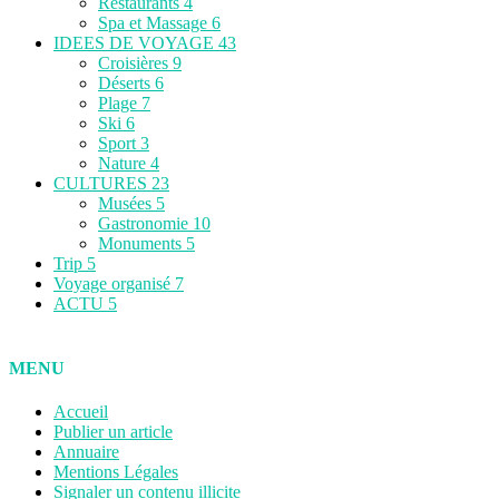
Restaurants
4
Spa et Massage
6
IDEES DE VOYAGE
43
Croisières
9
Déserts
6
Plage
7
Ski
6
Sport
3
Nature
4
CULTURES
23
Musées
5
Gastronomie
10
Monuments
5
Trip
5
Voyage organisé
7
ACTU
5
MENU
Accueil
Publier un article
Annuaire
Mentions Légales
Signaler un contenu illicite