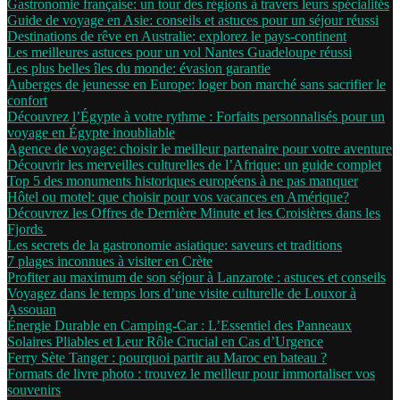
Gastronomie française: un tour des régions à travers leurs spécialités
Guide de voyage en Asie: conseils et astuces pour un séjour réussi
Destinations de rêve en Australie: explorez le pays-continent
Les meilleures astuces pour un vol Nantes Guadeloupe réussi
Les plus belles îles du monde: évasion garantie
Auberges de jeunesse en Europe: loger bon marché sans sacrifier le
confort
Découvrez l’Égypte à votre rythme : Forfaits personnalisés pour un
voyage en Égypte inoubliable
Agence de voyage: choisir le meilleur partenaire pour votre aventure
Découvrir les merveilles culturelles de l’Afrique: un guide complet
Top 5 des monuments historiques européens à ne pas manquer
Hôtel ou motel: que choisir pour vos vacances en Amérique?
Découvrez les Offres de Dernière Minute et les Croisières dans les
Fjords
Les secrets de la gastronomie asiatique: saveurs et traditions
7 plages inconnues à visiter en Crète
Profiter au maximum de son séjour à Lanzarote : astuces et conseils
Voyagez dans le temps lors d’une visite culturelle de Louxor à
Assouan
Énergie Durable en Camping-Car : L’Essentiel des Panneaux
Solaires Pliables et Leur Rôle Crucial en Cas d’Urgence
Ferry Sète Tanger : pourquoi partir au Maroc en bateau ?
Formats de livre photo : trouvez le meilleur pour immortaliser vos
souvenirs