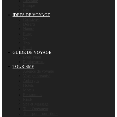
Australie
Europe
Îles
IDEES DE VOYAGE
Croisières
Déserts
Nature
Plage
Ski
Trip
Sport
GUIDE DE VOYAGE
Bons Plans
Equipements
TOURISME
Agence de voyage
Voyage organisé
Auberges
Hôtels
Motels
Restaurants
Riads
Spa et Massage
Tour Opérateur
Transport Touristique