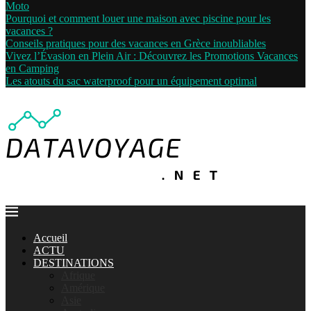
Moto
Pourquoi et comment louer une maison avec piscine pour les
vacances ?
Conseils pratiques pour des vacances en Grèce inoubliables
Vivez l’Évasion en Plein Air : Découvrez les Promotions Vacances
en Camping
Les atouts du sac waterproof pour un équipement optimal
Accueil
ACTU
DESTINATIONS
Afrique
Amérique
Asie