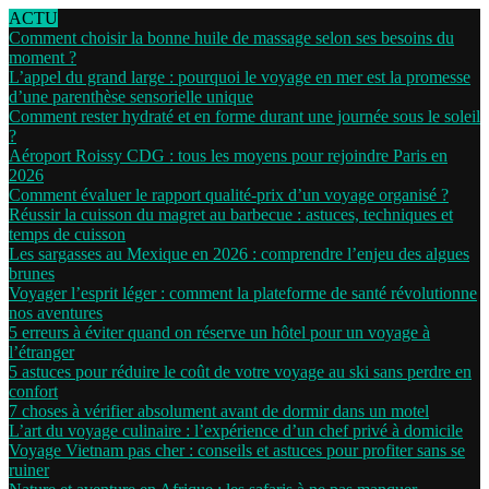
ACTU
Comment choisir la bonne huile de massage selon ses besoins du
moment ?
L’appel du grand large : pourquoi le voyage en mer est la promesse
d’une parenthèse sensorielle unique
Comment rester hydraté et en forme durant une journée sous le soleil
?
Aéroport Roissy CDG : tous les moyens pour rejoindre Paris en
2026
Comment évaluer le rapport qualité-prix d’un voyage organisé ?
Réussir la cuisson du magret au barbecue : astuces, techniques et
temps de cuisson
Les sargasses au Mexique en 2026 : comprendre l’enjeu des algues
brunes
Voyager l’esprit léger : comment la plateforme de santé révolutionne
nos aventures
5 erreurs à éviter quand on réserve un hôtel pour un voyage à
l’étranger
5 astuces pour réduire le coût de votre voyage au ski sans perdre en
confort
7 choses à vérifier absolument avant de dormir dans un motel
L’art du voyage culinaire : l’expérience d’un chef privé à domicile
Voyage Vietnam pas cher : conseils et astuces pour profiter sans se
ruiner