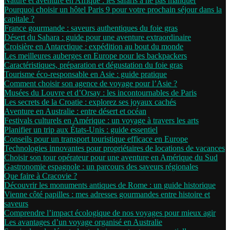
Nature et aventure en Afrique : les safaris à ne pas manquer
Pourquoi choisir un hôtel Paris 9 pour votre prochain séjour dans la
capitale ?
France gourmande : saveurs authentiques du foie gras
Désert du Sahara : guide pour une aventure extraordinaire
Croisière en Antarctique : expédition au bout du monde
Les meilleures auberges en Europe pour les backpackers
Caractéristiques, préparation et dégustation du foie gras
Tourisme éco-responsable en Asie : guide pratique
Comment choisir son agence de voyage pour l’Asie ?
Musées du Louvre et d’Orsay : les incontournables de Paris
Les secrets de la Croatie : explorez ses joyaux cachés
Aventure en Australie : entre désert et océan
Festivals culturels en Amérique : un voyage à travers les arts
Planifier un trip aux États-Unis : guide essentiel
Conseils pour un transport touristique efficace en Europe
Technologies innovantes pour propriétaires de locations de vacances
Choisir son tour opérateur pour une aventure en Amérique du Sud
Gastronomie espagnole : un parcours des saveurs régionales
Que faire à Cracovie ?
Découvrir les monuments antiques de Rome : un guide historique
Vienne côté papilles : mes adresses gourmandes entre histoire et
saveurs
Comprendre l’impact écologique de nos voyages pour mieux agir
Les avantages d’un voyage organisé en Australie