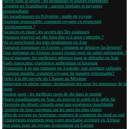
Survie dans le désert : les techniques et astuces essentielles
Croisière en Scandinavie : aurores boréales et paysages
époustouflants
Îles paradisiaques en Polynésie : guide de voyage
Tourisme responsable: comment voyager en respectant
l’environnement ?
Vacances en plage: les secrets des îles asiatiques
Pourquoi réserver un gîte bien-être et à quoi s’attendre ?
Ski et snowboard: les tops destinations en Asie
Transport touristique en Europe: comment se déplacer facilement?
Tour opérateur en Afrique: lequel choisir pour un safari mémorable ?
Spa et massage: les meilleures adresses pour se détendre en Asie
Riads marocains: expérience authentique et luxueuse
Restaurants à ne pas manquer en Australie: une aventure culinaire
Tourisme durable: comment voyager de manière responsable?
Partez à la découverte du Chiapas au Mexique
Immersion en pleine nature: destinations top pour les amoureux de la
faune
Passion sport : les meilleurs spots de ski dans le monde
Plages paradisiaques en Asie: où trouver le soleil et le sable fin
Traversée du désert: conseils pour une expérience inoubliable
Croisière de luxe: naviguez sur les mers les plus claires
Idées de voyage en Amérique: explorez le continent du nord au sud
Équipements essentiels pour votre prochaine aventure en Afrique
Bon plans pour un voyage économique en Europe