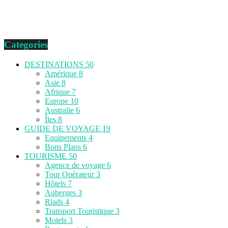
Categories
DESTINATIONS
50
Amérique
8
Asie
8
Afrique
7
Europe
10
Australie
6
Îles
8
GUIDE DE VOYAGE
19
Equipements
4
Bons Plans
6
TOURISME
50
Agence de voyage
6
Tour Opérateur
3
Hôtels
7
Auberges
3
Riads
4
Transport Touristique
3
Motels
3