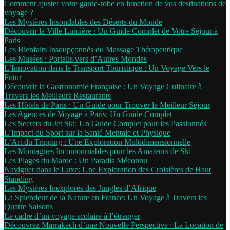
Comment ajuster votre garde-robe en fonction de vos destinations de
voyage ?
Les Mystères Insondables des Déserts du Monde
Découvrir la Ville Lumière : Un Guide Complet de Votre Séjour à
Paris
Les Bienfaits Insoupçonnés du Massage Thérapeutique
Les Musées : Portails vers d’Autres Mondes
L’Innovation dans le Transport Touristique : Un Voyage Vers le
Futur
Découvrir la Gastronomie Française : Un Voyage Culinaire à
Travers les Meilleurs Restaurants
Les Hôtels de Paris : Un Guide pour Trouver le Meilleur Séjour
Les Agences de Voyage à Paris: Un Guide Complet
Les Secrets du Jet Ski: Un Guide Complet pour les Passionnés
L’Impact du Sport sur la Santé Mentale et Physique
L’Art du Tripping : Une Exploration Multidimensionnelle
Les Montagnes Incontournables pour les Amateurs de Ski
Les Plages du Maroc : Un Paradis Méconnu
Naviguer dans le Luxe: Une Exploration des Croisières de Haut
Standing
Les Mystères Inexplorés des Jungles d’Afrique
La Splendeur de la Nature en France: Un Voyage à Travers les
Quatre Saisons
Le cadre d’un voyage scolaire à l’étranger
Découvrez Marrakech d’une Nouvelle Perspective : La Location de