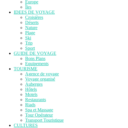
Europe
Îles
IDEES DE VOYAGE
Croisières
Déserts
Nature
Plage
Ski
Trip
Sport
GUIDE DE VOYAGE
Bons Plans
Equipements
TOURISME
Agence de voyage
Voyage organisé
Auberges
Hôtels
Motels
Restaurants
Riads
Spa et Massage
Tour Opérateur
Transport Touristique
CULTURES