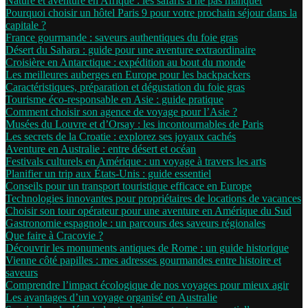
Nature et aventure en Afrique : les safaris à ne pas manquer
Pourquoi choisir un hôtel Paris 9 pour votre prochain séjour dans la
capitale ?
France gourmande : saveurs authentiques du foie gras
Désert du Sahara : guide pour une aventure extraordinaire
Croisière en Antarctique : expédition au bout du monde
Les meilleures auberges en Europe pour les backpackers
Caractéristiques, préparation et dégustation du foie gras
Tourisme éco-responsable en Asie : guide pratique
Comment choisir son agence de voyage pour l’Asie ?
Musées du Louvre et d’Orsay : les incontournables de Paris
Les secrets de la Croatie : explorez ses joyaux cachés
Aventure en Australie : entre désert et océan
Festivals culturels en Amérique : un voyage à travers les arts
Planifier un trip aux États-Unis : guide essentiel
Conseils pour un transport touristique efficace en Europe
Technologies innovantes pour propriétaires de locations de vacances
Choisir son tour opérateur pour une aventure en Amérique du Sud
Gastronomie espagnole : un parcours des saveurs régionales
Que faire à Cracovie ?
Découvrir les monuments antiques de Rome : un guide historique
Vienne côté papilles : mes adresses gourmandes entre histoire et
saveurs
Comprendre l’impact écologique de nos voyages pour mieux agir
Les avantages d’un voyage organisé en Australie