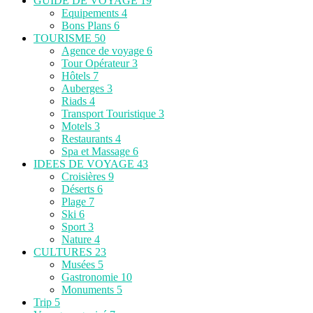
GUIDE DE VOYAGE
19
Equipements
4
Bons Plans
6
TOURISME
50
Agence de voyage
6
Tour Opérateur
3
Hôtels
7
Auberges
3
Riads
4
Transport Touristique
3
Motels
3
Restaurants
4
Spa et Massage
6
IDEES DE VOYAGE
43
Croisières
9
Déserts
6
Plage
7
Ski
6
Sport
3
Nature
4
CULTURES
23
Musées
5
Gastronomie
10
Monuments
5
Trip
5