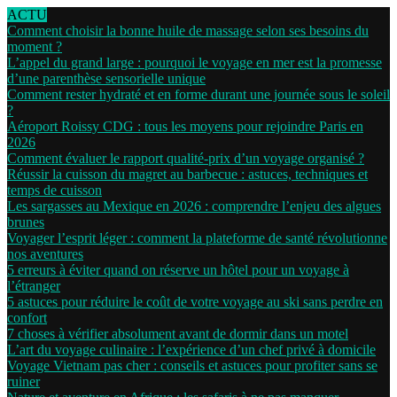
ACTU
Comment choisir la bonne huile de massage selon ses besoins du
moment ?
L’appel du grand large : pourquoi le voyage en mer est la promesse
d’une parenthèse sensorielle unique
Comment rester hydraté et en forme durant une journée sous le soleil
?
Aéroport Roissy CDG : tous les moyens pour rejoindre Paris en
2026
Comment évaluer le rapport qualité-prix d’un voyage organisé ?
Réussir la cuisson du magret au barbecue : astuces, techniques et
temps de cuisson
Les sargasses au Mexique en 2026 : comprendre l’enjeu des algues
brunes
Voyager l’esprit léger : comment la plateforme de santé révolutionne
nos aventures
5 erreurs à éviter quand on réserve un hôtel pour un voyage à
l’étranger
5 astuces pour réduire le coût de votre voyage au ski sans perdre en
confort
7 choses à vérifier absolument avant de dormir dans un motel
L’art du voyage culinaire : l’expérience d’un chef privé à domicile
Voyage Vietnam pas cher : conseils et astuces pour profiter sans se
ruiner