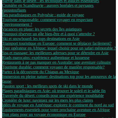
Survie dans le désert : les techniques et astuces essentielles
Croisière en Scandinavie : aurores boréales et paysages
époustouflants
Îles paradisiaques en Polynésie : guide de voyage
Tourisme responsable: comment voyager en respectant
l’environnement ?
Vacances en plage: les secrets des îles asiatiques
Pourquoi réserver un gîte bien-être et à quoi s’attendre ?
Ski et snowboard: les tops destinations en Asie
Transport touristique en Europe: comment se déplacer facilement?
Tour opérateur en Afrique: lequel choisir pour un safari mémorable ?
Spa et massage: les meilleures adresses pour se détendre en Asie
Riads marocains: expérience authentique et luxueuse
Restaurants à ne pas manquer en Australie: une aventure culinaire
Tourisme durable: comment voyager de manière responsable?
Partez à la découverte du Chiapas au Mexique
Immersion en pleine nature: destinations top pour les amoureux de la
faune
Passion sport : les meilleurs spots de ski dans le monde
Plages paradisiaques en Asie: où trouver le soleil et le sable fin
Traversée du désert: conseils pour une expérience inoubliable
Croisière de luxe: naviguez sur les mers les plus claires
Idées de voyage en Amérique: explorez le continent du nord au sud
Équipements essentiels pour votre prochaine aventure en Afrique
Bon plans pour un voyage économique en Europe