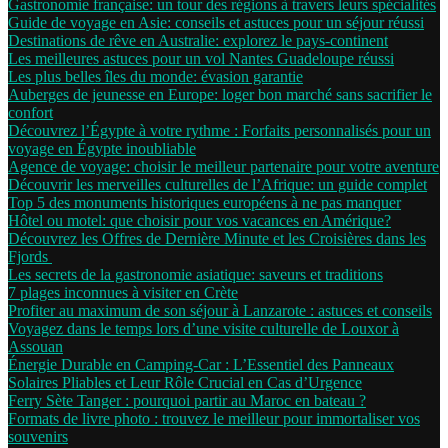
Gastronomie française: un tour des régions à travers leurs spécialités
Guide de voyage en Asie: conseils et astuces pour un séjour réussi
Destinations de rêve en Australie: explorez le pays-continent
Les meilleures astuces pour un vol Nantes Guadeloupe réussi
Les plus belles îles du monde: évasion garantie
Auberges de jeunesse en Europe: loger bon marché sans sacrifier le
confort
Découvrez l’Égypte à votre rythme : Forfaits personnalisés pour un
voyage en Égypte inoubliable
Agence de voyage: choisir le meilleur partenaire pour votre aventure
Découvrir les merveilles culturelles de l’Afrique: un guide complet
Top 5 des monuments historiques européens à ne pas manquer
Hôtel ou motel: que choisir pour vos vacances en Amérique?
Découvrez les Offres de Dernière Minute et les Croisières dans les
Fjords
Les secrets de la gastronomie asiatique: saveurs et traditions
7 plages inconnues à visiter en Crète
Profiter au maximum de son séjour à Lanzarote : astuces et conseils
Voyagez dans le temps lors d’une visite culturelle de Louxor à
Assouan
Énergie Durable en Camping-Car : L’Essentiel des Panneaux
Solaires Pliables et Leur Rôle Crucial en Cas d’Urgence
Ferry Sète Tanger : pourquoi partir au Maroc en bateau ?
Formats de livre photo : trouvez le meilleur pour immortaliser vos
souvenirs