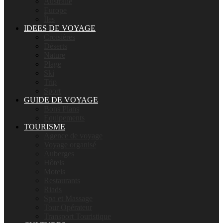
Australie
Europe
Îles
IDEES DE VOYAGE
Croisières
Déserts
Nature
Plage
Ski
Trip
Sport
GUIDE DE VOYAGE
Bons Plans
Equipements
TOURISME
Agence de voyage
Voyage organisé
Auberges
Hôtels
Motels
Restaurants
Riads
Spa et Massage
Tour Opérateur
Transport Touristique