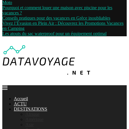
Moto
Pourquoi et comment louer une maison avec piscine pour les
vacances ?
Conseils pratiques pour des vacances en Grèce inoubliables
Vivez l’Évasion en Plein Air : Découvrez les Promotions Vacances
en Camping
Les atouts du sac waterproof pour un équipement optimal
Accueil
ACTU
DESTINATIONS
Afrique
Amérique
Asie