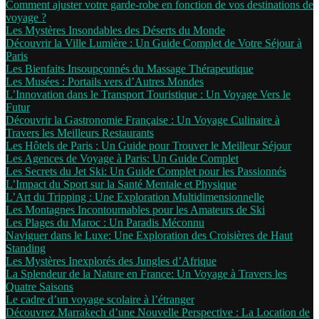
Comment ajuster votre garde-robe en fonction de vos destinations de
voyage ?
Les Mystères Insondables des Déserts du Monde
Découvrir la Ville Lumière : Un Guide Complet de Votre Séjour à
Paris
Les Bienfaits Insoupçonnés du Massage Thérapeutique
Les Musées : Portails vers d’Autres Mondes
L’Innovation dans le Transport Touristique : Un Voyage Vers le
Futur
Découvrir la Gastronomie Française : Un Voyage Culinaire à
Travers les Meilleurs Restaurants
Les Hôtels de Paris : Un Guide pour Trouver le Meilleur Séjour
Les Agences de Voyage à Paris: Un Guide Complet
Les Secrets du Jet Ski: Un Guide Complet pour les Passionnés
L’Impact du Sport sur la Santé Mentale et Physique
L’Art du Tripping : Une Exploration Multidimensionnelle
Les Montagnes Incontournables pour les Amateurs de Ski
Les Plages du Maroc : Un Paradis Méconnu
Naviguer dans le Luxe: Une Exploration des Croisières de Haut
Standing
Les Mystères Inexplorés des Jungles d’Afrique
La Splendeur de la Nature en France: Un Voyage à Travers les
Quatre Saisons
Le cadre d’un voyage scolaire à l’étranger
Découvrez Marrakech d’une Nouvelle Perspective : La Location de