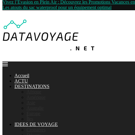
Vivez l’Évasion en Plein Air : Découvrez les Promotions Vacances 
Les atouts du sac waterproof pour un équipement optimal
Accueil
ACTU
DESTINATIONS
Afrique
Amérique
Asie
Australie
Europe
Îles
IDEES DE VOYAGE
Croisières