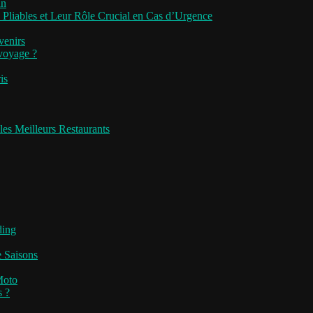
an
 Pliables et Leur Rôle Crucial en Cas d’Urgence
venirs
 voyage ?
is
les Meilleurs Restaurants
ding
e Saisons
Moto
s ?