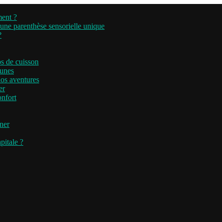
ment ?
’une parenthèse sensorielle unique
?
ps de cuisson
runes
nos aventures
er
onfort
iner
pitale ?