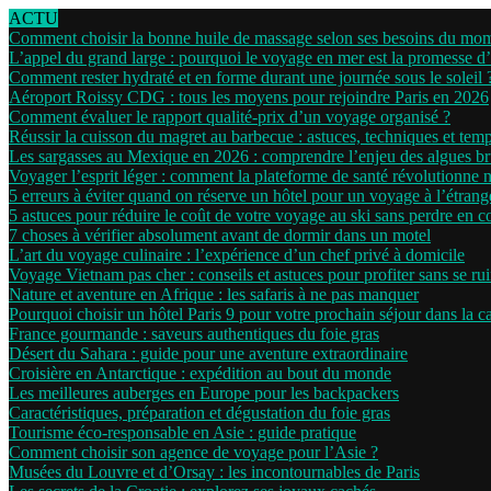
ACTU
Comment choisir la bonne huile de massage selon ses besoins du mo
L’appel du grand large : pourquoi le voyage en mer est la promesse d
Comment rester hydraté et en forme durant une journée sous le soleil 
Aéroport Roissy CDG : tous les moyens pour rejoindre Paris en 2026
Comment évaluer le rapport qualité-prix d’un voyage organisé ?
Réussir la cuisson du magret au barbecue : astuces, techniques et tem
Les sargasses au Mexique en 2026 : comprendre l’enjeu des algues b
Voyager l’esprit léger : comment la plateforme de santé révolutionne 
5 erreurs à éviter quand on réserve un hôtel pour un voyage à l’étrang
5 astuces pour réduire le coût de votre voyage au ski sans perdre en c
7 choses à vérifier absolument avant de dormir dans un motel
L’art du voyage culinaire : l’expérience d’un chef privé à domicile
Voyage Vietnam pas cher : conseils et astuces pour profiter sans se ru
Nature et aventure en Afrique : les safaris à ne pas manquer
Pourquoi choisir un hôtel Paris 9 pour votre prochain séjour dans la ca
France gourmande : saveurs authentiques du foie gras
Désert du Sahara : guide pour une aventure extraordinaire
Croisière en Antarctique : expédition au bout du monde
Les meilleures auberges en Europe pour les backpackers
Caractéristiques, préparation et dégustation du foie gras
Tourisme éco-responsable en Asie : guide pratique
Comment choisir son agence de voyage pour l’Asie ?
Musées du Louvre et d’Orsay : les incontournables de Paris