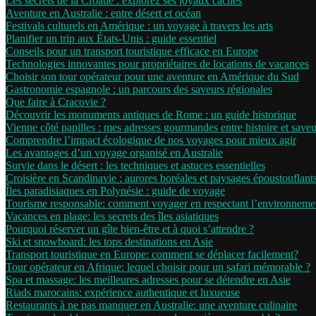
Les secrets de la Croatie : explorez ses joyaux cachés
Aventure en Australie : entre désert et océan
Festivals culturels en Amérique : un voyage à travers les arts
Planifier un trip aux États-Unis : guide essentiel
Conseils pour un transport touristique efficace en Europe
Technologies innovantes pour propriétaires de locations de vacances
Choisir son tour opérateur pour une aventure en Amérique du Sud
Gastronomie espagnole : un parcours des saveurs régionales
Que faire à Cracovie ?
Découvrir les monuments antiques de Rome : un guide historique
Vienne côté papilles : mes adresses gourmandes entre histoire et saveu
Comprendre l’impact écologique de nos voyages pour mieux agir
Les avantages d’un voyage organisé en Australie
Survie dans le désert : les techniques et astuces essentielles
Croisière en Scandinavie : aurores boréales et paysages époustouflant
Îles paradisiaques en Polynésie : guide de voyage
Tourisme responsable: comment voyager en respectant l’environneme
Vacances en plage: les secrets des îles asiatiques
Pourquoi réserver un gîte bien-être et à quoi s’attendre ?
Ski et snowboard: les tops destinations en Asie
Transport touristique en Europe: comment se déplacer facilement?
Tour opérateur en Afrique: lequel choisir pour un safari mémorable ?
Spa et massage: les meilleures adresses pour se détendre en Asie
Riads marocains: expérience authentique et luxueuse
Restaurants à ne pas manquer en Australie: une aventure culinaire