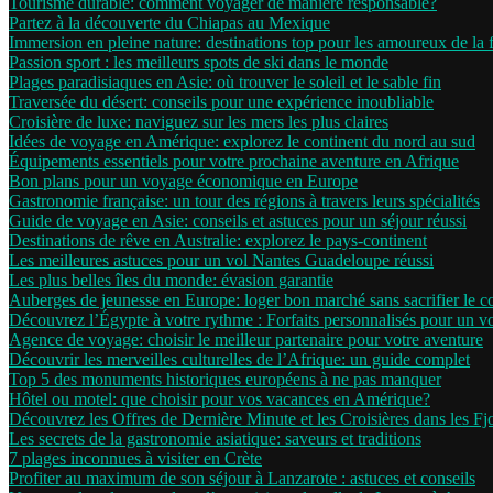
Tourisme durable: comment voyager de manière responsable?
Partez à la découverte du Chiapas au Mexique
Immersion en pleine nature: destinations top pour les amoureux de la 
Passion sport : les meilleurs spots de ski dans le monde
Plages paradisiaques en Asie: où trouver le soleil et le sable fin
Traversée du désert: conseils pour une expérience inoubliable
Croisière de luxe: naviguez sur les mers les plus claires
Idées de voyage en Amérique: explorez le continent du nord au sud
Équipements essentiels pour votre prochaine aventure en Afrique
Bon plans pour un voyage économique en Europe
Gastronomie française: un tour des régions à travers leurs spécialités
Guide de voyage en Asie: conseils et astuces pour un séjour réussi
Destinations de rêve en Australie: explorez le pays-continent
Les meilleures astuces pour un vol Nantes Guadeloupe réussi
Les plus belles îles du monde: évasion garantie
Auberges de jeunesse en Europe: loger bon marché sans sacrifier le c
Découvrez l’Égypte à votre rythme : Forfaits personnalisés pour un 
Agence de voyage: choisir le meilleur partenaire pour votre aventure
Découvrir les merveilles culturelles de l’Afrique: un guide complet
Top 5 des monuments historiques européens à ne pas manquer
Hôtel ou motel: que choisir pour vos vacances en Amérique?
Découvrez les Offres de Dernière Minute et les Croisières dans les F
Les secrets de la gastronomie asiatique: saveurs et traditions
7 plages inconnues à visiter en Crète
Profiter au maximum de son séjour à Lanzarote : astuces et conseils