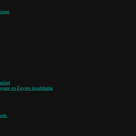
faune
onfort
voyage en Égypte inoubliable
jords