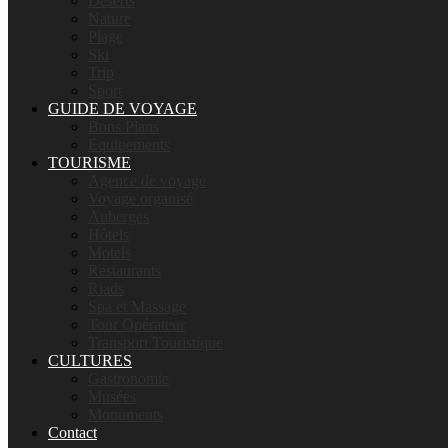
Déserts
Nature
Plage
Ski
Trip
Sport
GUIDE DE VOYAGE
Bons Plans
Equipements
TOURISME
Agence de voyage
Voyage organisé
Auberges
Hôtels
Motels
Restaurants
Riads
Spa et Massage
Tour Opérateur
Transport Touristique
CULTURES
Gastronomie
Musées
Monuments
Contact