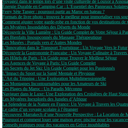
Voyagez dans le temps lors d’une visite culturelle de Louxor à Assou
Énergie Durable en Camping-Car : L’Essentiel des Panneaux Solaires
Ferry Sète Tanger : pourquoi partir au Maroc en bateau ?
Formats de livre photo : trouvez le meilleur pour immortaliser vos sou
Comment ajuster votre garde-robe en fonction de vos destinations de
Les Mystères Insondables des Déserts du Monde
Découvrir la Ville Lumière : Un Guide Complet de Votre Séjour à Par
Les Bienfaits Insoupçonnés du Massage Thérapeutique
Les Musées : Portails vers d’Autres Mondes
L’Innovation dans le Transport Touristique : Un Voyage Vers le Futur
Découvrir la Gastronomie Française : Un Voyage Culinaire à Travers 
Les Hôtels de Paris : Un Guide pour Trouver le Meilleur Séjour
Les Agences de Voyage à Paris: Un Guide Complet
Les Secrets du Jet Ski: Un Guide Complet pour les Passionnés
L’Impact du Sport sur la Santé Mentale et Physique
L’Art du Tripping : Une Exploration Multidimensionnelle
Les Montagnes Incontournables pour les Amateurs de Ski
Les Plages du Maroc : Un Paradis Méconnu
Naviguer dans le Luxe: Une Exploration des Croisières de Haut Stan
Les Mystères Inexplorés des Jungles d’Afrique
La Splendeur de la Nature en France: Un Voyage à Travers les Quatr
Le cadre d’un voyage scolaire à l’étranger
Découvrez Marrakech d’une Nouvelle Perspective : La Location de 
Pourquoi et comment louer une maison avec piscine pour les vacance
Conseils pratiques pour des vacances en Grèce inoubliables