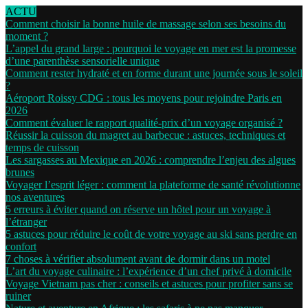
ACTU
Comment choisir la bonne huile de massage selon ses besoins du
moment ?
L’appel du grand large : pourquoi le voyage en mer est la promesse
d’une parenthèse sensorielle unique
Comment rester hydraté et en forme durant une journée sous le soleil
?
Aéroport Roissy CDG : tous les moyens pour rejoindre Paris en
2026
Comment évaluer le rapport qualité-prix d’un voyage organisé ?
Réussir la cuisson du magret au barbecue : astuces, techniques et
temps de cuisson
Les sargasses au Mexique en 2026 : comprendre l’enjeu des algues
brunes
Voyager l’esprit léger : comment la plateforme de santé révolutionne
nos aventures
5 erreurs à éviter quand on réserve un hôtel pour un voyage à
l’étranger
5 astuces pour réduire le coût de votre voyage au ski sans perdre en
confort
7 choses à vérifier absolument avant de dormir dans un motel
L’art du voyage culinaire : l’expérience d’un chef privé à domicile
Voyage Vietnam pas cher : conseils et astuces pour profiter sans se
ruiner