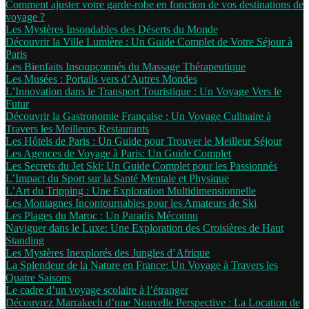
Comment ajuster votre garde-robe en fonction de vos destinations de
voyage ?
Les Mystères Insondables des Déserts du Monde
Découvrir la Ville Lumière : Un Guide Complet de Votre Séjour à
Paris
Les Bienfaits Insoupçonnés du Massage Thérapeutique
Les Musées : Portails vers d’Autres Mondes
L’Innovation dans le Transport Touristique : Un Voyage Vers le
Futur
Découvrir la Gastronomie Française : Un Voyage Culinaire à
Travers les Meilleurs Restaurants
Les Hôtels de Paris : Un Guide pour Trouver le Meilleur Séjour
Les Agences de Voyage à Paris: Un Guide Complet
Les Secrets du Jet Ski: Un Guide Complet pour les Passionnés
L’Impact du Sport sur la Santé Mentale et Physique
L’Art du Tripping : Une Exploration Multidimensionnelle
Les Montagnes Incontournables pour les Amateurs de Ski
Les Plages du Maroc : Un Paradis Méconnu
Naviguer dans le Luxe: Une Exploration des Croisières de Haut
Standing
Les Mystères Inexplorés des Jungles d’Afrique
La Splendeur de la Nature en France: Un Voyage à Travers les
Quatre Saisons
Le cadre d’un voyage scolaire à l’étranger
Découvrez Marrakech d’une Nouvelle Perspective : La Location de