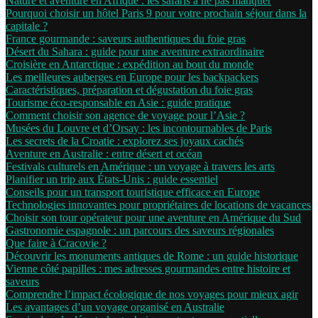
Nature et aventure en Afrique : les safaris à ne pas manquer
Pourquoi choisir un hôtel Paris 9 pour votre prochain séjour dans la
capitale ?
France gourmande : saveurs authentiques du foie gras
Désert du Sahara : guide pour une aventure extraordinaire
Croisière en Antarctique : expédition au bout du monde
Les meilleures auberges en Europe pour les backpackers
Caractéristiques, préparation et dégustation du foie gras
Tourisme éco-responsable en Asie : guide pratique
Comment choisir son agence de voyage pour l’Asie ?
Musées du Louvre et d’Orsay : les incontournables de Paris
Les secrets de la Croatie : explorez ses joyaux cachés
Aventure en Australie : entre désert et océan
Festivals culturels en Amérique : un voyage à travers les arts
Planifier un trip aux États-Unis : guide essentiel
Conseils pour un transport touristique efficace en Europe
Technologies innovantes pour propriétaires de locations de vacances
Choisir son tour opérateur pour une aventure en Amérique du Sud
Gastronomie espagnole : un parcours des saveurs régionales
Que faire à Cracovie ?
Découvrir les monuments antiques de Rome : un guide historique
Vienne côté papilles : mes adresses gourmandes entre histoire et
saveurs
Comprendre l’impact écologique de nos voyages pour mieux agir
Les avantages d’un voyage organisé en Australie