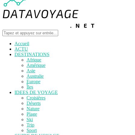
Accueil
ACTU
DESTINATIONS
Afrique
Amérique
Asie
Australie
Europe
Îles
IDEES DE VOYAGE
Croisières
Déserts
Nature
Plage
Ski
Trip
Sport