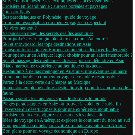
Survie dans le désert : les techniques et astuces essentielles
Croisière en Scandinavie : aurores boréales et paysages
époustouflants
Îles paradisiaques en Polynésie : guide de voyage
Tourisme responsable: comment voyager en respectant
l’environnement ?
Vacances en plage: les secrets des îles asiatiques
Pourquoi réserver un gîte bien-être et à quoi s’attendre ?
Ski et snowboard: les tops destinations en Asie
Transport touristique en Europe: comment se déplacer facilement?
Tour opérateur en Afrique: lequel choisir pour un safari mémorable ?
Spa et massage: les meilleures adresses pour se détendre en Asie
Riads marocains: expérience authentique et luxueuse
Restaurants à ne pas manquer en Australie: une aventure culinaire
Tourisme durable: comment voyager de manière responsable?
Partez à la découverte du Chiapas au Mexique
Immersion en pleine nature: destinations top pour les amoureux de la
faune
Passion sport : les meilleurs spots de ski dans le monde
Plages paradisiaques en Asie: où trouver le soleil et le sable fin
Traversée du désert: conseils pour une expérience inoubliable
Croisière de luxe: naviguez sur les mers les plus claires
Idées de voyage en Amérique: explorez le continent du nord au sud
Équipements essentiels pour votre prochaine aventure en Afrique
Bon plans pour un voyage économique en Europe