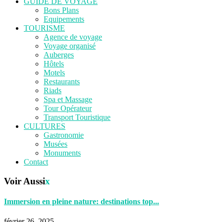
GUIDE DE VOYAGE
Bons Plans
Equipements
TOURISME
Agence de voyage
Voyage organisé
Auberges
Hôtels
Motels
Restaurants
Riads
Spa et Massage
Tour Opérateur
Transport Touristique
CULTURES
Gastronomie
Musées
Monuments
Contact
Voir Aussi
x
Immersion en pleine nature: destinations top...
février 26, 2025