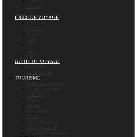
Australie
Europe
Îles
IDEES DE VOYAGE
Croisières
Déserts
Nature
Plage
Ski
Trip
Sport
GUIDE DE VOYAGE
Bons Plans
Equipements
TOURISME
Agence de voyage
Voyage organisé
Auberges
Hôtels
Motels
Restaurants
Riads
Spa et Massage
Tour Opérateur
Transport Touristique