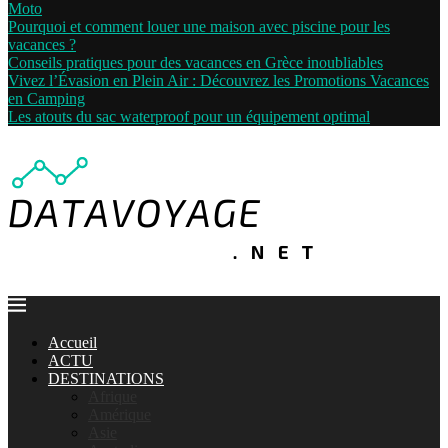
Moto
Pourquoi et comment louer une maison avec piscine pour les
vacances ?
Conseils pratiques pour des vacances en Grèce inoubliables
Vivez l’Évasion en Plein Air : Découvrez les Promotions Vacances
en Camping
Les atouts du sac waterproof pour un équipement optimal
Accueil
ACTU
DESTINATIONS
Afrique
Amérique
Asie