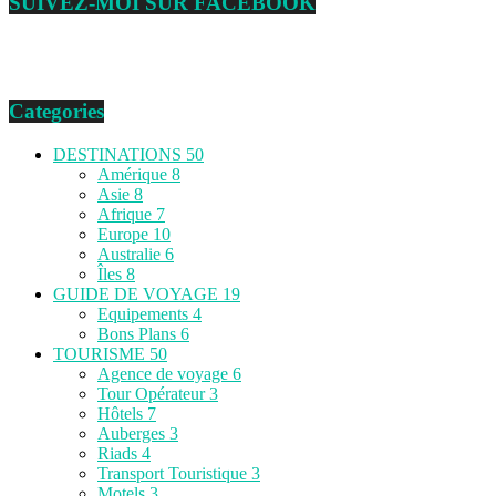
SUIVEZ-MOI SUR FACEBOOK
Categories
DESTINATIONS
50
Amérique
8
Asie
8
Afrique
7
Europe
10
Australie
6
Îles
8
GUIDE DE VOYAGE
19
Equipements
4
Bons Plans
6
TOURISME
50
Agence de voyage
6
Tour Opérateur
3
Hôtels
7
Auberges
3
Riads
4
Transport Touristique
3
Motels
3