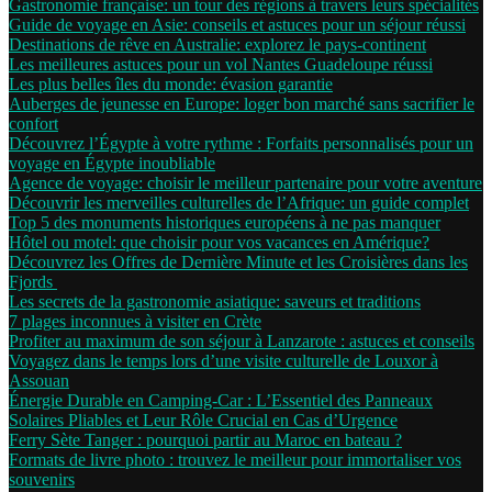
Gastronomie française: un tour des régions à travers leurs spécialités
Guide de voyage en Asie: conseils et astuces pour un séjour réussi
Destinations de rêve en Australie: explorez le pays-continent
Les meilleures astuces pour un vol Nantes Guadeloupe réussi
Les plus belles îles du monde: évasion garantie
Auberges de jeunesse en Europe: loger bon marché sans sacrifier le
confort
Découvrez l’Égypte à votre rythme : Forfaits personnalisés pour un
voyage en Égypte inoubliable
Agence de voyage: choisir le meilleur partenaire pour votre aventure
Découvrir les merveilles culturelles de l’Afrique: un guide complet
Top 5 des monuments historiques européens à ne pas manquer
Hôtel ou motel: que choisir pour vos vacances en Amérique?
Découvrez les Offres de Dernière Minute et les Croisières dans les
Fjords
Les secrets de la gastronomie asiatique: saveurs et traditions
7 plages inconnues à visiter en Crète
Profiter au maximum de son séjour à Lanzarote : astuces et conseils
Voyagez dans le temps lors d’une visite culturelle de Louxor à
Assouan
Énergie Durable en Camping-Car : L’Essentiel des Panneaux
Solaires Pliables et Leur Rôle Crucial en Cas d’Urgence
Ferry Sète Tanger : pourquoi partir au Maroc en bateau ?
Formats de livre photo : trouvez le meilleur pour immortaliser vos
souvenirs