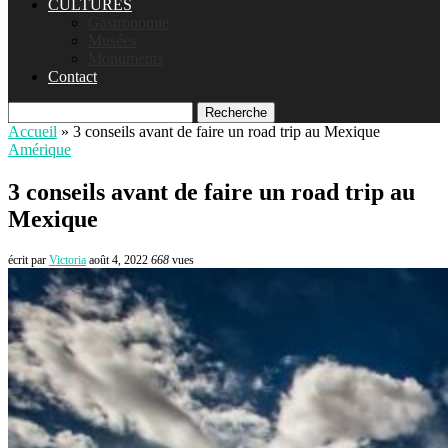
CULTURES
Gastronomie
Musées
Monuments
Contact
Recherche
Accueil
»
3 conseils avant de faire un road trip au Mexique
Amérique
3 conseils avant de faire un road trip au
Mexique
écrit par
Victoria
août 4, 2022
668
vues