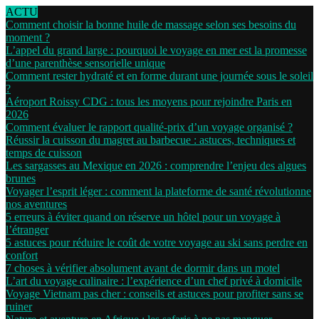
ACTU
Comment choisir la bonne huile de massage selon ses besoins du
moment ?
L’appel du grand large : pourquoi le voyage en mer est la promesse
d’une parenthèse sensorielle unique
Comment rester hydraté et en forme durant une journée sous le soleil
?
Aéroport Roissy CDG : tous les moyens pour rejoindre Paris en
2026
Comment évaluer le rapport qualité-prix d’un voyage organisé ?
Réussir la cuisson du magret au barbecue : astuces, techniques et
temps de cuisson
Les sargasses au Mexique en 2026 : comprendre l’enjeu des algues
brunes
Voyager l’esprit léger : comment la plateforme de santé révolutionne
nos aventures
5 erreurs à éviter quand on réserve un hôtel pour un voyage à
l’étranger
5 astuces pour réduire le coût de votre voyage au ski sans perdre en
confort
7 choses à vérifier absolument avant de dormir dans un motel
L’art du voyage culinaire : l’expérience d’un chef privé à domicile
Voyage Vietnam pas cher : conseils et astuces pour profiter sans se
ruiner