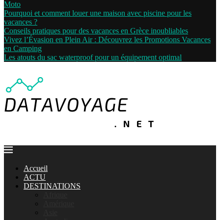
Moto
Pourquoi et comment louer une maison avec piscine pour les
vacances ?
Conseils pratiques pour des vacances en Grèce inoubliables
Vivez l’Évasion en Plein Air : Découvrez les Promotions Vacances
en Camping
Les atouts du sac waterproof pour un équipement optimal
Accueil
ACTU
DESTINATIONS
Afrique
Amérique
Asie