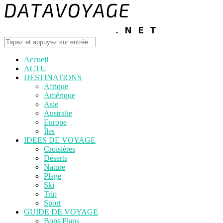
Accueil
ACTU
DESTINATIONS
Afrique
Amérique
Asie
Australie
Europe
Îles
IDEES DE VOYAGE
Croisières
Déserts
Nature
Plage
Ski
Trip
Sport
GUIDE DE VOYAGE
Bons Plans