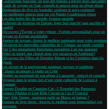
Gastronomie française: un tour des régions à travers leurs spécialités
Guide de voyage en Asie: conseils et astuces pour un séjour réussi
Destinations de rêve en Australie: explorez le pays-continent
Les meilleures astuces pour un vol Nantes Guadeloupe réussi
Les plus belles îles du monde: évasion garantie
Auberges de jeunesse en Europe: loger bon marché sans sacrifier le
confort
Découvrez l’Égypte à votre rythme : Forfaits personnalisés pour un
voyage en Égypte inoubliable
Agence de voyage: choisir le meilleur partenaire pour votre aventure
Découvrir les merveilles culturelles de l’Afrique: un guide complet
Top 5 des monuments historiques européens à ne pas manquer
Hôtel ou motel: que choisir pour vos vacances en Amérique?
Découvrez les Offres de Dernière Minute et les Croisières dans les
Fjords
Les secrets de la gastronomie asiatique: saveurs et traditions
7 plages inconnues à visiter en Crète
Profiter au maximum de son séjour à Lanzarote : astuces et conseils
Voyagez dans le temps lors d’une visite culturelle de Louxor à
Assouan
Énergie Durable en Camping-Car : L’Essentiel des Panneaux
Solaires Pliables et Leur Rôle Crucial en Cas d’Urgence
Ferry Sète Tanger : pourquoi partir au Maroc en bateau ?
Formats de livre photo : trouvez le meilleur pour immortaliser vos
souvenirs