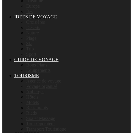
Australie
Europe
Îles
IDEES DE VOYAGE
Croisières
Déserts
Nature
Plage
Ski
Trip
Sport
GUIDE DE VOYAGE
Bons Plans
Equipements
TOURISME
Agence de voyage
Voyage organisé
Auberges
Hôtels
Motels
Restaurants
Riads
Spa et Massage
Tour Opérateur
Transport Touristique