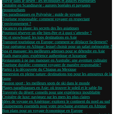
Survie dans le désert : les techniques et astuces essentielles
Croisière en Scandinavie : aurores boréales et paysages
époustouflants
Îles paradisiaques en Polynésie : guide de voyage
Tourisme responsable: comment voyager en respectant
l’environnement ?
Vacances en plage: les secrets des îles asiatiques
Pourquoi réserver un gîte bien-être et à quoi s’attendre ?
Ski et snowboard: les tops destinations en Asie
Transport touristique en Europe: comment se déplacer facilement?
Tour opérateur en Afrique: lequel choisir pour un safari mémorable ?
Spa et massage: les meilleures adresses pour se détendre en Asie
Riads marocains: expérience authentique et luxueuse
Restaurants à ne pas manquer en Australie: une aventure culinaire
Tourisme durable: comment voyager de manière responsable?
Partez à la découverte du Chiapas au Mexique
Immersion en pleine nature: destinations top pour les amoureux de la
faune
Passion sport : les meilleurs spots de ski dans le monde
Plages paradisiaques en Asie: où trouver le soleil et le sable fin
Traversée du désert: conseils pour une expérience inoubliable
Croisière de luxe: naviguez sur les mers les plus claires
Idées de voyage en Amérique: explorez le continent du nord au sud
Équipements essentiels pour votre prochaine aventure en Afrique
Bon plans pour un voyage économique en Europe