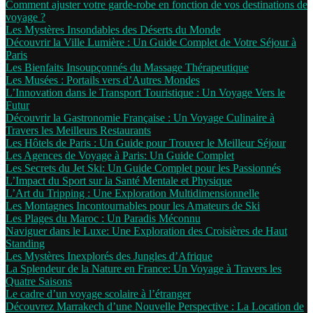
Comment ajuster votre garde-robe en fonction de vos destinations de
voyage ?
Les Mystères Insondables des Déserts du Monde
Découvrir la Ville Lumière : Un Guide Complet de Votre Séjour à
Paris
Les Bienfaits Insoupçonnés du Massage Thérapeutique
Les Musées : Portails vers d’Autres Mondes
L’Innovation dans le Transport Touristique : Un Voyage Vers le
Futur
Découvrir la Gastronomie Française : Un Voyage Culinaire à
Travers les Meilleurs Restaurants
Les Hôtels de Paris : Un Guide pour Trouver le Meilleur Séjour
Les Agences de Voyage à Paris: Un Guide Complet
Les Secrets du Jet Ski: Un Guide Complet pour les Passionnés
L’Impact du Sport sur la Santé Mentale et Physique
L’Art du Tripping : Une Exploration Multidimensionnelle
Les Montagnes Incontournables pour les Amateurs de Ski
Les Plages du Maroc : Un Paradis Méconnu
Naviguer dans le Luxe: Une Exploration des Croisières de Haut
Standing
Les Mystères Inexplorés des Jungles d’Afrique
La Splendeur de la Nature en France: Un Voyage à Travers les
Quatre Saisons
Le cadre d’un voyage scolaire à l’étranger
Découvrez Marrakech d’une Nouvelle Perspective : La Location de