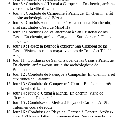
Jour 6 : Conduisez d’Uxmal à Campeche. En chemin, arrêtez-
vous dans la ville d’Izamal.
Jour 7 : Conduite de Campeche à Palenque. En chemin, arrêt
au site archéologique d’Edzna.
Jour 8 : Conduisez de Palenque à Villahermosa. En chemin,
arrêt aux chutes d’eau de Misol-Ha.
Jour 9 : Conduisez de Villahermosa à San Cristobal de las
Casas. En chemin, arrêt au Canyon du Sumidero et à Chiapa
de Corzo.
Jour 10 : Passez la journée à explorer San Cristobal de las
Casas. Visitez les ruines mayas voisines de Toniná et Takalik
Abaj.
Jour 11 : Conduisez de San Cristobal de las Casas à Palenque.
En chemin, arrêtez-vous sur le site archéologique de
Bonampak.
Jour 12 : Conduite de Palenque à Campeche. En chemin, arrêt
aux ruines de Calakmul.
Jour 13 : Conduite de Campeche à Uxmal. En chemin, arrêt
dans la ville d’Izamal.
Jour 14 : route d’Uxmal à Mérida. En chemin, visite de
l’hacienda de Dzibilchaltun.
Jour 15 : Conduisez de Mérida à Playa del Carmen. Arrêt à
Tulum en cours de route.
Jour 16 : Conduisez de Playa del Carmen à Cancun. Arrêtez-
vous à El Rey et faites un plongeon dans l’un des nombreux