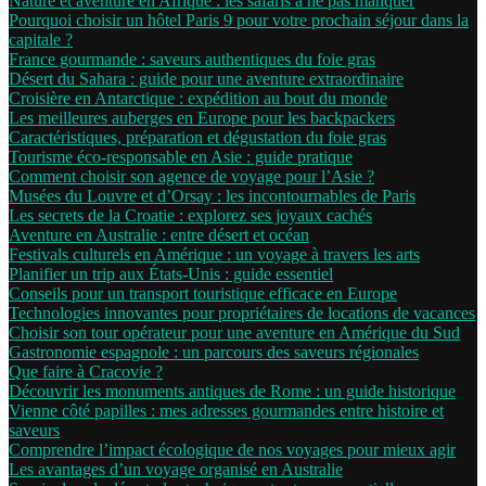
Nature et aventure en Afrique : les safaris à ne pas manquer
Pourquoi choisir un hôtel Paris 9 pour votre prochain séjour dans la
capitale ?
France gourmande : saveurs authentiques du foie gras
Désert du Sahara : guide pour une aventure extraordinaire
Croisière en Antarctique : expédition au bout du monde
Les meilleures auberges en Europe pour les backpackers
Caractéristiques, préparation et dégustation du foie gras
Tourisme éco-responsable en Asie : guide pratique
Comment choisir son agence de voyage pour l’Asie ?
Musées du Louvre et d’Orsay : les incontournables de Paris
Les secrets de la Croatie : explorez ses joyaux cachés
Aventure en Australie : entre désert et océan
Festivals culturels en Amérique : un voyage à travers les arts
Planifier un trip aux États-Unis : guide essentiel
Conseils pour un transport touristique efficace en Europe
Technologies innovantes pour propriétaires de locations de vacances
Choisir son tour opérateur pour une aventure en Amérique du Sud
Gastronomie espagnole : un parcours des saveurs régionales
Que faire à Cracovie ?
Découvrir les monuments antiques de Rome : un guide historique
Vienne côté papilles : mes adresses gourmandes entre histoire et
saveurs
Comprendre l’impact écologique de nos voyages pour mieux agir
Les avantages d’un voyage organisé en Australie