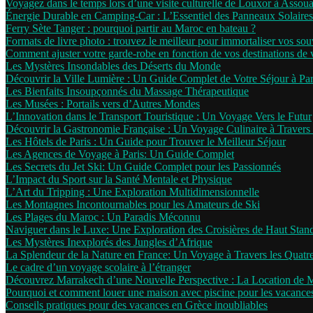
Voyagez dans le temps lors d’une visite culturelle de Louxor à Assou
Énergie Durable en Camping-Car : L’Essentiel des Panneaux Solaires
Ferry Sète Tanger : pourquoi partir au Maroc en bateau ?
Formats de livre photo : trouvez le meilleur pour immortaliser vos sou
Comment ajuster votre garde-robe en fonction de vos destinations de
Les Mystères Insondables des Déserts du Monde
Découvrir la Ville Lumière : Un Guide Complet de Votre Séjour à Par
Les Bienfaits Insoupçonnés du Massage Thérapeutique
Les Musées : Portails vers d’Autres Mondes
L’Innovation dans le Transport Touristique : Un Voyage Vers le Futur
Découvrir la Gastronomie Française : Un Voyage Culinaire à Travers 
Les Hôtels de Paris : Un Guide pour Trouver le Meilleur Séjour
Les Agences de Voyage à Paris: Un Guide Complet
Les Secrets du Jet Ski: Un Guide Complet pour les Passionnés
L’Impact du Sport sur la Santé Mentale et Physique
L’Art du Tripping : Une Exploration Multidimensionnelle
Les Montagnes Incontournables pour les Amateurs de Ski
Les Plages du Maroc : Un Paradis Méconnu
Naviguer dans le Luxe: Une Exploration des Croisières de Haut Stan
Les Mystères Inexplorés des Jungles d’Afrique
La Splendeur de la Nature en France: Un Voyage à Travers les Quatr
Le cadre d’un voyage scolaire à l’étranger
Découvrez Marrakech d’une Nouvelle Perspective : La Location de 
Pourquoi et comment louer une maison avec piscine pour les vacance
Conseils pratiques pour des vacances en Grèce inoubliables