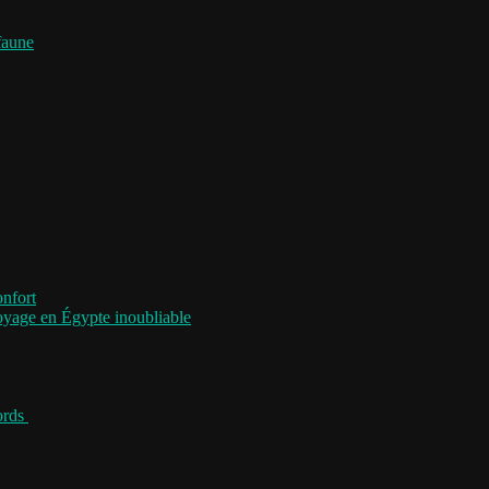
faune
onfort
voyage en Égypte inoubliable
jords