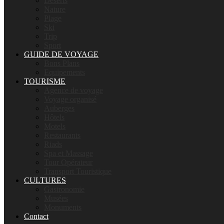
Déserts
Nature
Plage
Ski
Trip
Sport
GUIDE DE VOYAGE
Bons Plans
Equipements
TOURISME
Agence de voyage
Voyage organisé
Auberges
Hôtels
Motels
Restaurants
Riads
Spa et Massage
Tour Opérateur
Transport Touristique
CULTURES
Gastronomie
Musées
Monuments
Contact