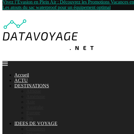
Vivez l’Évasion en Plein Air : Découvrez les Promotions Vacances 
Les atouts du sac waterproof pour un équipement optimal
Accueil
ACTU
DESTINATIONS
Afrique
Amérique
Asie
Australie
Europe
Îles
IDEES DE VOYAGE
Croisières