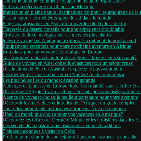
Tourisme durable: comment voyager de manière responsable?
Partez à la découverte du Chiapas au Mexique
Immersion en pleine nature: destinations top pour les amoureux de la 
Passion sport : les meilleurs spots de ski dans le monde
Plages paradisiaques en Asie: où trouver le soleil et le sable fin
Traversée du désert: conseils pour une expérience inoubliable
Croisière de luxe: naviguez sur les mers les plus claires
Idées de voyage en Amérique: explorez le continent du nord au sud
Équipements essentiels pour votre prochaine aventure en Afrique
Bon plans pour un voyage économique en Europe
Gastronomie française: un tour des régions à travers leurs spécialités
Guide de voyage en Asie: conseils et astuces pour un séjour réussi
Destinations de rêve en Australie: explorez le pays-continent
Les meilleures astuces pour un vol Nantes Guadeloupe réussi
Les plus belles îles du monde: évasion garantie
Auberges de jeunesse en Europe: loger bon marché sans sacrifier le c
Découvrez l’Égypte à votre rythme : Forfaits personnalisés pour un 
Agence de voyage: choisir le meilleur partenaire pour votre aventure
Découvrir les merveilles culturelles de l’Afrique: un guide complet
Top 5 des monuments historiques européens à ne pas manquer
Hôtel ou motel: que choisir pour vos vacances en Amérique?
Découvrez les Offres de Dernière Minute et les Croisières dans les F
Les secrets de la gastronomie asiatique: saveurs et traditions
7 plages inconnues à visiter en Crète
Profiter au maximum de son séjour à Lanzarote : astuces et conseils