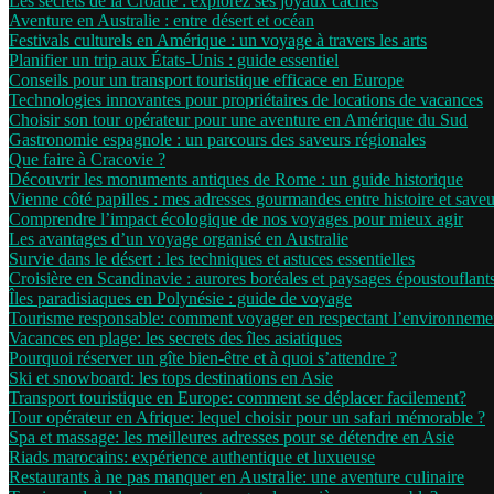
Les secrets de la Croatie : explorez ses joyaux cachés
Aventure en Australie : entre désert et océan
Festivals culturels en Amérique : un voyage à travers les arts
Planifier un trip aux États-Unis : guide essentiel
Conseils pour un transport touristique efficace en Europe
Technologies innovantes pour propriétaires de locations de vacances
Choisir son tour opérateur pour une aventure en Amérique du Sud
Gastronomie espagnole : un parcours des saveurs régionales
Que faire à Cracovie ?
Découvrir les monuments antiques de Rome : un guide historique
Vienne côté papilles : mes adresses gourmandes entre histoire et saveu
Comprendre l’impact écologique de nos voyages pour mieux agir
Les avantages d’un voyage organisé en Australie
Survie dans le désert : les techniques et astuces essentielles
Croisière en Scandinavie : aurores boréales et paysages époustouflant
Îles paradisiaques en Polynésie : guide de voyage
Tourisme responsable: comment voyager en respectant l’environneme
Vacances en plage: les secrets des îles asiatiques
Pourquoi réserver un gîte bien-être et à quoi s’attendre ?
Ski et snowboard: les tops destinations en Asie
Transport touristique en Europe: comment se déplacer facilement?
Tour opérateur en Afrique: lequel choisir pour un safari mémorable ?
Spa et massage: les meilleures adresses pour se détendre en Asie
Riads marocains: expérience authentique et luxueuse
Restaurants à ne pas manquer en Australie: une aventure culinaire