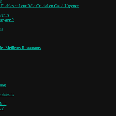
an
 Pliables et Leur Rôle Crucial en Cas d’Urgence
venirs
 voyage ?
is
les Meilleurs Restaurants
ding
e Saisons
Moto
s ?