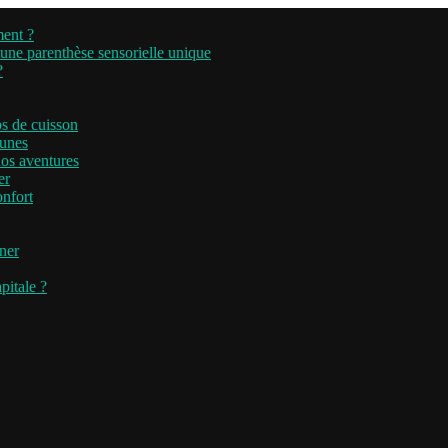
ment ?
’une parenthèse sensorielle unique
?
ps de cuisson
runes
nos aventures
er
onfort
iner
pitale ?