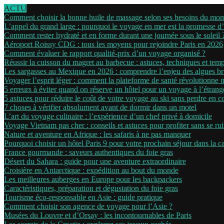
ACTU
Comment choisir la bonne huile de massage selon ses besoins du mo
L’appel du grand large : pourquoi le voyage en mer est la promesse d
Comment rester hydraté et en forme durant une journée sous le soleil 
Aéroport Roissy CDG : tous les moyens pour rejoindre Paris en 2026
Comment évaluer le rapport qualité-prix d’un voyage organisé ?
Réussir la cuisson du magret au barbecue : astuces, techniques et tem
Les sargasses au Mexique en 2026 : comprendre l’enjeu des algues b
Voyager l’esprit léger : comment la plateforme de santé révolutionne 
5 erreurs à éviter quand on réserve un hôtel pour un voyage à l’étrang
5 astuces pour réduire le coût de votre voyage au ski sans perdre en c
7 choses à vérifier absolument avant de dormir dans un motel
L’art du voyage culinaire : l’expérience d’un chef privé à domicile
Voyage Vietnam pas cher : conseils et astuces pour profiter sans se ru
Nature et aventure en Afrique : les safaris à ne pas manquer
Pourquoi choisir un hôtel Paris 9 pour votre prochain séjour dans la ca
France gourmande : saveurs authentiques du foie gras
Désert du Sahara : guide pour une aventure extraordinaire
Croisière en Antarctique : expédition au bout du monde
Les meilleures auberges en Europe pour les backpackers
Caractéristiques, préparation et dégustation du foie gras
Tourisme éco-responsable en Asie : guide pratique
Comment choisir son agence de voyage pour l’Asie ?
Musées du Louvre et d’Orsay : les incontournables de Paris