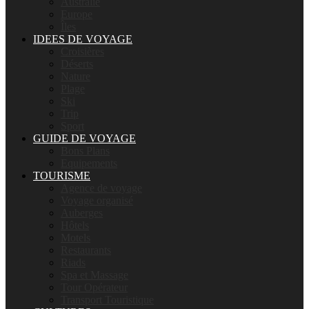
Australie
Europe
Îles
IDEES DE VOYAGE
Croisières
Déserts
Nature
Plage
Ski
Trip
Sport
GUIDE DE VOYAGE
Bons Plans
Equipements
TOURISME
Agence de voyage
Voyage organisé
Auberges
Hôtels
Motels
Restaurants
Riads
Spa et Massage
Tour Opérateur
Transport Touristique