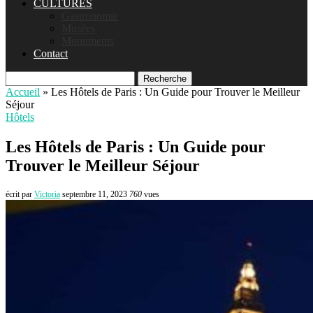
CULTURES
Gastronomie
Musées
Monuments
Contact
Recherche
Accueil
»
Les Hôtels de Paris : Un Guide pour Trouver le Meilleur
Séjour
Hôtels
Les Hôtels de Paris : Un Guide pour
Trouver le Meilleur Séjour
écrit par
Victoria
septembre 11, 2023
760
vues