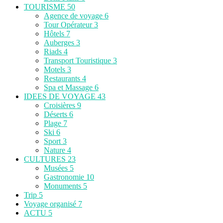
TOURISME
50
Agence de voyage
6
Tour Opérateur
3
Hôtels
7
Auberges
3
Riads
4
Transport Touristique
3
Motels
3
Restaurants
4
Spa et Massage
6
IDEES DE VOYAGE
43
Croisières
9
Déserts
6
Plage
7
Ski
6
Sport
3
Nature
4
CULTURES
23
Musées
5
Gastronomie
10
Monuments
5
Trip
5
Voyage organisé
7
ACTU
5