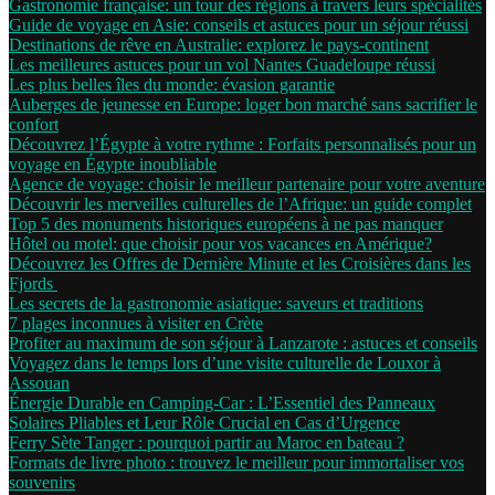
Gastronomie française: un tour des régions à travers leurs spécialités
Guide de voyage en Asie: conseils et astuces pour un séjour réussi
Destinations de rêve en Australie: explorez le pays-continent
Les meilleures astuces pour un vol Nantes Guadeloupe réussi
Les plus belles îles du monde: évasion garantie
Auberges de jeunesse en Europe: loger bon marché sans sacrifier le
confort
Découvrez l’Égypte à votre rythme : Forfaits personnalisés pour un
voyage en Égypte inoubliable
Agence de voyage: choisir le meilleur partenaire pour votre aventure
Découvrir les merveilles culturelles de l’Afrique: un guide complet
Top 5 des monuments historiques européens à ne pas manquer
Hôtel ou motel: que choisir pour vos vacances en Amérique?
Découvrez les Offres de Dernière Minute et les Croisières dans les
Fjords
Les secrets de la gastronomie asiatique: saveurs et traditions
7 plages inconnues à visiter en Crète
Profiter au maximum de son séjour à Lanzarote : astuces et conseils
Voyagez dans le temps lors d’une visite culturelle de Louxor à
Assouan
Énergie Durable en Camping-Car : L’Essentiel des Panneaux
Solaires Pliables et Leur Rôle Crucial en Cas d’Urgence
Ferry Sète Tanger : pourquoi partir au Maroc en bateau ?
Formats de livre photo : trouvez le meilleur pour immortaliser vos
souvenirs