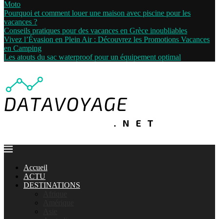
Moto
Pourquoi et comment louer une maison avec piscine pour les
vacances ?
Conseils pratiques pour des vacances en Grèce inoubliables
Vivez l’Évasion en Plein Air : Découvrez les Promotions Vacances
en Camping
Les atouts du sac waterproof pour un équipement optimal
Accueil
ACTU
DESTINATIONS
Afrique
Amérique
Asie