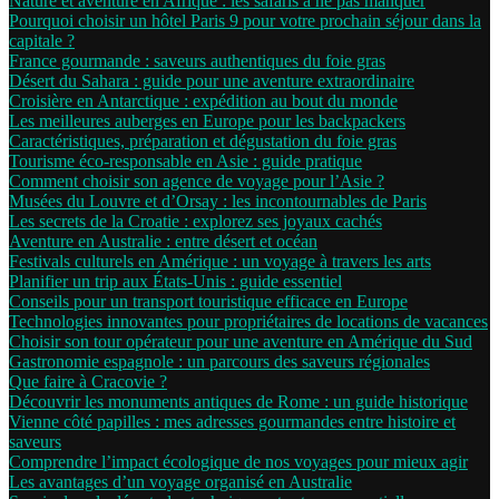
Nature et aventure en Afrique : les safaris à ne pas manquer
Pourquoi choisir un hôtel Paris 9 pour votre prochain séjour dans la
capitale ?
France gourmande : saveurs authentiques du foie gras
Désert du Sahara : guide pour une aventure extraordinaire
Croisière en Antarctique : expédition au bout du monde
Les meilleures auberges en Europe pour les backpackers
Caractéristiques, préparation et dégustation du foie gras
Tourisme éco-responsable en Asie : guide pratique
Comment choisir son agence de voyage pour l’Asie ?
Musées du Louvre et d’Orsay : les incontournables de Paris
Les secrets de la Croatie : explorez ses joyaux cachés
Aventure en Australie : entre désert et océan
Festivals culturels en Amérique : un voyage à travers les arts
Planifier un trip aux États-Unis : guide essentiel
Conseils pour un transport touristique efficace en Europe
Technologies innovantes pour propriétaires de locations de vacances
Choisir son tour opérateur pour une aventure en Amérique du Sud
Gastronomie espagnole : un parcours des saveurs régionales
Que faire à Cracovie ?
Découvrir les monuments antiques de Rome : un guide historique
Vienne côté papilles : mes adresses gourmandes entre histoire et
saveurs
Comprendre l’impact écologique de nos voyages pour mieux agir
Les avantages d’un voyage organisé en Australie