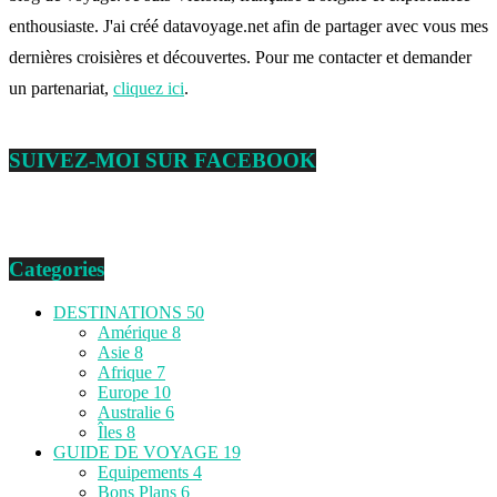
enthousiaste. J'ai créé datavoyage.net afin de partager avec vous mes
dernières croisières et découvertes. Pour me contacter et demander
un partenariat,
cliquez ici
.
SUIVEZ-MOI SUR FACEBOOK
Categories
DESTINATIONS
50
Amérique
8
Asie
8
Afrique
7
Europe
10
Australie
6
Îles
8
GUIDE DE VOYAGE
19
Equipements
4
Bons Plans
6