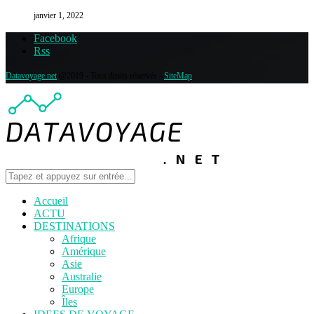
janvier 1, 2022
Facebook
Rss
Datavoyage.net
@2019 - Tous droits réservés -
SiteMap
Accueil
ACTU
DESTINATIONS
Afrique
Amérique
Asie
Australie
Europe
Îles