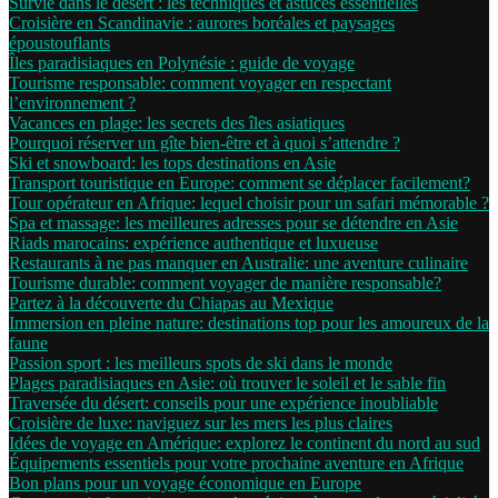
Survie dans le désert : les techniques et astuces essentielles
Croisière en Scandinavie : aurores boréales et paysages
époustouflants
Îles paradisiaques en Polynésie : guide de voyage
Tourisme responsable: comment voyager en respectant
l’environnement ?
Vacances en plage: les secrets des îles asiatiques
Pourquoi réserver un gîte bien-être et à quoi s’attendre ?
Ski et snowboard: les tops destinations en Asie
Transport touristique en Europe: comment se déplacer facilement?
Tour opérateur en Afrique: lequel choisir pour un safari mémorable ?
Spa et massage: les meilleures adresses pour se détendre en Asie
Riads marocains: expérience authentique et luxueuse
Restaurants à ne pas manquer en Australie: une aventure culinaire
Tourisme durable: comment voyager de manière responsable?
Partez à la découverte du Chiapas au Mexique
Immersion en pleine nature: destinations top pour les amoureux de la
faune
Passion sport : les meilleurs spots de ski dans le monde
Plages paradisiaques en Asie: où trouver le soleil et le sable fin
Traversée du désert: conseils pour une expérience inoubliable
Croisière de luxe: naviguez sur les mers les plus claires
Idées de voyage en Amérique: explorez le continent du nord au sud
Équipements essentiels pour votre prochaine aventure en Afrique
Bon plans pour un voyage économique en Europe