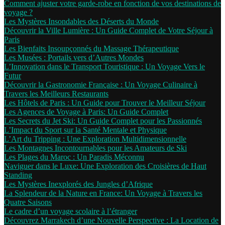
Comment ajuster votre garde-robe en fonction de vos destinations de
voyage ?
Les Mystères Insondables des Déserts du Monde
Découvrir la Ville Lumière : Un Guide Complet de Votre Séjour à
Paris
Les Bienfaits Insoupçonnés du Massage Thérapeutique
Les Musées : Portails vers d’Autres Mondes
L’Innovation dans le Transport Touristique : Un Voyage Vers le
Futur
Découvrir la Gastronomie Française : Un Voyage Culinaire à
Travers les Meilleurs Restaurants
Les Hôtels de Paris : Un Guide pour Trouver le Meilleur Séjour
Les Agences de Voyage à Paris: Un Guide Complet
Les Secrets du Jet Ski: Un Guide Complet pour les Passionnés
L’Impact du Sport sur la Santé Mentale et Physique
L’Art du Tripping : Une Exploration Multidimensionnelle
Les Montagnes Incontournables pour les Amateurs de Ski
Les Plages du Maroc : Un Paradis Méconnu
Naviguer dans le Luxe: Une Exploration des Croisières de Haut
Standing
Les Mystères Inexplorés des Jungles d’Afrique
La Splendeur de la Nature en France: Un Voyage à Travers les
Quatre Saisons
Le cadre d’un voyage scolaire à l’étranger
Découvrez Marrakech d’une Nouvelle Perspective : La Location de