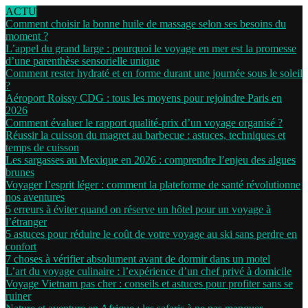
ACTU
Comment choisir la bonne huile de massage selon ses besoins du
moment ?
L’appel du grand large : pourquoi le voyage en mer est la promesse
d’une parenthèse sensorielle unique
Comment rester hydraté et en forme durant une journée sous le soleil
?
Aéroport Roissy CDG : tous les moyens pour rejoindre Paris en
2026
Comment évaluer le rapport qualité-prix d’un voyage organisé ?
Réussir la cuisson du magret au barbecue : astuces, techniques et
temps de cuisson
Les sargasses au Mexique en 2026 : comprendre l’enjeu des algues
brunes
Voyager l’esprit léger : comment la plateforme de santé révolutionne
nos aventures
5 erreurs à éviter quand on réserve un hôtel pour un voyage à
l’étranger
5 astuces pour réduire le coût de votre voyage au ski sans perdre en
confort
7 choses à vérifier absolument avant de dormir dans un motel
L’art du voyage culinaire : l’expérience d’un chef privé à domicile
Voyage Vietnam pas cher : conseils et astuces pour profiter sans se
ruiner