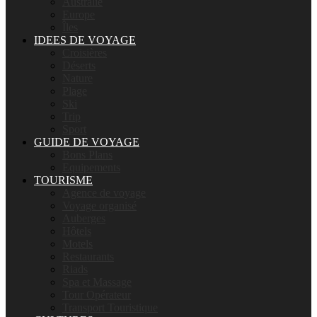
Australie
Europe
Îles
IDEES DE VOYAGE
Croisières
Déserts
Nature
Plage
Ski
Trip
Sport
GUIDE DE VOYAGE
Bons Plans
Equipements
TOURISME
Agence de voyage
Voyage organisé
Auberges
Hôtels
Motels
Restaurants
Riads
Spa et Massage
Tour Opérateur
Transport Touristique