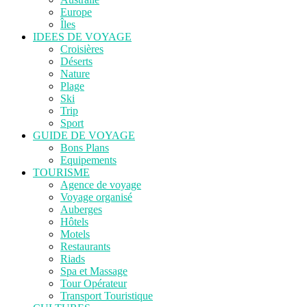
Europe
Îles
IDEES DE VOYAGE
Croisières
Déserts
Nature
Plage
Ski
Trip
Sport
GUIDE DE VOYAGE
Bons Plans
Equipements
TOURISME
Agence de voyage
Voyage organisé
Auberges
Hôtels
Motels
Restaurants
Riads
Spa et Massage
Tour Opérateur
Transport Touristique