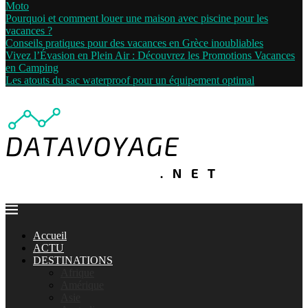
Moto
Pourquoi et comment louer une maison avec piscine pour les
vacances ?
Conseils pratiques pour des vacances en Grèce inoubliables
Vivez l’Évasion en Plein Air : Découvrez les Promotions Vacances
en Camping
Les atouts du sac waterproof pour un équipement optimal
Accueil
ACTU
DESTINATIONS
Afrique
Amérique
Asie