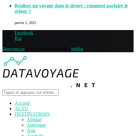
Réaliser un voyage dans le désert : comment parfaire le
séjour ?
janvier 1, 2022
Facebook
Rss
Datavoyage.net
@2019 - Tous droits réservés -
SiteMap
Accueil
ACTU
DESTINATIONS
Afrique
Amérique
Asie
Australie