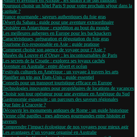
Nature et aventure en Afrique : les safaris à ne pas manquer
Pourquoi choisir un hôtel Paris 9 pour votre prochain séjour dans la
capitale ?
France gourmande : saveurs authentiques du foie gras
Désert du Sahara : guide pour une aventure extraordinaire
Croisière en Antarctique : expédition au bout du monde
Les meilleures auberges en Europe pour les backpackers
Caractéristiques, préparation et dégustation du foie gras
Tourisme éco-responsable en Asie : guide pratique
Comment choisir son agence de voyage pour l’Asie ?
Musées du Louvre et d’Orsay : les incontournables de Paris
Les secrets de la Croatie : explorez ses joyaux cachés
Aventure en Australie : entre désert et océan
Festivals culturels en Amérique : un voyage à travers les arts
Planifier un trip aux États-Unis : guide essentiel
Conseils pour un transport touristique efficace en Europe
Technologies innovantes pour propriétaires de locations de vacances
Choisir son tour opérateur pour une aventure en Amérique du Sud
Gastronomie espagnole : un parcours des saveurs régionales
Que faire à Cracovie ?
Découvrir les monuments antiques de Rome : un guide historique
Vienne côté papilles : mes adresses gourmandes entre histoire et
saveurs
Comprendre l’impact écologique de nos voyages pour mieux agir
Les avantages d’un voyage organisé en Australie