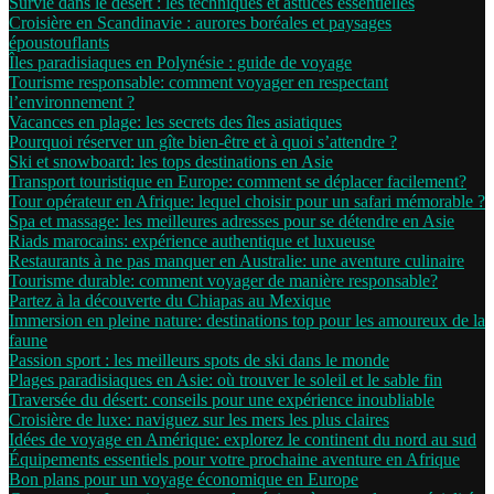
Survie dans le désert : les techniques et astuces essentielles
Croisière en Scandinavie : aurores boréales et paysages
époustouflants
Îles paradisiaques en Polynésie : guide de voyage
Tourisme responsable: comment voyager en respectant
l’environnement ?
Vacances en plage: les secrets des îles asiatiques
Pourquoi réserver un gîte bien-être et à quoi s’attendre ?
Ski et snowboard: les tops destinations en Asie
Transport touristique en Europe: comment se déplacer facilement?
Tour opérateur en Afrique: lequel choisir pour un safari mémorable ?
Spa et massage: les meilleures adresses pour se détendre en Asie
Riads marocains: expérience authentique et luxueuse
Restaurants à ne pas manquer en Australie: une aventure culinaire
Tourisme durable: comment voyager de manière responsable?
Partez à la découverte du Chiapas au Mexique
Immersion en pleine nature: destinations top pour les amoureux de la
faune
Passion sport : les meilleurs spots de ski dans le monde
Plages paradisiaques en Asie: où trouver le soleil et le sable fin
Traversée du désert: conseils pour une expérience inoubliable
Croisière de luxe: naviguez sur les mers les plus claires
Idées de voyage en Amérique: explorez le continent du nord au sud
Équipements essentiels pour votre prochaine aventure en Afrique
Bon plans pour un voyage économique en Europe