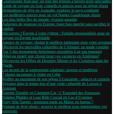
Gastronomie française: un tour des régions à travers leurs spécialités
Guide de voyage en Asie: conseils et astuces pour un séjour réussi
Destinations de rêve en Australie: explorez le pays-continent
Les meilleures astuces pour un vol Nantes Guadeloupe réussi
Les plus belles îles du monde: évasion garantie
Auberges de jeunesse en Europe: loger bon marché sans sacrifier le
confort
Découvrez l’Égypte à votre rythme : Forfaits personnalisés pour un
voyage en Égypte inoubliable
Agence de voyage: choisir le meilleur partenaire pour votre aventure
Découvrir les merveilles culturelles de l’Afrique: un guide complet
Top 5 des monuments historiques européens à ne pas manquer
Hôtel ou motel: que choisir pour vos vacances en Amérique?
Découvrez les Offres de Dernière Minute et les Croisières dans les
Fjords
Les secrets de la gastronomie asiatique: saveurs et traditions
7 plages inconnues à visiter en Crète
Profiter au maximum de son séjour à Lanzarote : astuces et conseils
Voyagez dans le temps lors d’une visite culturelle de Louxor à
Assouan
Énergie Durable en Camping-Car : L’Essentiel des Panneaux
Solaires Pliables et Leur Rôle Crucial en Cas d’Urgence
Ferry Sète Tanger : pourquoi partir au Maroc en bateau ?
Formats de livre photo : trouvez le meilleur pour immortaliser vos
souvenirs