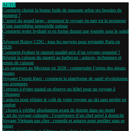
ACTU
Comment choisir la bonne huile de massage selon ses besoins du
moment ?
L’appel du grand large : pourquoi le voyage en mer est la promesse
d’une parenthèse sensorielle unique
Comment rester hydraté et en forme durant une journée sous le soleil
?
Aéroport Roissy CDG : tous les moyens pour rejoindre Paris en
2026
Comment évaluer le rapport qualité-prix d’un voyage organisé ?
Réussir la cuisson du magret au barbecue : astuces, techniques et
temps de cuisson
Les sargasses au Mexique en 2026 : comprendre l’enjeu des algues
brunes
Voyager l’esprit léger : comment la plateforme de santé révolutionne
nos aventures
5 erreurs à éviter quand on réserve un hôtel pour un voyage à
l’étranger
5 astuces pour réduire le coût de votre voyage au ski sans perdre en
confort
7 choses à vérifier absolument avant de dormir dans un motel
L’art du voyage culinaire : l’expérience d’un chef privé à domicile
Voyage Vietnam pas cher : conseils et astuces pour profiter sans se
ruiner