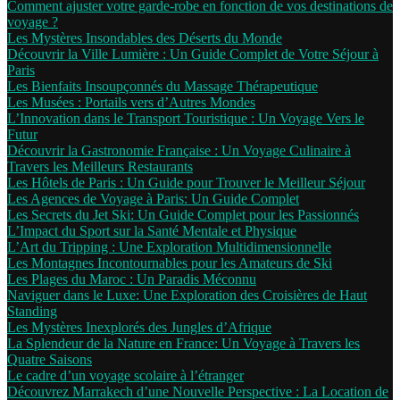
Comment ajuster votre garde-robe en fonction de vos destinations de
voyage ?
Les Mystères Insondables des Déserts du Monde
Découvrir la Ville Lumière : Un Guide Complet de Votre Séjour à
Paris
Les Bienfaits Insoupçonnés du Massage Thérapeutique
Les Musées : Portails vers d’Autres Mondes
L’Innovation dans le Transport Touristique : Un Voyage Vers le
Futur
Découvrir la Gastronomie Française : Un Voyage Culinaire à
Travers les Meilleurs Restaurants
Les Hôtels de Paris : Un Guide pour Trouver le Meilleur Séjour
Les Agences de Voyage à Paris: Un Guide Complet
Les Secrets du Jet Ski: Un Guide Complet pour les Passionnés
L’Impact du Sport sur la Santé Mentale et Physique
L’Art du Tripping : Une Exploration Multidimensionnelle
Les Montagnes Incontournables pour les Amateurs de Ski
Les Plages du Maroc : Un Paradis Méconnu
Naviguer dans le Luxe: Une Exploration des Croisières de Haut
Standing
Les Mystères Inexplorés des Jungles d’Afrique
La Splendeur de la Nature en France: Un Voyage à Travers les
Quatre Saisons
Le cadre d’un voyage scolaire à l’étranger
Découvrez Marrakech d’une Nouvelle Perspective : La Location de