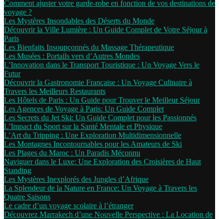
Comment ajuster votre garde-robe en fonction de vos destinations de
voyage ?
Les Mystères Insondables des Déserts du Monde
Découvrir la Ville Lumière : Un Guide Complet de Votre Séjour à
Paris
Les Bienfaits Insoupçonnés du Massage Thérapeutique
Les Musées : Portails vers d’Autres Mondes
L’Innovation dans le Transport Touristique : Un Voyage Vers le
Futur
Découvrir la Gastronomie Française : Un Voyage Culinaire à
Travers les Meilleurs Restaurants
Les Hôtels de Paris : Un Guide pour Trouver le Meilleur Séjour
Les Agences de Voyage à Paris: Un Guide Complet
Les Secrets du Jet Ski: Un Guide Complet pour les Passionnés
L’Impact du Sport sur la Santé Mentale et Physique
L’Art du Tripping : Une Exploration Multidimensionnelle
Les Montagnes Incontournables pour les Amateurs de Ski
Les Plages du Maroc : Un Paradis Méconnu
Naviguer dans le Luxe: Une Exploration des Croisières de Haut
Standing
Les Mystères Inexplorés des Jungles d’Afrique
La Splendeur de la Nature en France: Un Voyage à Travers les
Quatre Saisons
Le cadre d’un voyage scolaire à l’étranger
Découvrez Marrakech d’une Nouvelle Perspective : La Location de