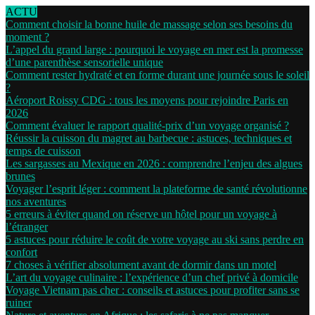
ACTU
Comment choisir la bonne huile de massage selon ses besoins du
moment ?
L’appel du grand large : pourquoi le voyage en mer est la promesse
d’une parenthèse sensorielle unique
Comment rester hydraté et en forme durant une journée sous le soleil
?
Aéroport Roissy CDG : tous les moyens pour rejoindre Paris en
2026
Comment évaluer le rapport qualité-prix d’un voyage organisé ?
Réussir la cuisson du magret au barbecue : astuces, techniques et
temps de cuisson
Les sargasses au Mexique en 2026 : comprendre l’enjeu des algues
brunes
Voyager l’esprit léger : comment la plateforme de santé révolutionne
nos aventures
5 erreurs à éviter quand on réserve un hôtel pour un voyage à
l’étranger
5 astuces pour réduire le coût de votre voyage au ski sans perdre en
confort
7 choses à vérifier absolument avant de dormir dans un motel
L’art du voyage culinaire : l’expérience d’un chef privé à domicile
Voyage Vietnam pas cher : conseils et astuces pour profiter sans se
ruiner