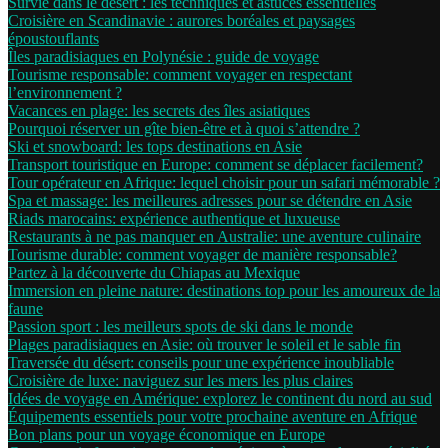
Survie dans le désert : les techniques et astuces essentielles
Croisière en Scandinavie : aurores boréales et paysages
époustouflants
Îles paradisiaques en Polynésie : guide de voyage
Tourisme responsable: comment voyager en respectant
l’environnement ?
Vacances en plage: les secrets des îles asiatiques
Pourquoi réserver un gîte bien-être et à quoi s’attendre ?
Ski et snowboard: les tops destinations en Asie
Transport touristique en Europe: comment se déplacer facilement?
Tour opérateur en Afrique: lequel choisir pour un safari mémorable ?
Spa et massage: les meilleures adresses pour se détendre en Asie
Riads marocains: expérience authentique et luxueuse
Restaurants à ne pas manquer en Australie: une aventure culinaire
Tourisme durable: comment voyager de manière responsable?
Partez à la découverte du Chiapas au Mexique
Immersion en pleine nature: destinations top pour les amoureux de la
faune
Passion sport : les meilleurs spots de ski dans le monde
Plages paradisiaques en Asie: où trouver le soleil et le sable fin
Traversée du désert: conseils pour une expérience inoubliable
Croisière de luxe: naviguez sur les mers les plus claires
Idées de voyage en Amérique: explorez le continent du nord au sud
Équipements essentiels pour votre prochaine aventure en Afrique
Bon plans pour un voyage économique en Europe