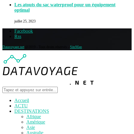
Les atouts du sac waterproof pour un équipement
optimal
juillet 25, 2023
Facebook
Rss
Datavoyage.net
@2019 - Tous droits réservés -
SiteMap
Accueil
ACTU
DESTINATIONS
Afrique
Amérique
Asie
Australie