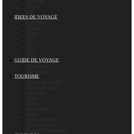
Australie
Europe
Îles
IDEES DE VOYAGE
Croisières
Déserts
Nature
Plage
Ski
Trip
Sport
GUIDE DE VOYAGE
Bons Plans
Equipements
TOURISME
Agence de voyage
Voyage organisé
Auberges
Hôtels
Motels
Restaurants
Riads
Spa et Massage
Tour Opérateur
Transport Touristique