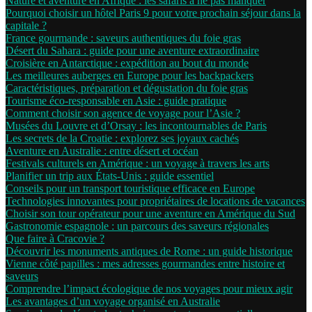
Nature et aventure en Afrique : les safaris à ne pas manquer
Pourquoi choisir un hôtel Paris 9 pour votre prochain séjour dans la
capitale ?
France gourmande : saveurs authentiques du foie gras
Désert du Sahara : guide pour une aventure extraordinaire
Croisière en Antarctique : expédition au bout du monde
Les meilleures auberges en Europe pour les backpackers
Caractéristiques, préparation et dégustation du foie gras
Tourisme éco-responsable en Asie : guide pratique
Comment choisir son agence de voyage pour l’Asie ?
Musées du Louvre et d’Orsay : les incontournables de Paris
Les secrets de la Croatie : explorez ses joyaux cachés
Aventure en Australie : entre désert et océan
Festivals culturels en Amérique : un voyage à travers les arts
Planifier un trip aux États-Unis : guide essentiel
Conseils pour un transport touristique efficace en Europe
Technologies innovantes pour propriétaires de locations de vacances
Choisir son tour opérateur pour une aventure en Amérique du Sud
Gastronomie espagnole : un parcours des saveurs régionales
Que faire à Cracovie ?
Découvrir les monuments antiques de Rome : un guide historique
Vienne côté papilles : mes adresses gourmandes entre histoire et
saveurs
Comprendre l’impact écologique de nos voyages pour mieux agir
Les avantages d’un voyage organisé en Australie