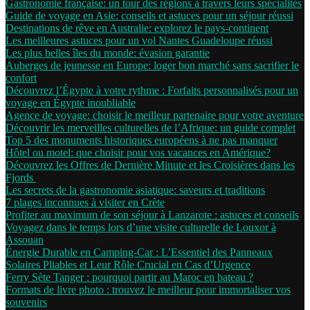
Gastronomie française: un tour des régions à travers leurs spécialités
Guide de voyage en Asie: conseils et astuces pour un séjour réussi
Destinations de rêve en Australie: explorez le pays-continent
Les meilleures astuces pour un vol Nantes Guadeloupe réussi
Les plus belles îles du monde: évasion garantie
Auberges de jeunesse en Europe: loger bon marché sans sacrifier le
confort
Découvrez l’Égypte à votre rythme : Forfaits personnalisés pour un
voyage en Égypte inoubliable
Agence de voyage: choisir le meilleur partenaire pour votre aventure
Découvrir les merveilles culturelles de l’Afrique: un guide complet
Top 5 des monuments historiques européens à ne pas manquer
Hôtel ou motel: que choisir pour vos vacances en Amérique?
Découvrez les Offres de Dernière Minute et les Croisières dans les
Fjords
Les secrets de la gastronomie asiatique: saveurs et traditions
7 plages inconnues à visiter en Crète
Profiter au maximum de son séjour à Lanzarote : astuces et conseils
Voyagez dans le temps lors d’une visite culturelle de Louxor à
Assouan
Énergie Durable en Camping-Car : L’Essentiel des Panneaux
Solaires Pliables et Leur Rôle Crucial en Cas d’Urgence
Ferry Sète Tanger : pourquoi partir au Maroc en bateau ?
Formats de livre photo : trouvez le meilleur pour immortaliser vos
souvenirs