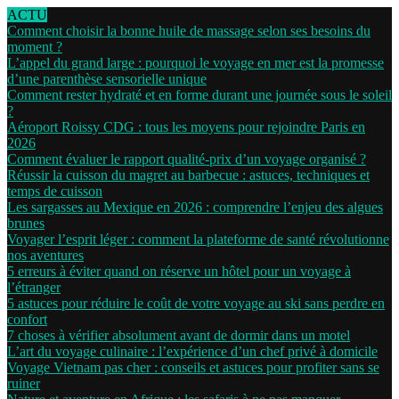
ACTU
Comment choisir la bonne huile de massage selon ses besoins du
moment ?
L’appel du grand large : pourquoi le voyage en mer est la promesse
d’une parenthèse sensorielle unique
Comment rester hydraté et en forme durant une journée sous le soleil
?
Aéroport Roissy CDG : tous les moyens pour rejoindre Paris en
2026
Comment évaluer le rapport qualité-prix d’un voyage organisé ?
Réussir la cuisson du magret au barbecue : astuces, techniques et
temps de cuisson
Les sargasses au Mexique en 2026 : comprendre l’enjeu des algues
brunes
Voyager l’esprit léger : comment la plateforme de santé révolutionne
nos aventures
5 erreurs à éviter quand on réserve un hôtel pour un voyage à
l’étranger
5 astuces pour réduire le coût de votre voyage au ski sans perdre en
confort
7 choses à vérifier absolument avant de dormir dans un motel
L’art du voyage culinaire : l’expérience d’un chef privé à domicile
Voyage Vietnam pas cher : conseils et astuces pour profiter sans se
ruiner