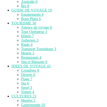
Australie
6
Îles
8
GUIDE DE VOYAGE
19
Equipements
4
Bons Plans
6
TOURISME
50
Agence de voyage
6
Tour Opérateur
3
Hôtels
7
Auberges
3
Riads
4
Transport Touristique
3
Motels
3
Restaurants
4
Spa et Massage
6
IDEES DE VOYAGE
43
Croisières
9
Déserts
6
Plage
7
Ski
6
Sport
3
Nature
4
CULTURES
23
Musées
5
Gastronomie
10