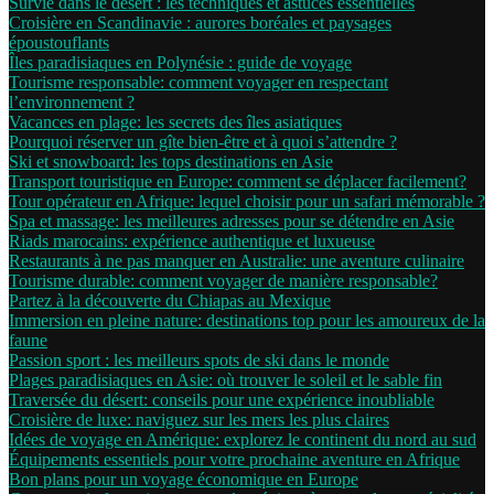
Survie dans le désert : les techniques et astuces essentielles
Croisière en Scandinavie : aurores boréales et paysages
époustouflants
Îles paradisiaques en Polynésie : guide de voyage
Tourisme responsable: comment voyager en respectant
l’environnement ?
Vacances en plage: les secrets des îles asiatiques
Pourquoi réserver un gîte bien-être et à quoi s’attendre ?
Ski et snowboard: les tops destinations en Asie
Transport touristique en Europe: comment se déplacer facilement?
Tour opérateur en Afrique: lequel choisir pour un safari mémorable ?
Spa et massage: les meilleures adresses pour se détendre en Asie
Riads marocains: expérience authentique et luxueuse
Restaurants à ne pas manquer en Australie: une aventure culinaire
Tourisme durable: comment voyager de manière responsable?
Partez à la découverte du Chiapas au Mexique
Immersion en pleine nature: destinations top pour les amoureux de la
faune
Passion sport : les meilleurs spots de ski dans le monde
Plages paradisiaques en Asie: où trouver le soleil et le sable fin
Traversée du désert: conseils pour une expérience inoubliable
Croisière de luxe: naviguez sur les mers les plus claires
Idées de voyage en Amérique: explorez le continent du nord au sud
Équipements essentiels pour votre prochaine aventure en Afrique
Bon plans pour un voyage économique en Europe