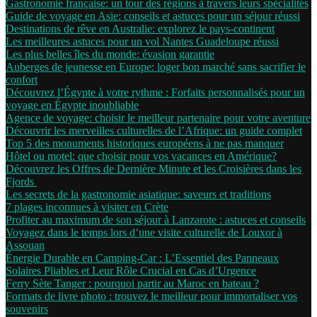
Gastronomie française: un tour des régions à travers leurs spécialités
Guide de voyage en Asie: conseils et astuces pour un séjour réussi
Destinations de rêve en Australie: explorez le pays-continent
Les meilleures astuces pour un vol Nantes Guadeloupe réussi
Les plus belles îles du monde: évasion garantie
Auberges de jeunesse en Europe: loger bon marché sans sacrifier le
confort
Découvrez l’Égypte à votre rythme : Forfaits personnalisés pour un
voyage en Égypte inoubliable
Agence de voyage: choisir le meilleur partenaire pour votre aventure
Découvrir les merveilles culturelles de l’Afrique: un guide complet
Top 5 des monuments historiques européens à ne pas manquer
Hôtel ou motel: que choisir pour vos vacances en Amérique?
Découvrez les Offres de Dernière Minute et les Croisières dans les
Fjords
Les secrets de la gastronomie asiatique: saveurs et traditions
7 plages inconnues à visiter en Crète
Profiter au maximum de son séjour à Lanzarote : astuces et conseils
Voyagez dans le temps lors d’une visite culturelle de Louxor à
Assouan
Énergie Durable en Camping-Car : L’Essentiel des Panneaux
Solaires Pliables et Leur Rôle Crucial en Cas d’Urgence
Ferry Sète Tanger : pourquoi partir au Maroc en bateau ?
Formats de livre photo : trouvez le meilleur pour immortaliser vos
souvenirs