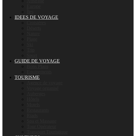
Australie
Europe
Îles
IDEES DE VOYAGE
Croisières
Déserts
Nature
Plage
Ski
Trip
Sport
GUIDE DE VOYAGE
Bons Plans
Equipements
TOURISME
Agence de voyage
Voyage organisé
Auberges
Hôtels
Motels
Restaurants
Riads
Spa et Massage
Tour Opérateur
Transport Touristique