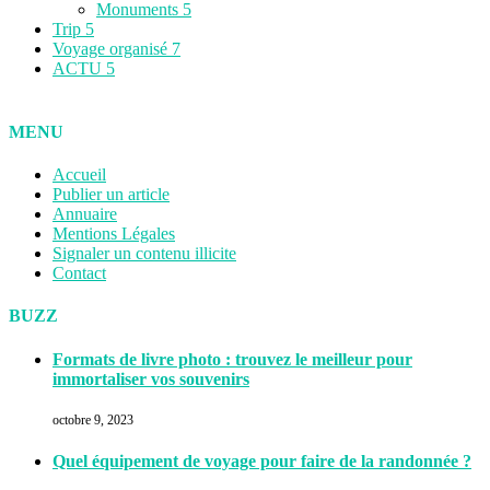
Monuments
5
Trip
5
Voyage organisé
7
ACTU
5
MENU
Accueil
Publier un article
Annuaire
Mentions Légales
Signaler un contenu illicite
Contact
BUZZ
Formats de livre photo : trouvez le meilleur pour
immortaliser vos souvenirs
octobre 9, 2023
Quel équipement de voyage pour faire de la randonnée ?