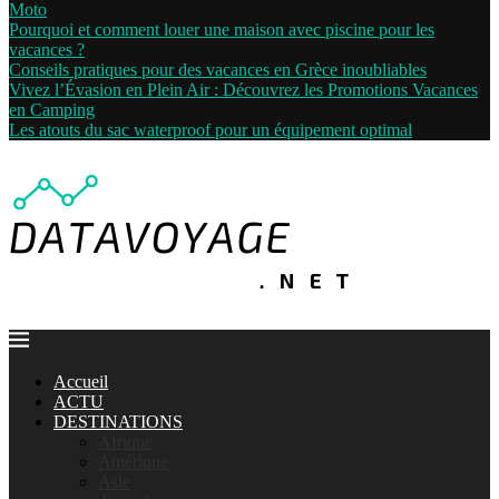
Moto
Pourquoi et comment louer une maison avec piscine pour les
vacances ?
Conseils pratiques pour des vacances en Grèce inoubliables
Vivez l’Évasion en Plein Air : Découvrez les Promotions Vacances
en Camping
Les atouts du sac waterproof pour un équipement optimal
Accueil
ACTU
DESTINATIONS
Afrique
Amérique
Asie