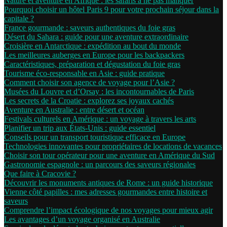
Nature et aventure en Afrique : les safaris à ne pas manquer
Pourquoi choisir un hôtel Paris 9 pour votre prochain séjour dans la
capitale ?
France gourmande : saveurs authentiques du foie gras
Désert du Sahara : guide pour une aventure extraordinaire
Croisière en Antarctique : expédition au bout du monde
Les meilleures auberges en Europe pour les backpackers
Caractéristiques, préparation et dégustation du foie gras
Tourisme éco-responsable en Asie : guide pratique
Comment choisir son agence de voyage pour l’Asie ?
Musées du Louvre et d’Orsay : les incontournables de Paris
Les secrets de la Croatie : explorez ses joyaux cachés
Aventure en Australie : entre désert et océan
Festivals culturels en Amérique : un voyage à travers les arts
Planifier un trip aux États-Unis : guide essentiel
Conseils pour un transport touristique efficace en Europe
Technologies innovantes pour propriétaires de locations de vacances
Choisir son tour opérateur pour une aventure en Amérique du Sud
Gastronomie espagnole : un parcours des saveurs régionales
Que faire à Cracovie ?
Découvrir les monuments antiques de Rome : un guide historique
Vienne côté papilles : mes adresses gourmandes entre histoire et
saveurs
Comprendre l’impact écologique de nos voyages pour mieux agir
Les avantages d’un voyage organisé en Australie