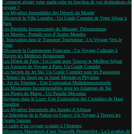
Comment ajuster votre garde-robe en fonction de vos destinations de
voyage ?
Les Mystères Insondables des Déserts du Monde
Découvrir la Ville Lumière : Un Guide Complet de Votre Séjour à
Paris
Les Bienfaits Insoupçonnés du Massage Thérapeutique
Les Musées : Portails vers d’Autres Mondes
L’Innovation dans le Transport Touristique : Un Voyage Vers le
Futur
Découvrir la Gastronomie Française : Un Voyage Culinaire à
Travers les Meilleurs Restaurants
Les Hôtels de Paris : Un Guide pour Trouver le Meilleur Séjour
Les Agences de Voyage à Paris: Un Guide Complet
Les Secrets du Jet Ski: Un Guide Complet pour les Passionnés
L’Impact du Sport sur la Santé Mentale et Physique
L’Art du Tripping : Une Exploration Multidimensionnelle
Les Montagnes Incontournables pour les Amateurs de Ski
Les Plages du Maroc : Un Paradis Méconnu
Naviguer dans le Luxe: Une Exploration des Croisières de Haut
Standing
Les Mystères Inexplorés des Jungles d’Afrique
La Splendeur de la Nature en France: Un Voyage à Travers les
Quatre Saisons
Le cadre d’un voyage scolaire à l’étranger
Découvrez Marrakech d’une Nouvelle Perspective : La Location de