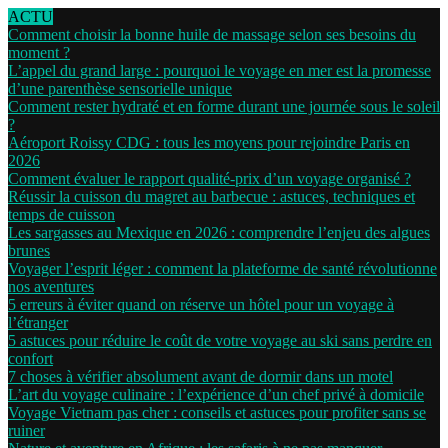
ACTU
Comment choisir la bonne huile de massage selon ses besoins du
moment ?
L’appel du grand large : pourquoi le voyage en mer est la promesse
d’une parenthèse sensorielle unique
Comment rester hydraté et en forme durant une journée sous le soleil
?
Aéroport Roissy CDG : tous les moyens pour rejoindre Paris en
2026
Comment évaluer le rapport qualité-prix d’un voyage organisé ?
Réussir la cuisson du magret au barbecue : astuces, techniques et
temps de cuisson
Les sargasses au Mexique en 2026 : comprendre l’enjeu des algues
brunes
Voyager l’esprit léger : comment la plateforme de santé révolutionne
nos aventures
5 erreurs à éviter quand on réserve un hôtel pour un voyage à
l’étranger
5 astuces pour réduire le coût de votre voyage au ski sans perdre en
confort
7 choses à vérifier absolument avant de dormir dans un motel
L’art du voyage culinaire : l’expérience d’un chef privé à domicile
Voyage Vietnam pas cher : conseils et astuces pour profiter sans se
ruiner