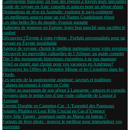
Gastronomie française: un tour des régions à travers leurs spécialités
Guide de voyage en Asie: conseils et astuces pour un séjour réussi
Destinations de rêve en Australie: explorez le pays-continent
Les meilleures astuces pour un vol Nantes Guadeloupe réussi
Les plus belles îles du monde: évasion garantie
Auberges de jeunesse en Europe: loger bon marché sans sacrifier le
confort
Découvrez l’Égypte à votre rythme : Forfaits personnalisés pour un
voyage en Égypte inoubliable
Agence de voyage: choisir le meilleur partenaire pour votre aventure
Découvrir les merveilles culturelles de l’Afrique: un guide complet
Top 5 des monuments historiques européens à ne pas manquer
Hôtel ou motel: que choisir pour vos vacances en Amérique?
Découvrez les Offres de Dernière Minute et les Croisières dans les
Fjords
Les secrets de la gastronomie asiatique: saveurs et traditions
7 plages inconnues à visiter en Crète
Profiter au maximum de son séjour à Lanzarote : astuces et conseils
Voyagez dans le temps lors d’une visite culturelle de Louxor à
Assouan
Énergie Durable en Camping-Car : L’Essentiel des Panneaux
Solaires Pliables et Leur Rôle Crucial en Cas d’Urgence
Ferry Sète Tanger : pourquoi partir au Maroc en bateau ?
Formats de livre photo : trouvez le meilleur pour immortaliser vos
souvenirs