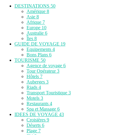
DESTINATIONS
50
Amérique
8
Asie
8
Afrique
7
Europe
10
Australie
6
Îles
8
GUIDE DE VOYAGE
19
Equipements
4
Bons Plans
6
TOURISME
50
Agence de voyage
6
Tour Opérateur
3
Hôtels
7
Auberges
3
Riads
4
Transport Touristique
3
Motels
3
Restaurants
4
Spa et Massage
6
IDEES DE VOYAGE
43
Croisières
9
Déserts
6
Plage
7