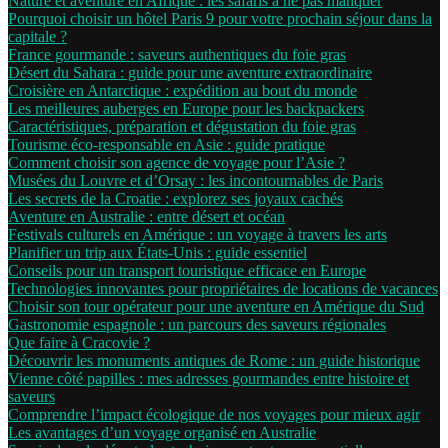
Nature et aventure en Afrique : les safaris à ne pas manquer
Pourquoi choisir un hôtel Paris 9 pour votre prochain séjour dans la
capitale ?
France gourmande : saveurs authentiques du foie gras
Désert du Sahara : guide pour une aventure extraordinaire
Croisière en Antarctique : expédition au bout du monde
Les meilleures auberges en Europe pour les backpackers
Caractéristiques, préparation et dégustation du foie gras
Tourisme éco-responsable en Asie : guide pratique
Comment choisir son agence de voyage pour l’Asie ?
Musées du Louvre et d’Orsay : les incontournables de Paris
Les secrets de la Croatie : explorez ses joyaux cachés
Aventure en Australie : entre désert et océan
Festivals culturels en Amérique : un voyage à travers les arts
Planifier un trip aux États-Unis : guide essentiel
Conseils pour un transport touristique efficace en Europe
Technologies innovantes pour propriétaires de locations de vacances
Choisir son tour opérateur pour une aventure en Amérique du Sud
Gastronomie espagnole : un parcours des saveurs régionales
Que faire à Cracovie ?
Découvrir les monuments antiques de Rome : un guide historique
Vienne côté papilles : mes adresses gourmandes entre histoire et
saveurs
Comprendre l’impact écologique de nos voyages pour mieux agir
Les avantages d’un voyage organisé en Australie