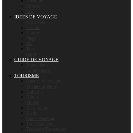
Australie
Europe
Îles
IDEES DE VOYAGE
Croisières
Déserts
Nature
Plage
Ski
Trip
Sport
GUIDE DE VOYAGE
Bons Plans
Equipements
TOURISME
Agence de voyage
Voyage organisé
Auberges
Hôtels
Motels
Restaurants
Riads
Spa et Massage
Tour Opérateur
Transport Touristique