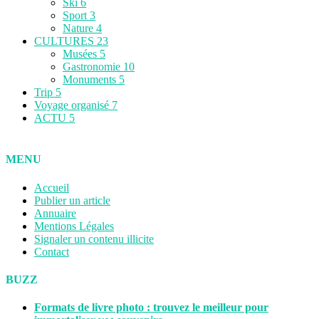
Ski
6
Sport
3
Nature
4
CULTURES
23
Musées
5
Gastronomie
10
Monuments
5
Trip
5
Voyage organisé
7
ACTU
5
MENU
Accueil
Publier un article
Annuaire
Mentions Légales
Signaler un contenu illicite
Contact
BUZZ
Formats de livre photo : trouvez le meilleur pour