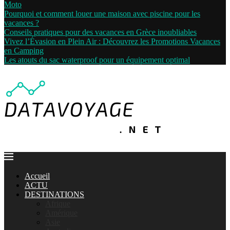
Moto
Pourquoi et comment louer une maison avec piscine pour les
vacances ?
Conseils pratiques pour des vacances en Grèce inoubliables
Vivez l’Évasion en Plein Air : Découvrez les Promotions Vacances
en Camping
Les atouts du sac waterproof pour un équipement optimal
Accueil
ACTU
DESTINATIONS
Afrique
Amérique
Asie