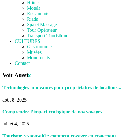
Hôtels
Motels
Restaurants
Riads
Spa et Massage
Tour Opérateur
Transport Touristique
CULTURES
Gastronomie
Musées
Monuments
Contact
Voir Aussi
x
Technologies innovantes pour propriétaires de locations...
août 8, 2025
Comprendre l’impact écologique de nos voyages...
juillet 4, 2025
Tourisme responsable: comment voyager en respectant...