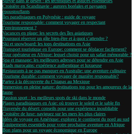
Survie dans le désert : les techniques et astuces essentielles
Croisière en Scandinavie : aurores boréales et paysages
époustouflants
Îles paradisiaques en Polynésie : guide de voyage
Tourisme responsable: comment voyager en respectant
l’environnement ?
Vacances en plage: les secrets des îles asiatiques
Pourquoi réserver un gîte bien-être et à quoi s’attendre ?
Ski et snowboard: les tops destinations en Asie
Transport touristique en Europe: comment se déplacer facilement?
Tour opérateur en Afrique: lequel choisir pour un safari mémorable ?
Spa et massage: les meilleures adresses pour se détendre en Asie
Riads marocains: expérience authentique et luxueuse
Restaurants à ne pas manquer en Australie: une aventure culinaire
Tourisme durable: comment voyager de manière responsable?
Partez à la découverte du Chiapas au Mexique
Immersion en pleine nature: destinations top pour les amoureux de la
faune
Passion sport : les meilleurs spots de ski dans le monde
Plages paradisiaques en Asie: où trouver le soleil et le sable fin
Traversée du désert: conseils pour une expérience inoubliable
Croisière de luxe: naviguez sur les mers les plus claires
Idées de voyage en Amérique: explorez le continent du nord au sud
Équipements essentiels pour votre prochaine aventure en Afrique
Bon plans pour un voyage économique en Europe