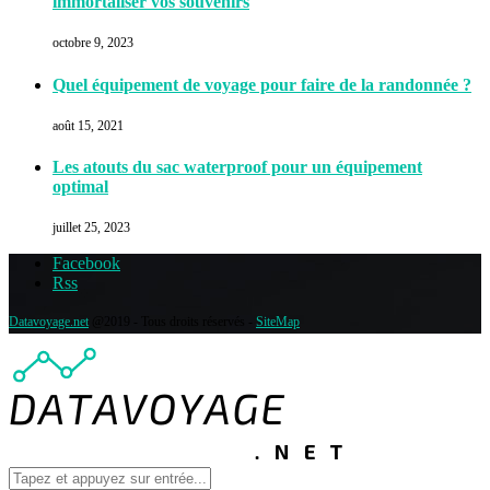
immortaliser vos souvenirs
octobre 9, 2023
Quel équipement de voyage pour faire de la randonnée ?
août 15, 2021
Les atouts du sac waterproof pour un équipement
optimal
juillet 25, 2023
Facebook
Rss
Datavoyage.net
@2019 - Tous droits réservés -
SiteMap