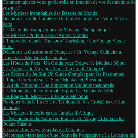
Comment ajuster votre garde-robe en fonction de vos destinations de
voyage ?
Les Mystères Insondables des Déserts du Monde
Découvrir la Ville Lumière : Un Guide Complet de Votre Séjour à
Paris
Les Bienfaits Insoupçonnés du Massage Thérapeutique
Les Musées : Portails vers d’Autres Mondes
L’Innovation dans le Transport Touristique : Un Voyage Vers le
Futur
Découvrir la Gastronomie Française : Un Voyage Culinaire à
Travers les Meilleurs Restaurants
Les Hôtels de Paris : Un Guide pour Trouver le Meilleur Séjour
Les Agences de Voyage à Paris: Un Guide Complet
Les Secrets du Jet Ski: Un Guide Complet pour les Passionnés
L’Impact du Sport sur la Santé Mentale et Physique
L’Art du Tripping : Une Exploration Multidimensionnelle
Les Montagnes Incontournables pour les Amateurs de Ski
Les Plages du Maroc : Un Paradis Méconnu
Naviguer dans le Luxe: Une Exploration des Croisières de Haut
Standing
Les Mystères Inexplorés des Jungles d’Afrique
La Splendeur de la Nature en France: Un Voyage à Travers les
Quatre Saisons
Le cadre d’un voyage scolaire à l’étranger
Découvrez Marrakech d’une Nouvelle Perspective : La Location de