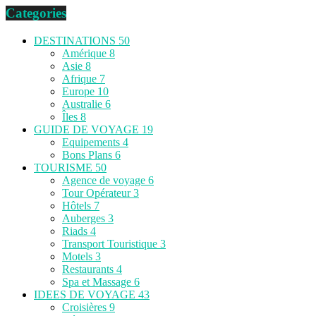
Categories
DESTINATIONS
50
Amérique
8
Asie
8
Afrique
7
Europe
10
Australie
6
Îles
8
GUIDE DE VOYAGE
19
Equipements
4
Bons Plans
6
TOURISME
50
Agence de voyage
6
Tour Opérateur
3
Hôtels
7
Auberges
3
Riads
4
Transport Touristique
3
Motels
3
Restaurants
4
Spa et Massage
6
IDEES DE VOYAGE
43
Croisières
9