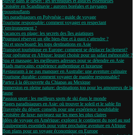
Survie dans le désert : les techniques et astuces essentielles
Croisière en Scandinavie : aurores boréales et paysages
époustouflants
Îles paradisiaques en Polynésie : guide de voyage
Tourisme responsable: comment voyager en respectant
l’environnement ?
Vacances en plage: les secrets des îles asiatiques
Pourquoi réserver un gîte bien-être et à quoi s’attendre ?
Ski et snowboard: les tops destinations en Asie
Transport touristique en Europe: comment se déplacer facilement?
Tour opérateur en Afrique: lequel choisir pour un safari mémorable ?
Spa et massage: les meilleures adresses pour se détendre en Asie
Riads marocains: expérience authentique et luxueuse
Restaurants à ne pas manquer en Australie: une aventure culinaire
Tourisme durable: comment voyager de manière responsable?
Partez à la découverte du Chiapas au Mexique
Immersion en pleine nature: destinations top pour les amoureux de la
faune
Passion sport : les meilleurs spots de ski dans le monde
Plages paradisiaques en Asie: où trouver le soleil et le sable fin
Traversée du désert: conseils pour une expérience inoubliable
Croisière de luxe: naviguez sur les mers les plus claires
Idées de voyage en Amérique: explorez le continent du nord au sud
Équipements essentiels pour votre prochaine aventure en Afrique
Bon plans pour un voyage économique en Europe