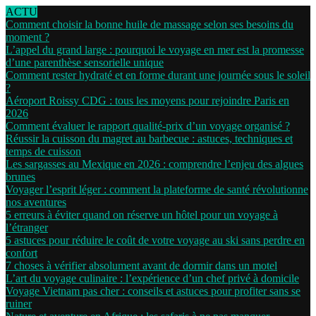
ACTU
Comment choisir la bonne huile de massage selon ses besoins du
moment ?
L’appel du grand large : pourquoi le voyage en mer est la promesse
d’une parenthèse sensorielle unique
Comment rester hydraté et en forme durant une journée sous le soleil
?
Aéroport Roissy CDG : tous les moyens pour rejoindre Paris en
2026
Comment évaluer le rapport qualité-prix d’un voyage organisé ?
Réussir la cuisson du magret au barbecue : astuces, techniques et
temps de cuisson
Les sargasses au Mexique en 2026 : comprendre l’enjeu des algues
brunes
Voyager l’esprit léger : comment la plateforme de santé révolutionne
nos aventures
5 erreurs à éviter quand on réserve un hôtel pour un voyage à
l’étranger
5 astuces pour réduire le coût de votre voyage au ski sans perdre en
confort
7 choses à vérifier absolument avant de dormir dans un motel
L’art du voyage culinaire : l’expérience d’un chef privé à domicile
Voyage Vietnam pas cher : conseils et astuces pour profiter sans se
ruiner