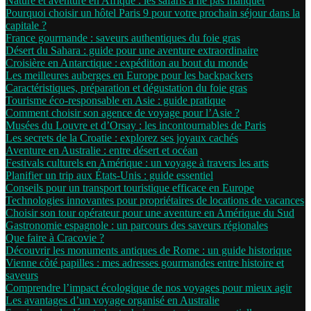
Nature et aventure en Afrique : les safaris à ne pas manquer
Pourquoi choisir un hôtel Paris 9 pour votre prochain séjour dans la
capitale ?
France gourmande : saveurs authentiques du foie gras
Désert du Sahara : guide pour une aventure extraordinaire
Croisière en Antarctique : expédition au bout du monde
Les meilleures auberges en Europe pour les backpackers
Caractéristiques, préparation et dégustation du foie gras
Tourisme éco-responsable en Asie : guide pratique
Comment choisir son agence de voyage pour l’Asie ?
Musées du Louvre et d’Orsay : les incontournables de Paris
Les secrets de la Croatie : explorez ses joyaux cachés
Aventure en Australie : entre désert et océan
Festivals culturels en Amérique : un voyage à travers les arts
Planifier un trip aux États-Unis : guide essentiel
Conseils pour un transport touristique efficace en Europe
Technologies innovantes pour propriétaires de locations de vacances
Choisir son tour opérateur pour une aventure en Amérique du Sud
Gastronomie espagnole : un parcours des saveurs régionales
Que faire à Cracovie ?
Découvrir les monuments antiques de Rome : un guide historique
Vienne côté papilles : mes adresses gourmandes entre histoire et
saveurs
Comprendre l’impact écologique de nos voyages pour mieux agir
Les avantages d’un voyage organisé en Australie