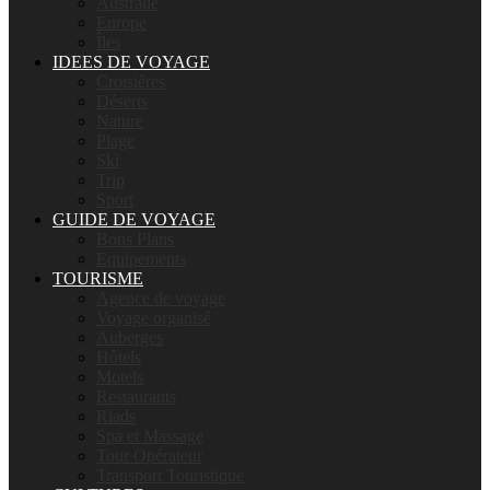
Australie
Europe
Îles
IDEES DE VOYAGE
Croisières
Déserts
Nature
Plage
Ski
Trip
Sport
GUIDE DE VOYAGE
Bons Plans
Equipements
TOURISME
Agence de voyage
Voyage organisé
Auberges
Hôtels
Motels
Restaurants
Riads
Spa et Massage
Tour Opérateur
Transport Touristique