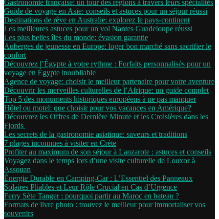
Gastronomie française: un tour des régions à travers leurs spécialités
Guide de voyage en Asie: conseils et astuces pour un séjour réussi
Destinations de rêve en Australie: explorez le pays-continent
Les meilleures astuces pour un vol Nantes Guadeloupe réussi
Les plus belles îles du monde: évasion garantie
Auberges de jeunesse en Europe: loger bon marché sans sacrifier le
confort
Découvrez l’Égypte à votre rythme : Forfaits personnalisés pour un
voyage en Égypte inoubliable
Agence de voyage: choisir le meilleur partenaire pour votre aventure
Découvrir les merveilles culturelles de l’Afrique: un guide complet
Top 5 des monuments historiques européens à ne pas manquer
Hôtel ou motel: que choisir pour vos vacances en Amérique?
Découvrez les Offres de Dernière Minute et les Croisières dans les
Fjords
Les secrets de la gastronomie asiatique: saveurs et traditions
7 plages inconnues à visiter en Crète
Profiter au maximum de son séjour à Lanzarote : astuces et conseils
Voyagez dans le temps lors d’une visite culturelle de Louxor à
Assouan
Énergie Durable en Camping-Car : L’Essentiel des Panneaux
Solaires Pliables et Leur Rôle Crucial en Cas d’Urgence
Ferry Sète Tanger : pourquoi partir au Maroc en bateau ?
Formats de livre photo : trouvez le meilleur pour immortaliser vos
souvenirs