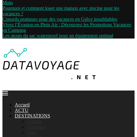
Moto
Pourquoi et comment louer une maison avec piscine pour les
vacances ?
Conseils pratiques pour des vacances en Grèce inoubliables
Vivez l’Évasion en Plein Air : Découvrez les Promotions Vacances
en Camping
Les atouts du sac waterproof pour un équipement optimal
Accueil
ACTU
DESTINATIONS
Afrique
Amérique
Asie