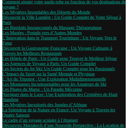
Comment ajuster votre garde-robe en fonction de vos destinations de
voyage ?
Les Mystères Insondables des Déserts du Monde
Découvrir la Ville Lumière : Un Guide Complet de Votre Séjour à
Paris
Les Bienfaits Insoupçonnés du Massage Thérapeutique
Les Musées : Portails vers d’Autres Mondes
L’Innovation dans le Transport Touristique : Un Voyage Vers le
Futur
Découvrir la Gastronomie Française : Un Voyage Culinaire à
Travers les Meilleurs Restaurants
Les Hôtels de Paris : Un Guide pour Trouver le Meilleur Séjour
Les Agences de Voyage à Paris: Un Guide Complet
Les Secrets du Jet Ski: Un Guide Complet pour les Passionnés
L’Impact du Sport sur la Santé Mentale et Physique
L’Art du Tripping : Une Exploration Multidimensionnelle
Les Montagnes Incontournables pour les Amateurs de Ski
Les Plages du Maroc : Un Paradis Méconnu
Naviguer dans le Luxe: Une Exploration des Croisières de Haut
Standing
Les Mystères Inexplorés des Jungles d’Afrique
La Splendeur de la Nature en France: Un Voyage à Travers les
Quatre Saisons
Le cadre d’un voyage scolaire à l’étranger
Découvrez Marrakech d’une Nouvelle Perspective : La Location de