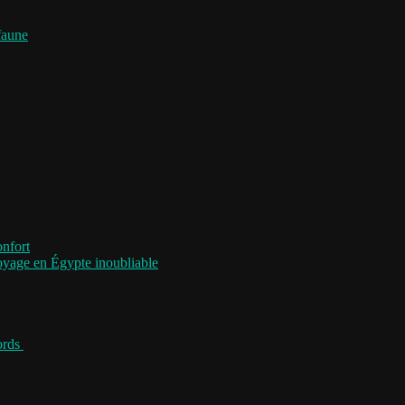
faune
onfort
voyage en Égypte inoubliable
jords