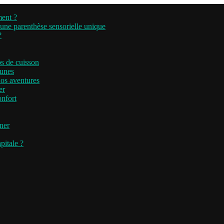
ment ?
’une parenthèse sensorielle unique
?
ps de cuisson
runes
nos aventures
er
onfort
iner
pitale ?