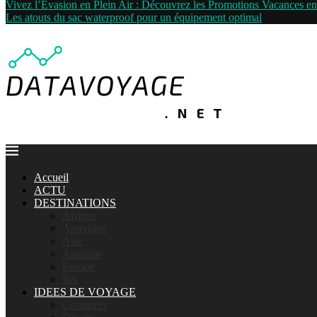
Vivez l’Évasion en Plein Air : Découvrez les Promotions Vacances 
Les atouts du sac waterproof pour un équipement optimal
Accueil
ACTU
DESTINATIONS
Afrique
Amérique
Asie
Australie
Europe
Îles
IDEES DE VOYAGE
Croisières