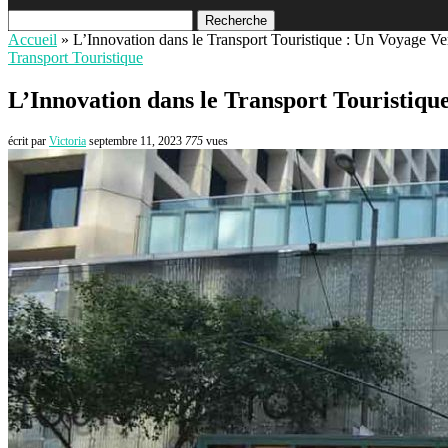
Recherche
Accueil
»
L’Innovation dans le Transport Touristique : Un Voyage Ver
Transport Touristique
L’Innovation dans le Transport Touristiqu
écrit par
Victoria
septembre 11, 2023
775
vues