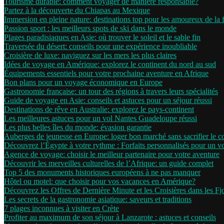
Tourisme durable: comment voyager de manière responsable?
Partez à la découverte du Chiapas au Mexique
Immersion en pleine nature: destinations top pour les amoureux de la 
Passion sport : les meilleurs spots de ski dans le monde
Plages paradisiaques en Asie: où trouver le soleil et le sable fin
Traversée du désert: conseils pour une expérience inoubliable
Croisière de luxe: naviguez sur les mers les plus claires
Idées de voyage en Amérique: explorez le continent du nord au sud
Équipements essentiels pour votre prochaine aventure en Afrique
Bon plans pour un voyage économique en Europe
Gastronomie française: un tour des régions à travers leurs spécialités
Guide de voyage en Asie: conseils et astuces pour un séjour réussi
Destinations de rêve en Australie: explorez le pays-continent
Les meilleures astuces pour un vol Nantes Guadeloupe réussi
Les plus belles îles du monde: évasion garantie
Auberges de jeunesse en Europe: loger bon marché sans sacrifier le c
Découvrez l’Égypte à votre rythme : Forfaits personnalisés pour un 
Agence de voyage: choisir le meilleur partenaire pour votre aventure
Découvrir les merveilles culturelles de l’Afrique: un guide complet
Top 5 des monuments historiques européens à ne pas manquer
Hôtel ou motel: que choisir pour vos vacances en Amérique?
Découvrez les Offres de Dernière Minute et les Croisières dans les F
Les secrets de la gastronomie asiatique: saveurs et traditions
7 plages inconnues à visiter en Crète
Profiter au maximum de son séjour à Lanzarote : astuces et conseils