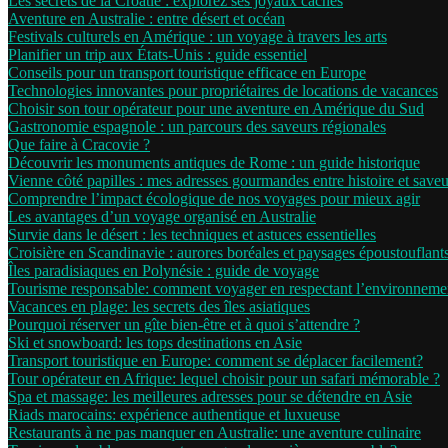
Les secrets de la Croatie : explorez ses joyaux cachés
Aventure en Australie : entre désert et océan
Festivals culturels en Amérique : un voyage à travers les arts
Planifier un trip aux États-Unis : guide essentiel
Conseils pour un transport touristique efficace en Europe
Technologies innovantes pour propriétaires de locations de vacances
Choisir son tour opérateur pour une aventure en Amérique du Sud
Gastronomie espagnole : un parcours des saveurs régionales
Que faire à Cracovie ?
Découvrir les monuments antiques de Rome : un guide historique
Vienne côté papilles : mes adresses gourmandes entre histoire et saveu
Comprendre l’impact écologique de nos voyages pour mieux agir
Les avantages d’un voyage organisé en Australie
Survie dans le désert : les techniques et astuces essentielles
Croisière en Scandinavie : aurores boréales et paysages époustouflant
Îles paradisiaques en Polynésie : guide de voyage
Tourisme responsable: comment voyager en respectant l’environneme
Vacances en plage: les secrets des îles asiatiques
Pourquoi réserver un gîte bien-être et à quoi s’attendre ?
Ski et snowboard: les tops destinations en Asie
Transport touristique en Europe: comment se déplacer facilement?
Tour opérateur en Afrique: lequel choisir pour un safari mémorable ?
Spa et massage: les meilleures adresses pour se détendre en Asie
Riads marocains: expérience authentique et luxueuse
Restaurants à ne pas manquer en Australie: une aventure culinaire