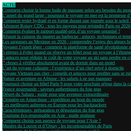
ACTU
Comment choisir la bonne huile de massage selon ses besoins du mo
L’appel du grand large : pourquoi le voyage en mer est la promesse d
Comment rester hydraté et en forme durant une journée sous le soleil 
Aéroport Roissy CDG : tous les moyens pour rejoindre Paris en 2026
Comment évaluer le rapport qualité-prix d’un voyage organisé ?
Réussir la cuisson du magret au barbecue : astuces, techniques et tem
Les sargasses au Mexique en 2026 : comprendre l’enjeu des algues b
Voyager l’esprit léger : comment la plateforme de santé révolutionne 
5 erreurs à éviter quand on réserve un hôtel pour un voyage à l’étrang
5 astuces pour réduire le coût de votre voyage au ski sans perdre en c
7 choses à vérifier absolument avant de dormir dans un motel
L’art du voyage culinaire : l’expérience d’un chef privé à domicile
Voyage Vietnam pas cher : conseils et astuces pour profiter sans se ru
Nature et aventure en Afrique : les safaris à ne pas manquer
Pourquoi choisir un hôtel Paris 9 pour votre prochain séjour dans la ca
France gourmande : saveurs authentiques du foie gras
Désert du Sahara : guide pour une aventure extraordinaire
Croisière en Antarctique : expédition au bout du monde
Les meilleures auberges en Europe pour les backpackers
Caractéristiques, préparation et dégustation du foie gras
Tourisme éco-responsable en Asie : guide pratique
Comment choisir son agence de voyage pour l’Asie ?
Musées du Louvre et d’Orsay : les incontournables de Paris