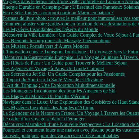
Voyagez dans le temps lors d’une visite culturelle de Louxor à Assou
Énergie Durable en Camping-Car : L’Essentiel des Panneaux Solaires
Ferry Sète Tanger : pourquoi partir au Maroc en bateau ?
Formats de livre photo : trouvez le meilleur pour immortaliser vos sou
Comment ajuster votre garde-robe en fonction de vos destinations de
Les Mystères Insondables des Déserts du Monde
Découvrir la Ville Lumière : Un Guide Complet de Votre Séjour à Par
Les Bienfaits Insoupçonnés du Massage Thérapeutique
Les Musées : Portails vers d’Autres Mondes
L’Innovation dans le Transport Touristique : Un Voyage Vers le Futur
Découvrir la Gastronomie Française : Un Voyage Culinaire à Travers 
Les Hôtels de Paris : Un Guide pour Trouver le Meilleur Séjour
Les Agences de Voyage à Paris: Un Guide Complet
Les Secrets du Jet Ski: Un Guide Complet pour les Passionnés
L’Impact du Sport sur la Santé Mentale et Physique
L’Art du Tripping : Une Exploration Multidimensionnelle
Les Montagnes Incontournables pour les Amateurs de Ski
Les Plages du Maroc : Un Paradis Méconnu
Naviguer dans le Luxe: Une Exploration des Croisières de Haut Stan
Les Mystères Inexplorés des Jungles d’Afrique
La Splendeur de la Nature en France: Un Voyage à Travers les Quatr
Le cadre d’un voyage scolaire à l’étranger
Découvrez Marrakech d’une Nouvelle Perspective : La Location de 
Pourquoi et comment louer une maison avec piscine pour les vacance
Conseils pratiques pour des vacances en Grèce inoubliables