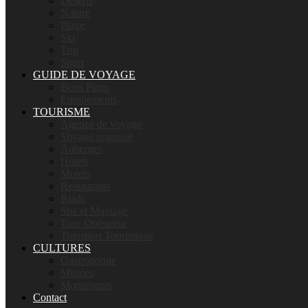
Déserts
Nature
Plage
Ski
Trip
Sport
GUIDE DE VOYAGE
Bons Plans
Equipements
TOURISME
Agence de voyage
Voyage organisé
Auberges
Hôtels
Motels
Restaurants
Riads
Spa et Massage
Tour Opérateur
Transport Touristique
CULTURES
Gastronomie
Musées
Monuments
Contact