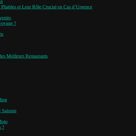
an
 Pliables et Leur Rôle Crucial en Cas d’Urgence
venirs
 voyage ?
is
les Meilleurs Restaurants
ding
e Saisons
Moto
s ?