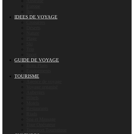
Australie
Europe
Îles
IDEES DE VOYAGE
Croisières
Déserts
Nature
Plage
Ski
Trip
Sport
GUIDE DE VOYAGE
Bons Plans
Equipements
TOURISME
Agence de voyage
Voyage organisé
Auberges
Hôtels
Motels
Restaurants
Riads
Spa et Massage
Tour Opérateur
Transport Touristique