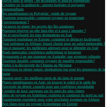
Survie dans le désert : les techniques et astuces essentielles
Croisière en Scandinavie : aurores boréales et paysages
époustouflants
Îles paradisiaques en Polynésie : guide de voyage
Tourisme responsable: comment voyager en respectant
l’environnement ?
Vacances en plage: les secrets des îles asiatiques
Pourquoi réserver un gîte bien-être et à quoi s’attendre ?
Ski et snowboard: les tops destinations en Asie
Transport touristique en Europe: comment se déplacer facilement?
Tour opérateur en Afrique: lequel choisir pour un safari mémorable ?
Spa et massage: les meilleures adresses pour se détendre en Asie
Riads marocains: expérience authentique et luxueuse
Restaurants à ne pas manquer en Australie: une aventure culinaire
Tourisme durable: comment voyager de manière responsable?
Partez à la découverte du Chiapas au Mexique
Immersion en pleine nature: destinations top pour les amoureux de la
faune
Passion sport : les meilleurs spots de ski dans le monde
Plages paradisiaques en Asie: où trouver le soleil et le sable fin
Traversée du désert: conseils pour une expérience inoubliable
Croisière de luxe: naviguez sur les mers les plus claires
Idées de voyage en Amérique: explorez le continent du nord au sud
Équipements essentiels pour votre prochaine aventure en Afrique
Bon plans pour un voyage économique en Europe