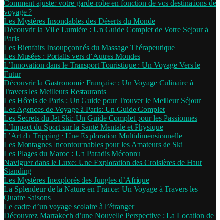
Comment ajuster votre garde-robe en fonction de vos destinations de
voyage ?
Les Mystères Insondables des Déserts du Monde
Découvrir la Ville Lumière : Un Guide Complet de Votre Séjour à
Paris
Les Bienfaits Insoupçonnés du Massage Thérapeutique
Les Musées : Portails vers d’Autres Mondes
L’Innovation dans le Transport Touristique : Un Voyage Vers le
Futur
Découvrir la Gastronomie Française : Un Voyage Culinaire à
Travers les Meilleurs Restaurants
Les Hôtels de Paris : Un Guide pour Trouver le Meilleur Séjour
Les Agences de Voyage à Paris: Un Guide Complet
Les Secrets du Jet Ski: Un Guide Complet pour les Passionnés
L’Impact du Sport sur la Santé Mentale et Physique
L’Art du Tripping : Une Exploration Multidimensionnelle
Les Montagnes Incontournables pour les Amateurs de Ski
Les Plages du Maroc : Un Paradis Méconnu
Naviguer dans le Luxe: Une Exploration des Croisières de Haut
Standing
Les Mystères Inexplorés des Jungles d’Afrique
La Splendeur de la Nature en France: Un Voyage à Travers les
Quatre Saisons
Le cadre d’un voyage scolaire à l’étranger
Découvrez Marrakech d’une Nouvelle Perspective : La Location de