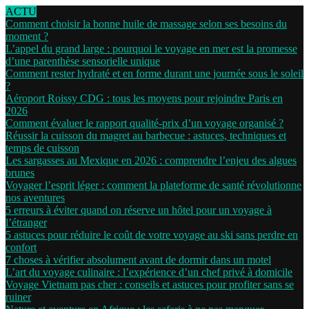
ACTU
Comment choisir la bonne huile de massage selon ses besoins du
moment ?
L’appel du grand large : pourquoi le voyage en mer est la promesse
d’une parenthèse sensorielle unique
Comment rester hydraté et en forme durant une journée sous le soleil
?
Aéroport Roissy CDG : tous les moyens pour rejoindre Paris en
2026
Comment évaluer le rapport qualité-prix d’un voyage organisé ?
Réussir la cuisson du magret au barbecue : astuces, techniques et
temps de cuisson
Les sargasses au Mexique en 2026 : comprendre l’enjeu des algues
brunes
Voyager l’esprit léger : comment la plateforme de santé révolutionne
nos aventures
5 erreurs à éviter quand on réserve un hôtel pour un voyage à
l’étranger
5 astuces pour réduire le coût de votre voyage au ski sans perdre en
confort
7 choses à vérifier absolument avant de dormir dans un motel
L’art du voyage culinaire : l’expérience d’un chef privé à domicile
Voyage Vietnam pas cher : conseils et astuces pour profiter sans se
ruiner