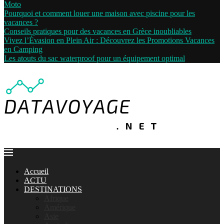
Moto
Pourquoi et comment louer une maison avec piscine pour les
vacances ?
Conseils pratiques pour des vacances en Grèce inoubliables
Vivez l’Évasion en Plein Air : Découvrez les Promotions Vacances
en Camping
Les atouts du sac waterproof pour un équipement optimal
Accueil
ACTU
DESTINATIONS
Afrique
Amérique
Asie