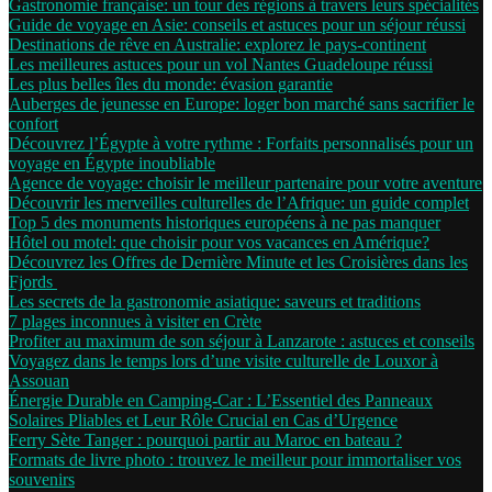
Gastronomie française: un tour des régions à travers leurs spécialités
Guide de voyage en Asie: conseils et astuces pour un séjour réussi
Destinations de rêve en Australie: explorez le pays-continent
Les meilleures astuces pour un vol Nantes Guadeloupe réussi
Les plus belles îles du monde: évasion garantie
Auberges de jeunesse en Europe: loger bon marché sans sacrifier le
confort
Découvrez l’Égypte à votre rythme : Forfaits personnalisés pour un
voyage en Égypte inoubliable
Agence de voyage: choisir le meilleur partenaire pour votre aventure
Découvrir les merveilles culturelles de l’Afrique: un guide complet
Top 5 des monuments historiques européens à ne pas manquer
Hôtel ou motel: que choisir pour vos vacances en Amérique?
Découvrez les Offres de Dernière Minute et les Croisières dans les
Fjords
Les secrets de la gastronomie asiatique: saveurs et traditions
7 plages inconnues à visiter en Crète
Profiter au maximum de son séjour à Lanzarote : astuces et conseils
Voyagez dans le temps lors d’une visite culturelle de Louxor à
Assouan
Énergie Durable en Camping-Car : L’Essentiel des Panneaux
Solaires Pliables et Leur Rôle Crucial en Cas d’Urgence
Ferry Sète Tanger : pourquoi partir au Maroc en bateau ?
Formats de livre photo : trouvez le meilleur pour immortaliser vos
souvenirs