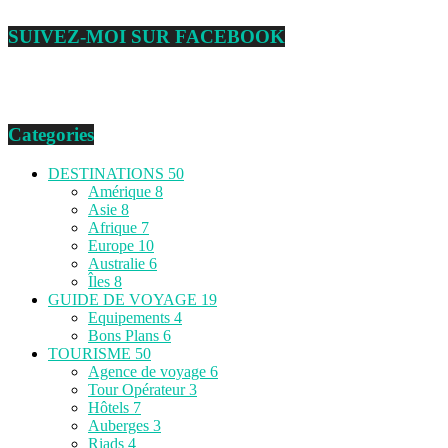
SUIVEZ-MOI SUR FACEBOOK
Categories
DESTINATIONS
50
Amérique
8
Asie
8
Afrique
7
Europe
10
Australie
6
Îles
8
GUIDE DE VOYAGE
19
Equipements
4
Bons Plans
6
TOURISME
50
Agence de voyage
6
Tour Opérateur
3
Hôtels
7
Auberges
3
Riads
4