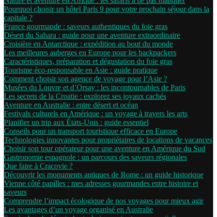
Nature et aventure en Afrique : les safaris à ne pas manquer
Pourquoi choisir un hôtel Paris 9 pour votre prochain séjour dans la
capitale ?
France gourmande : saveurs authentiques du foie gras
Désert du Sahara : guide pour une aventure extraordinaire
Croisière en Antarctique : expédition au bout du monde
Les meilleures auberges en Europe pour les backpackers
Caractéristiques, préparation et dégustation du foie gras
Tourisme éco-responsable en Asie : guide pratique
Comment choisir son agence de voyage pour l’Asie ?
Musées du Louvre et d’Orsay : les incontournables de Paris
Les secrets de la Croatie : explorez ses joyaux cachés
Aventure en Australie : entre désert et océan
Festivals culturels en Amérique : un voyage à travers les arts
Planifier un trip aux États-Unis : guide essentiel
Conseils pour un transport touristique efficace en Europe
Technologies innovantes pour propriétaires de locations de vacances
Choisir son tour opérateur pour une aventure en Amérique du Sud
Gastronomie espagnole : un parcours des saveurs régionales
Que faire à Cracovie ?
Découvrir les monuments antiques de Rome : un guide historique
Vienne côté papilles : mes adresses gourmandes entre histoire et
saveurs
Comprendre l’impact écologique de nos voyages pour mieux agir
Les avantages d’un voyage organisé en Australie