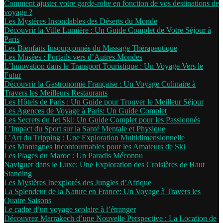
Comment ajuster votre garde-robe en fonction de vos destinations de
voyage ?
Les Mystères Insondables des Déserts du Monde
Découvrir la Ville Lumière : Un Guide Complet de Votre Séjour à
Paris
Les Bienfaits Insoupçonnés du Massage Thérapeutique
Les Musées : Portails vers d’Autres Mondes
L’Innovation dans le Transport Touristique : Un Voyage Vers le
Futur
Découvrir la Gastronomie Française : Un Voyage Culinaire à
Travers les Meilleurs Restaurants
Les Hôtels de Paris : Un Guide pour Trouver le Meilleur Séjour
Les Agences de Voyage à Paris: Un Guide Complet
Les Secrets du Jet Ski: Un Guide Complet pour les Passionnés
L’Impact du Sport sur la Santé Mentale et Physique
L’Art du Tripping : Une Exploration Multidimensionnelle
Les Montagnes Incontournables pour les Amateurs de Ski
Les Plages du Maroc : Un Paradis Méconnu
Naviguer dans le Luxe: Une Exploration des Croisières de Haut
Standing
Les Mystères Inexplorés des Jungles d’Afrique
La Splendeur de la Nature en France: Un Voyage à Travers les
Quatre Saisons
Le cadre d’un voyage scolaire à l’étranger
Découvrez Marrakech d’une Nouvelle Perspective : La Location de