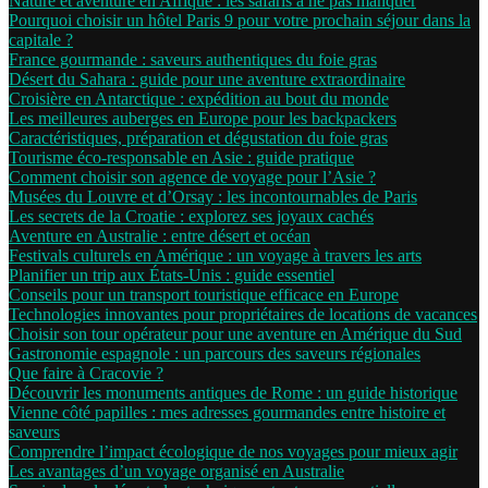
Nature et aventure en Afrique : les safaris à ne pas manquer
Pourquoi choisir un hôtel Paris 9 pour votre prochain séjour dans la
capitale ?
France gourmande : saveurs authentiques du foie gras
Désert du Sahara : guide pour une aventure extraordinaire
Croisière en Antarctique : expédition au bout du monde
Les meilleures auberges en Europe pour les backpackers
Caractéristiques, préparation et dégustation du foie gras
Tourisme éco-responsable en Asie : guide pratique
Comment choisir son agence de voyage pour l’Asie ?
Musées du Louvre et d’Orsay : les incontournables de Paris
Les secrets de la Croatie : explorez ses joyaux cachés
Aventure en Australie : entre désert et océan
Festivals culturels en Amérique : un voyage à travers les arts
Planifier un trip aux États-Unis : guide essentiel
Conseils pour un transport touristique efficace en Europe
Technologies innovantes pour propriétaires de locations de vacances
Choisir son tour opérateur pour une aventure en Amérique du Sud
Gastronomie espagnole : un parcours des saveurs régionales
Que faire à Cracovie ?
Découvrir les monuments antiques de Rome : un guide historique
Vienne côté papilles : mes adresses gourmandes entre histoire et
saveurs
Comprendre l’impact écologique de nos voyages pour mieux agir
Les avantages d’un voyage organisé en Australie