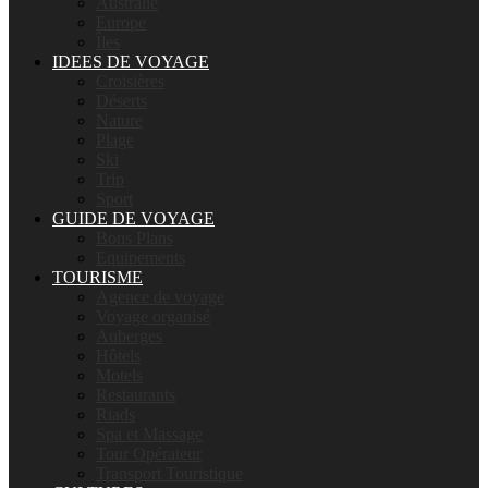
Australie
Europe
Îles
IDEES DE VOYAGE
Croisières
Déserts
Nature
Plage
Ski
Trip
Sport
GUIDE DE VOYAGE
Bons Plans
Equipements
TOURISME
Agence de voyage
Voyage organisé
Auberges
Hôtels
Motels
Restaurants
Riads
Spa et Massage
Tour Opérateur
Transport Touristique