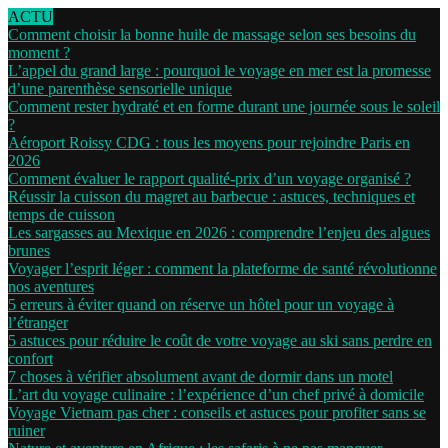
ACTU
Comment choisir la bonne huile de massage selon ses besoins du
moment ?
L’appel du grand large : pourquoi le voyage en mer est la promesse
d’une parenthèse sensorielle unique
Comment rester hydraté et en forme durant une journée sous le soleil
?
Aéroport Roissy CDG : tous les moyens pour rejoindre Paris en
2026
Comment évaluer le rapport qualité-prix d’un voyage organisé ?
Réussir la cuisson du magret au barbecue : astuces, techniques et
temps de cuisson
Les sargasses au Mexique en 2026 : comprendre l’enjeu des algues
brunes
Voyager l’esprit léger : comment la plateforme de santé révolutionne
nos aventures
5 erreurs à éviter quand on réserve un hôtel pour un voyage à
l’étranger
5 astuces pour réduire le coût de votre voyage au ski sans perdre en
confort
7 choses à vérifier absolument avant de dormir dans un motel
L’art du voyage culinaire : l’expérience d’un chef privé à domicile
Voyage Vietnam pas cher : conseils et astuces pour profiter sans se
ruiner