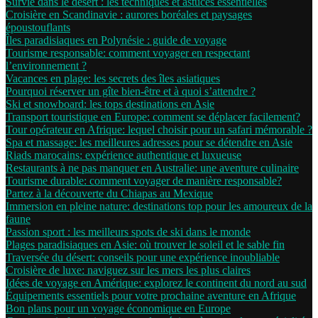
Survie dans le désert : les techniques et astuces essentielles
Croisière en Scandinavie : aurores boréales et paysages
époustouflants
Îles paradisiaques en Polynésie : guide de voyage
Tourisme responsable: comment voyager en respectant
l’environnement ?
Vacances en plage: les secrets des îles asiatiques
Pourquoi réserver un gîte bien-être et à quoi s’attendre ?
Ski et snowboard: les tops destinations en Asie
Transport touristique en Europe: comment se déplacer facilement?
Tour opérateur en Afrique: lequel choisir pour un safari mémorable ?
Spa et massage: les meilleures adresses pour se détendre en Asie
Riads marocains: expérience authentique et luxueuse
Restaurants à ne pas manquer en Australie: une aventure culinaire
Tourisme durable: comment voyager de manière responsable?
Partez à la découverte du Chiapas au Mexique
Immersion en pleine nature: destinations top pour les amoureux de la
faune
Passion sport : les meilleurs spots de ski dans le monde
Plages paradisiaques en Asie: où trouver le soleil et le sable fin
Traversée du désert: conseils pour une expérience inoubliable
Croisière de luxe: naviguez sur les mers les plus claires
Idées de voyage en Amérique: explorez le continent du nord au sud
Équipements essentiels pour votre prochaine aventure en Afrique
Bon plans pour un voyage économique en Europe