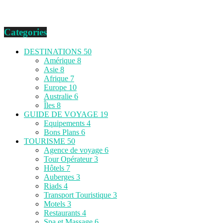
Categories
DESTINATIONS
50
Amérique
8
Asie
8
Afrique
7
Europe
10
Australie
6
Îles
8
GUIDE DE VOYAGE
19
Equipements
4
Bons Plans
6
TOURISME
50
Agence de voyage
6
Tour Opérateur
3
Hôtels
7
Auberges
3
Riads
4
Transport Touristique
3
Motels
3
Restaurants
4
Spa et Massage
6