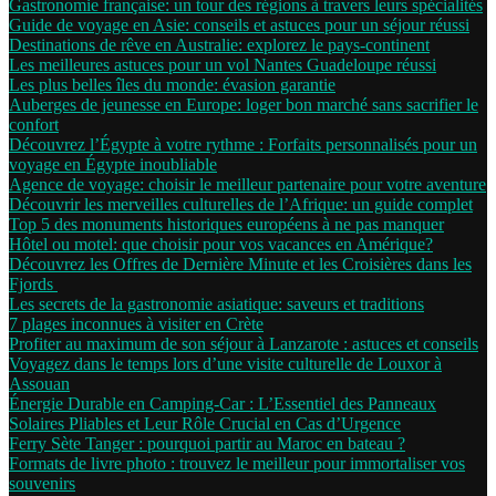
Gastronomie française: un tour des régions à travers leurs spécialités
Guide de voyage en Asie: conseils et astuces pour un séjour réussi
Destinations de rêve en Australie: explorez le pays-continent
Les meilleures astuces pour un vol Nantes Guadeloupe réussi
Les plus belles îles du monde: évasion garantie
Auberges de jeunesse en Europe: loger bon marché sans sacrifier le
confort
Découvrez l’Égypte à votre rythme : Forfaits personnalisés pour un
voyage en Égypte inoubliable
Agence de voyage: choisir le meilleur partenaire pour votre aventure
Découvrir les merveilles culturelles de l’Afrique: un guide complet
Top 5 des monuments historiques européens à ne pas manquer
Hôtel ou motel: que choisir pour vos vacances en Amérique?
Découvrez les Offres de Dernière Minute et les Croisières dans les
Fjords
Les secrets de la gastronomie asiatique: saveurs et traditions
7 plages inconnues à visiter en Crète
Profiter au maximum de son séjour à Lanzarote : astuces et conseils
Voyagez dans le temps lors d’une visite culturelle de Louxor à
Assouan
Énergie Durable en Camping-Car : L’Essentiel des Panneaux
Solaires Pliables et Leur Rôle Crucial en Cas d’Urgence
Ferry Sète Tanger : pourquoi partir au Maroc en bateau ?
Formats de livre photo : trouvez le meilleur pour immortaliser vos
souvenirs