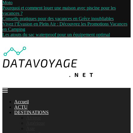
Moto
Pourquoi et comment louer une maison avec piscine pour les
vacances ?
Conseils pratiques pour des vacances en Grèce inoubliables
Vivez l’Évasion en Plein Air : Découvrez les Promotions Vacances
en Camping
Les atouts du sac waterproof pour un équipement optimal
Accueil
ACTU
DESTINATIONS
Afrique
Amérique
Asie