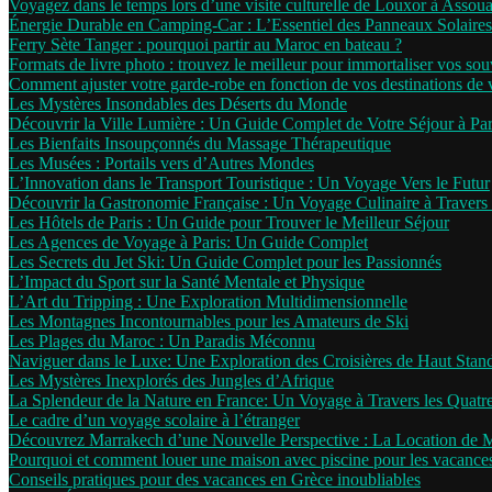
Voyagez dans le temps lors d’une visite culturelle de Louxor à Assou
Énergie Durable en Camping-Car : L’Essentiel des Panneaux Solaires
Ferry Sète Tanger : pourquoi partir au Maroc en bateau ?
Formats de livre photo : trouvez le meilleur pour immortaliser vos sou
Comment ajuster votre garde-robe en fonction de vos destinations de
Les Mystères Insondables des Déserts du Monde
Découvrir la Ville Lumière : Un Guide Complet de Votre Séjour à Par
Les Bienfaits Insoupçonnés du Massage Thérapeutique
Les Musées : Portails vers d’Autres Mondes
L’Innovation dans le Transport Touristique : Un Voyage Vers le Futur
Découvrir la Gastronomie Française : Un Voyage Culinaire à Travers 
Les Hôtels de Paris : Un Guide pour Trouver le Meilleur Séjour
Les Agences de Voyage à Paris: Un Guide Complet
Les Secrets du Jet Ski: Un Guide Complet pour les Passionnés
L’Impact du Sport sur la Santé Mentale et Physique
L’Art du Tripping : Une Exploration Multidimensionnelle
Les Montagnes Incontournables pour les Amateurs de Ski
Les Plages du Maroc : Un Paradis Méconnu
Naviguer dans le Luxe: Une Exploration des Croisières de Haut Stan
Les Mystères Inexplorés des Jungles d’Afrique
La Splendeur de la Nature en France: Un Voyage à Travers les Quatr
Le cadre d’un voyage scolaire à l’étranger
Découvrez Marrakech d’une Nouvelle Perspective : La Location de 
Pourquoi et comment louer une maison avec piscine pour les vacance
Conseils pratiques pour des vacances en Grèce inoubliables