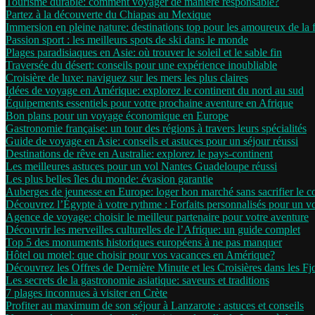
Tourisme durable: comment voyager de manière responsable?
Partez à la découverte du Chiapas au Mexique
Immersion en pleine nature: destinations top pour les amoureux de la 
Passion sport : les meilleurs spots de ski dans le monde
Plages paradisiaques en Asie: où trouver le soleil et le sable fin
Traversée du désert: conseils pour une expérience inoubliable
Croisière de luxe: naviguez sur les mers les plus claires
Idées de voyage en Amérique: explorez le continent du nord au sud
Équipements essentiels pour votre prochaine aventure en Afrique
Bon plans pour un voyage économique en Europe
Gastronomie française: un tour des régions à travers leurs spécialités
Guide de voyage en Asie: conseils et astuces pour un séjour réussi
Destinations de rêve en Australie: explorez le pays-continent
Les meilleures astuces pour un vol Nantes Guadeloupe réussi
Les plus belles îles du monde: évasion garantie
Auberges de jeunesse en Europe: loger bon marché sans sacrifier le c
Découvrez l’Égypte à votre rythme : Forfaits personnalisés pour un 
Agence de voyage: choisir le meilleur partenaire pour votre aventure
Découvrir les merveilles culturelles de l’Afrique: un guide complet
Top 5 des monuments historiques européens à ne pas manquer
Hôtel ou motel: que choisir pour vos vacances en Amérique?
Découvrez les Offres de Dernière Minute et les Croisières dans les F
Les secrets de la gastronomie asiatique: saveurs et traditions
7 plages inconnues à visiter en Crète
Profiter au maximum de son séjour à Lanzarote : astuces et conseils