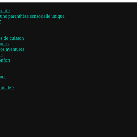
ment ?
’une parenthèse sensorielle unique
?
ps de cuisson
runes
nos aventures
er
onfort
iner
pitale ?