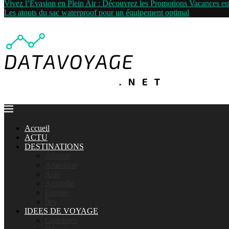
Vivez l’Évasion en Plein Air : Découvrez les Promotions Vacances 
Les atouts du sac waterproof pour un équipement optimal
Accueil
ACTU
DESTINATIONS
Afrique
Amérique
Asie
Australie
Europe
Îles
IDEES DE VOYAGE
Croisières