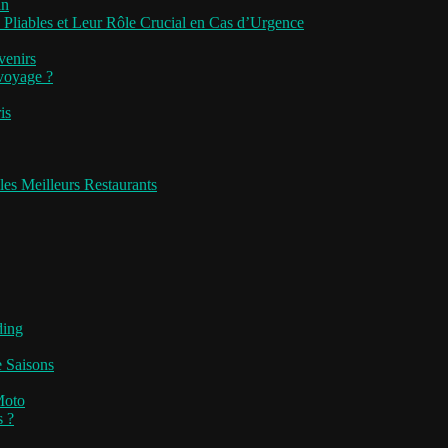
an
 Pliables et Leur Rôle Crucial en Cas d’Urgence
venirs
 voyage ?
is
les Meilleurs Restaurants
ding
e Saisons
Moto
s ?