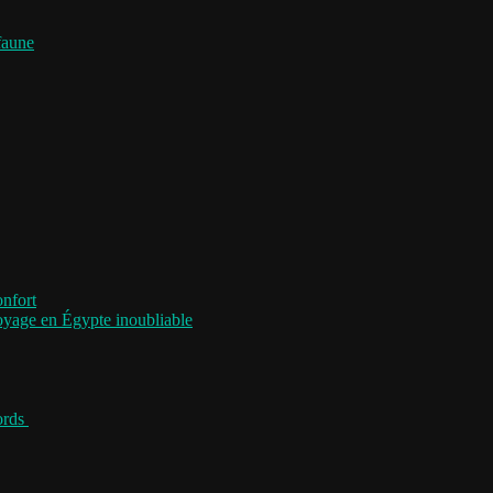
faune
onfort
voyage en Égypte inoubliable
jords