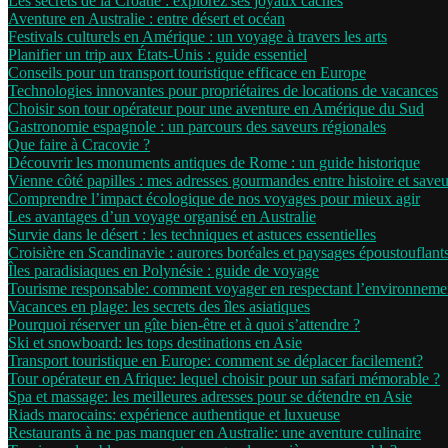
Les secrets de la Croatie : explorez ses joyaux cachés
Aventure en Australie : entre désert et océan
Festivals culturels en Amérique : un voyage à travers les arts
Planifier un trip aux États-Unis : guide essentiel
Conseils pour un transport touristique efficace en Europe
Technologies innovantes pour propriétaires de locations de vacances
Choisir son tour opérateur pour une aventure en Amérique du Sud
Gastronomie espagnole : un parcours des saveurs régionales
Que faire à Cracovie ?
Découvrir les monuments antiques de Rome : un guide historique
Vienne côté papilles : mes adresses gourmandes entre histoire et saveu
Comprendre l’impact écologique de nos voyages pour mieux agir
Les avantages d’un voyage organisé en Australie
Survie dans le désert : les techniques et astuces essentielles
Croisière en Scandinavie : aurores boréales et paysages époustouflant
Îles paradisiaques en Polynésie : guide de voyage
Tourisme responsable: comment voyager en respectant l’environneme
Vacances en plage: les secrets des îles asiatiques
Pourquoi réserver un gîte bien-être et à quoi s’attendre ?
Ski et snowboard: les tops destinations en Asie
Transport touristique en Europe: comment se déplacer facilement?
Tour opérateur en Afrique: lequel choisir pour un safari mémorable ?
Spa et massage: les meilleures adresses pour se détendre en Asie
Riads marocains: expérience authentique et luxueuse
Restaurants à ne pas manquer en Australie: une aventure culinaire