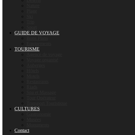
Déserts
Nature
Plage
Ski
Trip
Sport
GUIDE DE VOYAGE
Bons Plans
Equipements
TOURISME
Agence de voyage
Voyage organisé
Auberges
Hôtels
Motels
Restaurants
Riads
Spa et Massage
Tour Opérateur
Transport Touristique
CULTURES
Gastronomie
Musées
Monuments
Contact