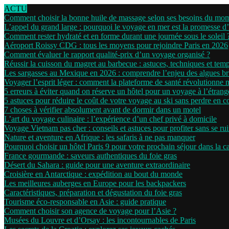
ACTU
Comment choisir la bonne huile de massage selon ses besoins du mo
L’appel du grand large : pourquoi le voyage en mer est la promesse d
Comment rester hydraté et en forme durant une journée sous le soleil 
Aéroport Roissy CDG : tous les moyens pour rejoindre Paris en 2026
Comment évaluer le rapport qualité-prix d’un voyage organisé ?
Réussir la cuisson du magret au barbecue : astuces, techniques et tem
Les sargasses au Mexique en 2026 : comprendre l’enjeu des algues b
Voyager l’esprit léger : comment la plateforme de santé révolutionne 
5 erreurs à éviter quand on réserve un hôtel pour un voyage à l’étrang
5 astuces pour réduire le coût de votre voyage au ski sans perdre en c
7 choses à vérifier absolument avant de dormir dans un motel
L’art du voyage culinaire : l’expérience d’un chef privé à domicile
Voyage Vietnam pas cher : conseils et astuces pour profiter sans se ru
Nature et aventure en Afrique : les safaris à ne pas manquer
Pourquoi choisir un hôtel Paris 9 pour votre prochain séjour dans la ca
France gourmande : saveurs authentiques du foie gras
Désert du Sahara : guide pour une aventure extraordinaire
Croisière en Antarctique : expédition au bout du monde
Les meilleures auberges en Europe pour les backpackers
Caractéristiques, préparation et dégustation du foie gras
Tourisme éco-responsable en Asie : guide pratique
Comment choisir son agence de voyage pour l’Asie ?
Musées du Louvre et d’Orsay : les incontournables de Paris