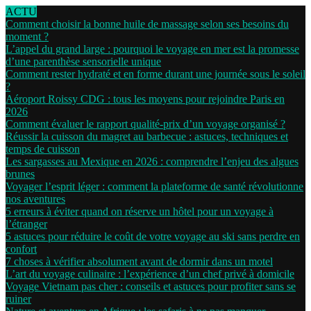
ACTU
Comment choisir la bonne huile de massage selon ses besoins du
moment ?
L’appel du grand large : pourquoi le voyage en mer est la promesse
d’une parenthèse sensorielle unique
Comment rester hydraté et en forme durant une journée sous le soleil
?
Aéroport Roissy CDG : tous les moyens pour rejoindre Paris en
2026
Comment évaluer le rapport qualité-prix d’un voyage organisé ?
Réussir la cuisson du magret au barbecue : astuces, techniques et
temps de cuisson
Les sargasses au Mexique en 2026 : comprendre l’enjeu des algues
brunes
Voyager l’esprit léger : comment la plateforme de santé révolutionne
nos aventures
5 erreurs à éviter quand on réserve un hôtel pour un voyage à
l’étranger
5 astuces pour réduire le coût de votre voyage au ski sans perdre en
confort
7 choses à vérifier absolument avant de dormir dans un motel
L’art du voyage culinaire : l’expérience d’un chef privé à domicile
Voyage Vietnam pas cher : conseils et astuces pour profiter sans se
ruiner