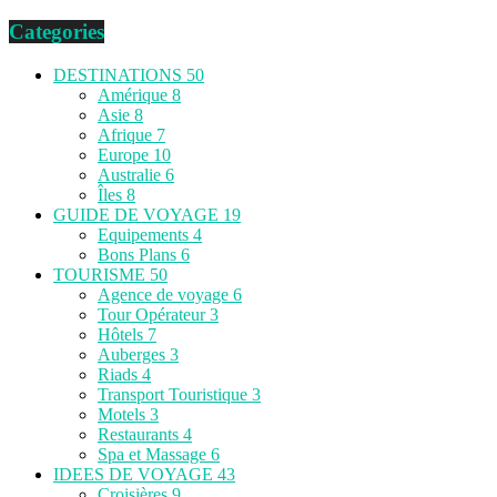
Categories
DESTINATIONS
50
Amérique
8
Asie
8
Afrique
7
Europe
10
Australie
6
Îles
8
GUIDE DE VOYAGE
19
Equipements
4
Bons Plans
6
TOURISME
50
Agence de voyage
6
Tour Opérateur
3
Hôtels
7
Auberges
3
Riads
4
Transport Touristique
3
Motels
3
Restaurants
4
Spa et Massage
6
IDEES DE VOYAGE
43
Croisières
9