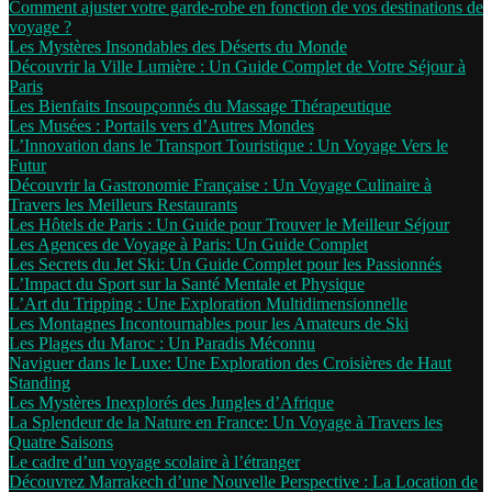
Comment ajuster votre garde-robe en fonction de vos destinations de
voyage ?
Les Mystères Insondables des Déserts du Monde
Découvrir la Ville Lumière : Un Guide Complet de Votre Séjour à
Paris
Les Bienfaits Insoupçonnés du Massage Thérapeutique
Les Musées : Portails vers d’Autres Mondes
L’Innovation dans le Transport Touristique : Un Voyage Vers le
Futur
Découvrir la Gastronomie Française : Un Voyage Culinaire à
Travers les Meilleurs Restaurants
Les Hôtels de Paris : Un Guide pour Trouver le Meilleur Séjour
Les Agences de Voyage à Paris: Un Guide Complet
Les Secrets du Jet Ski: Un Guide Complet pour les Passionnés
L’Impact du Sport sur la Santé Mentale et Physique
L’Art du Tripping : Une Exploration Multidimensionnelle
Les Montagnes Incontournables pour les Amateurs de Ski
Les Plages du Maroc : Un Paradis Méconnu
Naviguer dans le Luxe: Une Exploration des Croisières de Haut
Standing
Les Mystères Inexplorés des Jungles d’Afrique
La Splendeur de la Nature en France: Un Voyage à Travers les
Quatre Saisons
Le cadre d’un voyage scolaire à l’étranger
Découvrez Marrakech d’une Nouvelle Perspective : La Location de