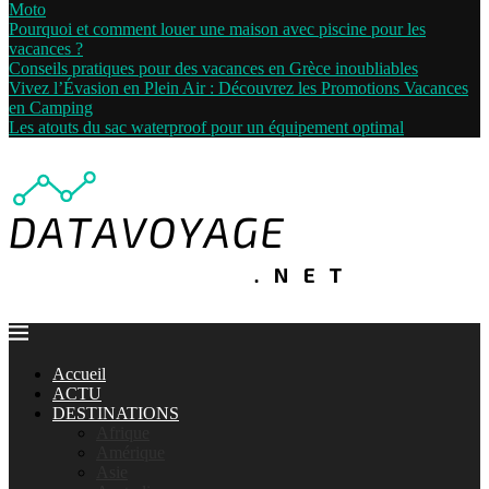
Moto
Pourquoi et comment louer une maison avec piscine pour les
vacances ?
Conseils pratiques pour des vacances en Grèce inoubliables
Vivez l’Évasion en Plein Air : Découvrez les Promotions Vacances
en Camping
Les atouts du sac waterproof pour un équipement optimal
Accueil
ACTU
DESTINATIONS
Afrique
Amérique
Asie