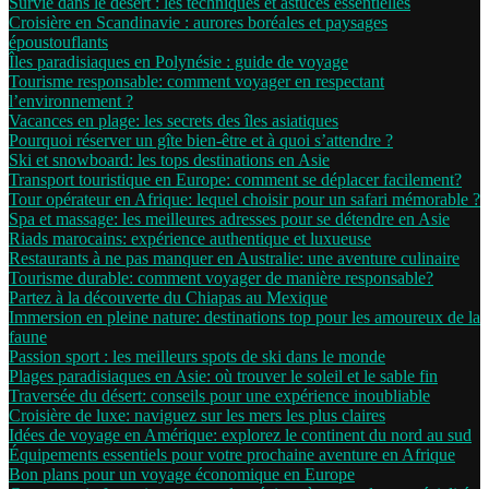
Survie dans le désert : les techniques et astuces essentielles
Croisière en Scandinavie : aurores boréales et paysages
époustouflants
Îles paradisiaques en Polynésie : guide de voyage
Tourisme responsable: comment voyager en respectant
l’environnement ?
Vacances en plage: les secrets des îles asiatiques
Pourquoi réserver un gîte bien-être et à quoi s’attendre ?
Ski et snowboard: les tops destinations en Asie
Transport touristique en Europe: comment se déplacer facilement?
Tour opérateur en Afrique: lequel choisir pour un safari mémorable ?
Spa et massage: les meilleures adresses pour se détendre en Asie
Riads marocains: expérience authentique et luxueuse
Restaurants à ne pas manquer en Australie: une aventure culinaire
Tourisme durable: comment voyager de manière responsable?
Partez à la découverte du Chiapas au Mexique
Immersion en pleine nature: destinations top pour les amoureux de la
faune
Passion sport : les meilleurs spots de ski dans le monde
Plages paradisiaques en Asie: où trouver le soleil et le sable fin
Traversée du désert: conseils pour une expérience inoubliable
Croisière de luxe: naviguez sur les mers les plus claires
Idées de voyage en Amérique: explorez le continent du nord au sud
Équipements essentiels pour votre prochaine aventure en Afrique
Bon plans pour un voyage économique en Europe