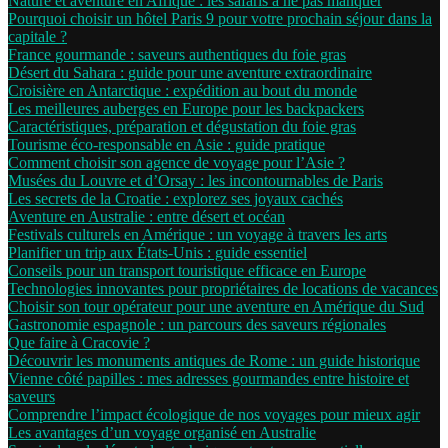
Nature et aventure en Afrique : les safaris à ne pas manquer
Pourquoi choisir un hôtel Paris 9 pour votre prochain séjour dans la
capitale ?
France gourmande : saveurs authentiques du foie gras
Désert du Sahara : guide pour une aventure extraordinaire
Croisière en Antarctique : expédition au bout du monde
Les meilleures auberges en Europe pour les backpackers
Caractéristiques, préparation et dégustation du foie gras
Tourisme éco-responsable en Asie : guide pratique
Comment choisir son agence de voyage pour l’Asie ?
Musées du Louvre et d’Orsay : les incontournables de Paris
Les secrets de la Croatie : explorez ses joyaux cachés
Aventure en Australie : entre désert et océan
Festivals culturels en Amérique : un voyage à travers les arts
Planifier un trip aux États-Unis : guide essentiel
Conseils pour un transport touristique efficace en Europe
Technologies innovantes pour propriétaires de locations de vacances
Choisir son tour opérateur pour une aventure en Amérique du Sud
Gastronomie espagnole : un parcours des saveurs régionales
Que faire à Cracovie ?
Découvrir les monuments antiques de Rome : un guide historique
Vienne côté papilles : mes adresses gourmandes entre histoire et
saveurs
Comprendre l’impact écologique de nos voyages pour mieux agir
Les avantages d’un voyage organisé en Australie