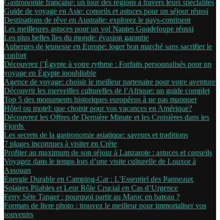
Gastronomie française: un tour des régions à travers leurs spécialités
Guide de voyage en Asie: conseils et astuces pour un séjour réussi
Destinations de rêve en Australie: explorez le pays-continent
Les meilleures astuces pour un vol Nantes Guadeloupe réussi
Les plus belles îles du monde: évasion garantie
Auberges de jeunesse en Europe: loger bon marché sans sacrifier le
confort
Découvrez l’Égypte à votre rythme : Forfaits personnalisés pour un
voyage en Égypte inoubliable
Agence de voyage: choisir le meilleur partenaire pour votre aventure
Découvrir les merveilles culturelles de l’Afrique: un guide complet
Top 5 des monuments historiques européens à ne pas manquer
Hôtel ou motel: que choisir pour vos vacances en Amérique?
Découvrez les Offres de Dernière Minute et les Croisières dans les
Fjords
Les secrets de la gastronomie asiatique: saveurs et traditions
7 plages inconnues à visiter en Crète
Profiter au maximum de son séjour à Lanzarote : astuces et conseils
Voyagez dans le temps lors d’une visite culturelle de Louxor à
Assouan
Énergie Durable en Camping-Car : L’Essentiel des Panneaux
Solaires Pliables et Leur Rôle Crucial en Cas d’Urgence
Ferry Sète Tanger : pourquoi partir au Maroc en bateau ?
Formats de livre photo : trouvez le meilleur pour immortaliser vos
souvenirs