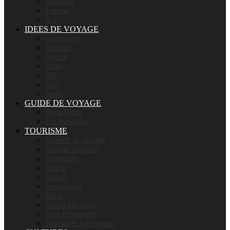
Australie
Europe
Îles
IDEES DE VOYAGE
Croisières
Déserts
Nature
Plage
Ski
Trip
Sport
GUIDE DE VOYAGE
Bons Plans
Equipements
TOURISME
Agence de voyage
Voyage organisé
Auberges
Hôtels
Motels
Restaurants
Riads
Spa et Massage
Tour Opérateur
Transport Touristique