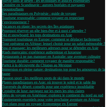
Survie dans le désert : les techniques et astuces essentielles
Croisière en Scandinavie : aurores boréales et paysages
époustouflants
Îles paradisiaques en Polynésie : guide de voyage
Tourisme responsable: comment voyager en respectant
l’environnement ?
Vacances en plage: les secrets des îles asiatiques
Pourquoi réserver un gîte bien-être et à quoi s’attendre ?
Ski et snowboard: les tops destinations en Asie
Transport touristique en Europe: comment se déplacer facilement?
Tour opérateur en Afrique: lequel choisir pour un safari mémorable ?
Spa et massage: les meilleures adresses pour se détendre en Asie
Riads marocains: expérience authentique et luxueuse
Restaurants à ne pas manquer en Australie: une aventure culinaire
Tourisme durable: comment voyager de manière responsable?
Partez à la découverte du Chiapas au Mexique
Immersion en pleine nature: destinations top pour les amoureux de la
faune
Passion sport : les meilleurs spots de ski dans le monde
Plages paradisiaques en Asie: où trouver le soleil et le sable fin
Traversée du désert: conseils pour une expérience inoubliable
Croisière de luxe: naviguez sur les mers les plus claires
Idées de voyage en Amérique: explorez le continent du nord au sud
Équipements essentiels pour votre prochaine aventure en Afrique
Bon plans pour un voyage économique en Europe