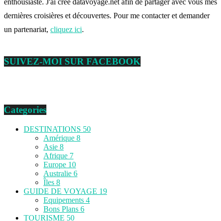
enthousiaste. J'ai créé datavoyage.net afin de partager avec vous mes
dernières croisières et découvertes. Pour me contacter et demander
un partenariat,
cliquez ici
.
SUIVEZ-MOI SUR FACEBOOK
Categories
DESTINATIONS
50
Amérique
8
Asie
8
Afrique
7
Europe
10
Australie
6
Îles
8
GUIDE DE VOYAGE
19
Equipements
4
Bons Plans
6
TOURISME
50