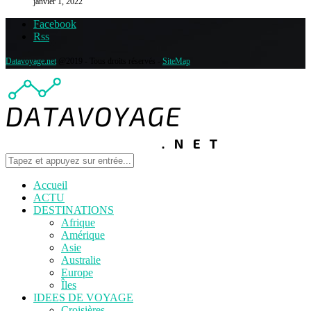
janvier 1, 2022
Facebook
Rss
Datavoyage.net
@2019 - Tous droits réservés -
SiteMap
Accueil
ACTU
DESTINATIONS
Afrique
Amérique
Asie
Australie
Europe
Îles
IDEES DE VOYAGE
Croisières