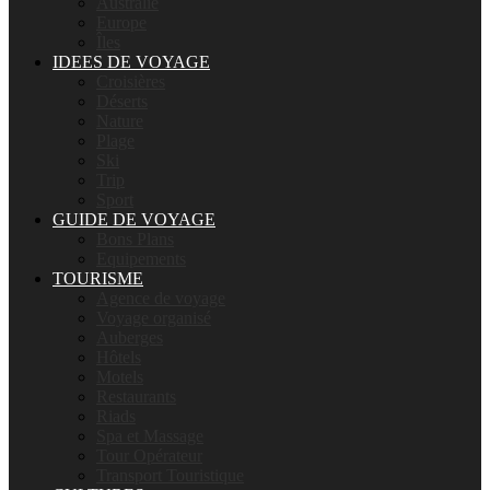
Australie
Europe
Îles
IDEES DE VOYAGE
Croisières
Déserts
Nature
Plage
Ski
Trip
Sport
GUIDE DE VOYAGE
Bons Plans
Equipements
TOURISME
Agence de voyage
Voyage organisé
Auberges
Hôtels
Motels
Restaurants
Riads
Spa et Massage
Tour Opérateur
Transport Touristique