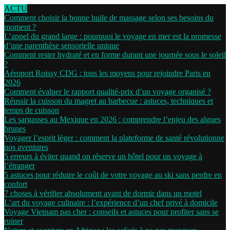
ACTU
Comment choisir la bonne huile de massage selon ses besoins du
moment ?
L’appel du grand large : pourquoi le voyage en mer est la promesse
d’une parenthèse sensorielle unique
Comment rester hydraté et en forme durant une journée sous le soleil
?
Aéroport Roissy CDG : tous les moyens pour rejoindre Paris en
2026
Comment évaluer le rapport qualité-prix d’un voyage organisé ?
Réussir la cuisson du magret au barbecue : astuces, techniques et
temps de cuisson
Les sargasses au Mexique en 2026 : comprendre l’enjeu des algues
brunes
Voyager l’esprit léger : comment la plateforme de santé révolutionne
nos aventures
5 erreurs à éviter quand on réserve un hôtel pour un voyage à
l’étranger
5 astuces pour réduire le coût de votre voyage au ski sans perdre en
confort
7 choses à vérifier absolument avant de dormir dans un motel
L’art du voyage culinaire : l’expérience d’un chef privé à domicile
Voyage Vietnam pas cher : conseils et astuces pour profiter sans se
ruiner