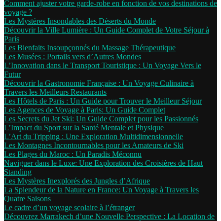
Comment ajuster votre garde-robe en fonction de vos destinations de
voyage ?
Les Mystères Insondables des Déserts du Monde
Découvrir la Ville Lumière : Un Guide Complet de Votre Séjour à
Paris
Les Bienfaits Insoupçonnés du Massage Thérapeutique
Les Musées : Portails vers d’Autres Mondes
L’Innovation dans le Transport Touristique : Un Voyage Vers le
Futur
Découvrir la Gastronomie Française : Un Voyage Culinaire à
Travers les Meilleurs Restaurants
Les Hôtels de Paris : Un Guide pour Trouver le Meilleur Séjour
Les Agences de Voyage à Paris: Un Guide Complet
Les Secrets du Jet Ski: Un Guide Complet pour les Passionnés
L’Impact du Sport sur la Santé Mentale et Physique
L’Art du Tripping : Une Exploration Multidimensionnelle
Les Montagnes Incontournables pour les Amateurs de Ski
Les Plages du Maroc : Un Paradis Méconnu
Naviguer dans le Luxe: Une Exploration des Croisières de Haut
Standing
Les Mystères Inexplorés des Jungles d’Afrique
La Splendeur de la Nature en France: Un Voyage à Travers les
Quatre Saisons
Le cadre d’un voyage scolaire à l’étranger
Découvrez Marrakech d’une Nouvelle Perspective : La Location de