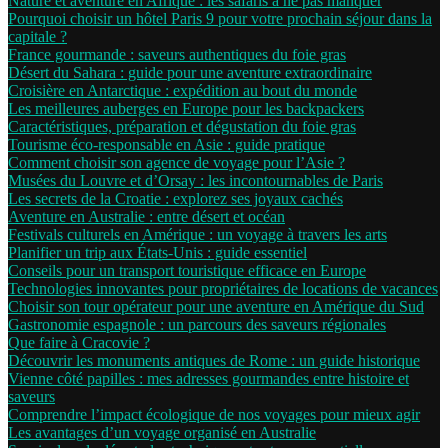
Nature et aventure en Afrique : les safaris à ne pas manquer
Pourquoi choisir un hôtel Paris 9 pour votre prochain séjour dans la
capitale ?
France gourmande : saveurs authentiques du foie gras
Désert du Sahara : guide pour une aventure extraordinaire
Croisière en Antarctique : expédition au bout du monde
Les meilleures auberges en Europe pour les backpackers
Caractéristiques, préparation et dégustation du foie gras
Tourisme éco-responsable en Asie : guide pratique
Comment choisir son agence de voyage pour l’Asie ?
Musées du Louvre et d’Orsay : les incontournables de Paris
Les secrets de la Croatie : explorez ses joyaux cachés
Aventure en Australie : entre désert et océan
Festivals culturels en Amérique : un voyage à travers les arts
Planifier un trip aux États-Unis : guide essentiel
Conseils pour un transport touristique efficace en Europe
Technologies innovantes pour propriétaires de locations de vacances
Choisir son tour opérateur pour une aventure en Amérique du Sud
Gastronomie espagnole : un parcours des saveurs régionales
Que faire à Cracovie ?
Découvrir les monuments antiques de Rome : un guide historique
Vienne côté papilles : mes adresses gourmandes entre histoire et
saveurs
Comprendre l’impact écologique de nos voyages pour mieux agir
Les avantages d’un voyage organisé en Australie