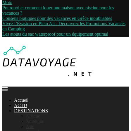
Moto
Pourquoi et comment louer une maison avec piscine pour les
vacances ?
Conseils pratiques pour des vacances en Grèce inoubliables
Vivez l’Évasion en Plein Air : Découvrez les Promotions Vacances
en Camping
Les atouts du sac waterproof pour un équipement optimal
Accueil
ACTU
DESTINATIONS
Afrique
Amérique
Asie