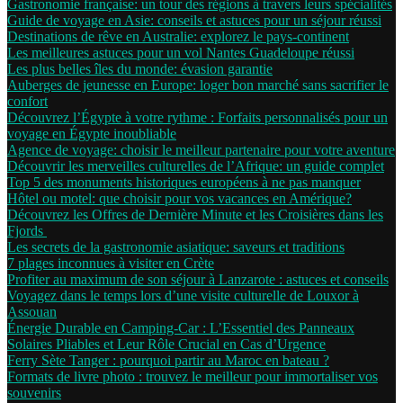
Gastronomie française: un tour des régions à travers leurs spécialités
Guide de voyage en Asie: conseils et astuces pour un séjour réussi
Destinations de rêve en Australie: explorez le pays-continent
Les meilleures astuces pour un vol Nantes Guadeloupe réussi
Les plus belles îles du monde: évasion garantie
Auberges de jeunesse en Europe: loger bon marché sans sacrifier le
confort
Découvrez l’Égypte à votre rythme : Forfaits personnalisés pour un
voyage en Égypte inoubliable
Agence de voyage: choisir le meilleur partenaire pour votre aventure
Découvrir les merveilles culturelles de l’Afrique: un guide complet
Top 5 des monuments historiques européens à ne pas manquer
Hôtel ou motel: que choisir pour vos vacances en Amérique?
Découvrez les Offres de Dernière Minute et les Croisières dans les
Fjords
Les secrets de la gastronomie asiatique: saveurs et traditions
7 plages inconnues à visiter en Crète
Profiter au maximum de son séjour à Lanzarote : astuces et conseils
Voyagez dans le temps lors d’une visite culturelle de Louxor à
Assouan
Énergie Durable en Camping-Car : L’Essentiel des Panneaux
Solaires Pliables et Leur Rôle Crucial en Cas d’Urgence
Ferry Sète Tanger : pourquoi partir au Maroc en bateau ?
Formats de livre photo : trouvez le meilleur pour immortaliser vos
souvenirs