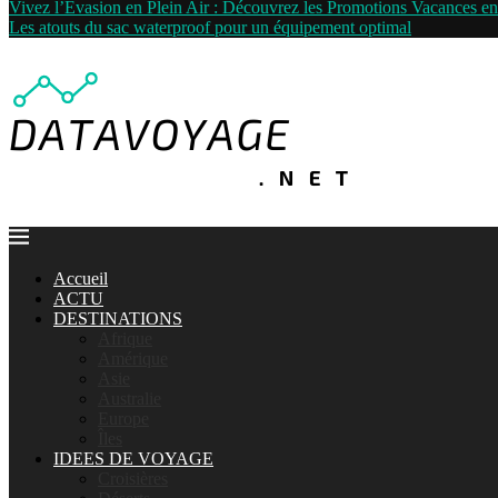
Vivez l’Évasion en Plein Air : Découvrez les Promotions Vacances 
Les atouts du sac waterproof pour un équipement optimal
Accueil
ACTU
DESTINATIONS
Afrique
Amérique
Asie
Australie
Europe
Îles
IDEES DE VOYAGE
Croisières