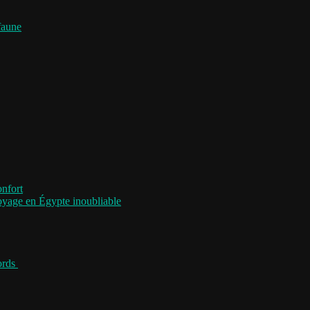
faune
onfort
voyage en Égypte inoubliable
jords