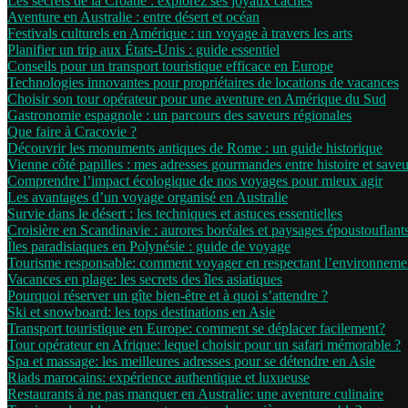
Les secrets de la Croatie : explorez ses joyaux cachés
Aventure en Australie : entre désert et océan
Festivals culturels en Amérique : un voyage à travers les arts
Planifier un trip aux États-Unis : guide essentiel
Conseils pour un transport touristique efficace en Europe
Technologies innovantes pour propriétaires de locations de vacances
Choisir son tour opérateur pour une aventure en Amérique du Sud
Gastronomie espagnole : un parcours des saveurs régionales
Que faire à Cracovie ?
Découvrir les monuments antiques de Rome : un guide historique
Vienne côté papilles : mes adresses gourmandes entre histoire et saveu
Comprendre l’impact écologique de nos voyages pour mieux agir
Les avantages d’un voyage organisé en Australie
Survie dans le désert : les techniques et astuces essentielles
Croisière en Scandinavie : aurores boréales et paysages époustouflant
Îles paradisiaques en Polynésie : guide de voyage
Tourisme responsable: comment voyager en respectant l’environneme
Vacances en plage: les secrets des îles asiatiques
Pourquoi réserver un gîte bien-être et à quoi s’attendre ?
Ski et snowboard: les tops destinations en Asie
Transport touristique en Europe: comment se déplacer facilement?
Tour opérateur en Afrique: lequel choisir pour un safari mémorable ?
Spa et massage: les meilleures adresses pour se détendre en Asie
Riads marocains: expérience authentique et luxueuse
Restaurants à ne pas manquer en Australie: une aventure culinaire