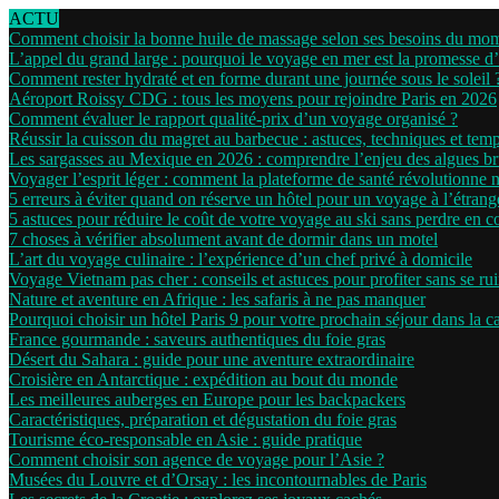
ACTU
Comment choisir la bonne huile de massage selon ses besoins du mo
L’appel du grand large : pourquoi le voyage en mer est la promesse d
Comment rester hydraté et en forme durant une journée sous le soleil 
Aéroport Roissy CDG : tous les moyens pour rejoindre Paris en 2026
Comment évaluer le rapport qualité-prix d’un voyage organisé ?
Réussir la cuisson du magret au barbecue : astuces, techniques et tem
Les sargasses au Mexique en 2026 : comprendre l’enjeu des algues b
Voyager l’esprit léger : comment la plateforme de santé révolutionne 
5 erreurs à éviter quand on réserve un hôtel pour un voyage à l’étrang
5 astuces pour réduire le coût de votre voyage au ski sans perdre en c
7 choses à vérifier absolument avant de dormir dans un motel
L’art du voyage culinaire : l’expérience d’un chef privé à domicile
Voyage Vietnam pas cher : conseils et astuces pour profiter sans se ru
Nature et aventure en Afrique : les safaris à ne pas manquer
Pourquoi choisir un hôtel Paris 9 pour votre prochain séjour dans la ca
France gourmande : saveurs authentiques du foie gras
Désert du Sahara : guide pour une aventure extraordinaire
Croisière en Antarctique : expédition au bout du monde
Les meilleures auberges en Europe pour les backpackers
Caractéristiques, préparation et dégustation du foie gras
Tourisme éco-responsable en Asie : guide pratique
Comment choisir son agence de voyage pour l’Asie ?
Musées du Louvre et d’Orsay : les incontournables de Paris