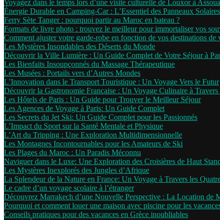
Voyagez dans le temps lors d’une visite culturelle de Louxor à Assou
Énergie Durable en Camping-Car : L’Essentiel des Panneaux Solaires
Ferry Sète Tanger : pourquoi partir au Maroc en bateau ?
Formats de livre photo : trouvez le meilleur pour immortaliser vos sou
Comment ajuster votre garde-robe en fonction de vos destinations de
Les Mystères Insondables des Déserts du Monde
Découvrir la Ville Lumière : Un Guide Complet de Votre Séjour à Par
Les Bienfaits Insoupçonnés du Massage Thérapeutique
Les Musées : Portails vers d’Autres Mondes
L’Innovation dans le Transport Touristique : Un Voyage Vers le Futur
Découvrir la Gastronomie Française : Un Voyage Culinaire à Travers 
Les Hôtels de Paris : Un Guide pour Trouver le Meilleur Séjour
Les Agences de Voyage à Paris: Un Guide Complet
Les Secrets du Jet Ski: Un Guide Complet pour les Passionnés
L’Impact du Sport sur la Santé Mentale et Physique
L’Art du Tripping : Une Exploration Multidimensionnelle
Les Montagnes Incontournables pour les Amateurs de Ski
Les Plages du Maroc : Un Paradis Méconnu
Naviguer dans le Luxe: Une Exploration des Croisières de Haut Stan
Les Mystères Inexplorés des Jungles d’Afrique
La Splendeur de la Nature en France: Un Voyage à Travers les Quatr
Le cadre d’un voyage scolaire à l’étranger
Découvrez Marrakech d’une Nouvelle Perspective : La Location de 
Pourquoi et comment louer une maison avec piscine pour les vacance
Conseils pratiques pour des vacances en Grèce inoubliables