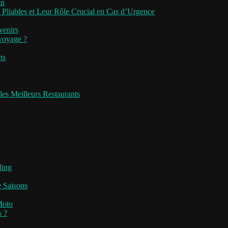
an
 Pliables et Leur Rôle Crucial en Cas d’Urgence
venirs
 voyage ?
is
les Meilleurs Restaurants
ding
e Saisons
Moto
s ?