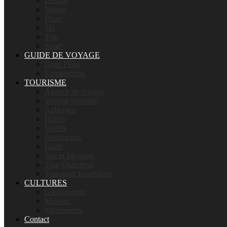
Déserts
Nature
Plage
Ski
Trip
Sport
GUIDE DE VOYAGE
Bons Plans
Equipements
TOURISME
Agence de voyage
Voyage organisé
Auberges
Hôtels
Motels
Restaurants
Riads
Spa et Massage
Tour Opérateur
Transport Touristique
CULTURES
Gastronomie
Musées
Monuments
Contact