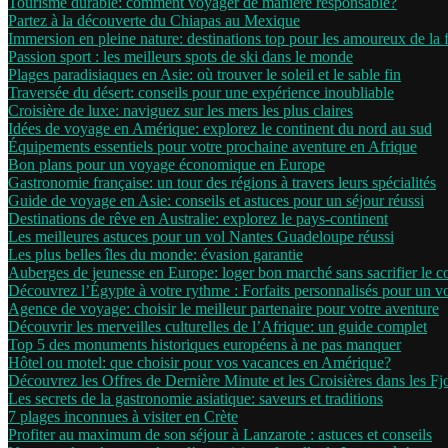
Tourisme durable: comment voyager de manière responsable?
Partez à la découverte du Chiapas au Mexique
Immersion en pleine nature: destinations top pour les amoureux de la 
Passion sport : les meilleurs spots de ski dans le monde
Plages paradisiaques en Asie: où trouver le soleil et le sable fin
Traversée du désert: conseils pour une expérience inoubliable
Croisière de luxe: naviguez sur les mers les plus claires
Idées de voyage en Amérique: explorez le continent du nord au sud
Équipements essentiels pour votre prochaine aventure en Afrique
Bon plans pour un voyage économique en Europe
Gastronomie française: un tour des régions à travers leurs spécialités
Guide de voyage en Asie: conseils et astuces pour un séjour réussi
Destinations de rêve en Australie: explorez le pays-continent
Les meilleures astuces pour un vol Nantes Guadeloupe réussi
Les plus belles îles du monde: évasion garantie
Auberges de jeunesse en Europe: loger bon marché sans sacrifier le c
Découvrez l’Égypte à votre rythme : Forfaits personnalisés pour un 
Agence de voyage: choisir le meilleur partenaire pour votre aventure
Découvrir les merveilles culturelles de l’Afrique: un guide complet
Top 5 des monuments historiques européens à ne pas manquer
Hôtel ou motel: que choisir pour vos vacances en Amérique?
Découvrez les Offres de Dernière Minute et les Croisières dans les F
Les secrets de la gastronomie asiatique: saveurs et traditions
7 plages inconnues à visiter en Crète
Profiter au maximum de son séjour à Lanzarote : astuces et conseils