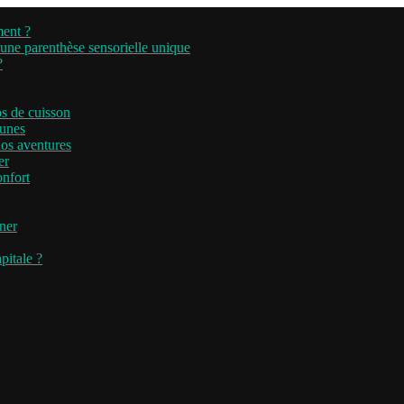
ment ?
’une parenthèse sensorielle unique
?
ps de cuisson
runes
nos aventures
er
onfort
iner
pitale ?