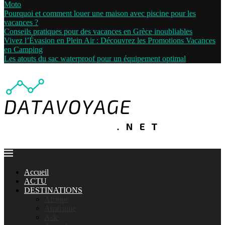
Moto
Pourquoi et comment louer une maison avec piscine pour les
vacances ?
Conseils pratiques pour des vacances en Grèce inoubliables
Vivez l’Évasion en Plein Air : Découvrez les Promotions Vacances
en Camping
Les atouts du sac waterproof pour un équipement optimal
Accueil
ACTU
DESTINATIONS
Afrique
Amérique
Asie