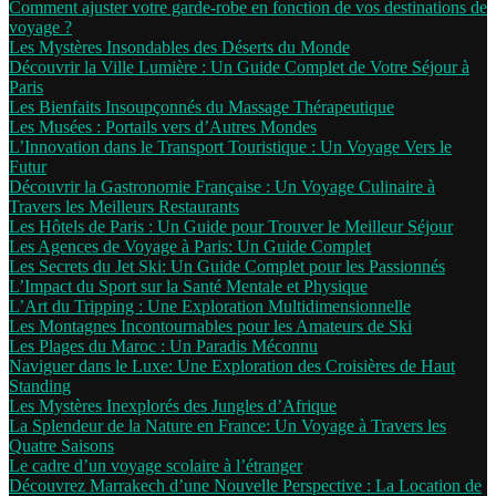
Comment ajuster votre garde-robe en fonction de vos destinations de
voyage ?
Les Mystères Insondables des Déserts du Monde
Découvrir la Ville Lumière : Un Guide Complet de Votre Séjour à
Paris
Les Bienfaits Insoupçonnés du Massage Thérapeutique
Les Musées : Portails vers d’Autres Mondes
L’Innovation dans le Transport Touristique : Un Voyage Vers le
Futur
Découvrir la Gastronomie Française : Un Voyage Culinaire à
Travers les Meilleurs Restaurants
Les Hôtels de Paris : Un Guide pour Trouver le Meilleur Séjour
Les Agences de Voyage à Paris: Un Guide Complet
Les Secrets du Jet Ski: Un Guide Complet pour les Passionnés
L’Impact du Sport sur la Santé Mentale et Physique
L’Art du Tripping : Une Exploration Multidimensionnelle
Les Montagnes Incontournables pour les Amateurs de Ski
Les Plages du Maroc : Un Paradis Méconnu
Naviguer dans le Luxe: Une Exploration des Croisières de Haut
Standing
Les Mystères Inexplorés des Jungles d’Afrique
La Splendeur de la Nature en France: Un Voyage à Travers les
Quatre Saisons
Le cadre d’un voyage scolaire à l’étranger
Découvrez Marrakech d’une Nouvelle Perspective : La Location de