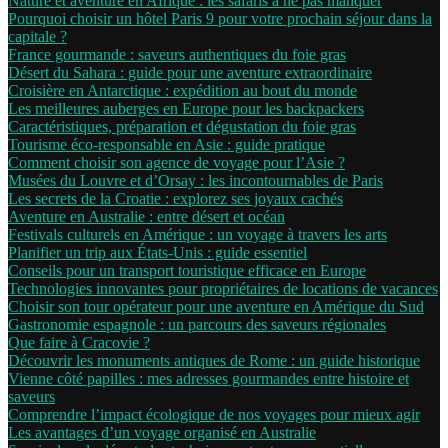
Nature et aventure en Afrique : les safaris à ne pas manquer
Pourquoi choisir un hôtel Paris 9 pour votre prochain séjour dans la
capitale ?
France gourmande : saveurs authentiques du foie gras
Désert du Sahara : guide pour une aventure extraordinaire
Croisière en Antarctique : expédition au bout du monde
Les meilleures auberges en Europe pour les backpackers
Caractéristiques, préparation et dégustation du foie gras
Tourisme éco-responsable en Asie : guide pratique
Comment choisir son agence de voyage pour l’Asie ?
Musées du Louvre et d’Orsay : les incontournables de Paris
Les secrets de la Croatie : explorez ses joyaux cachés
Aventure en Australie : entre désert et océan
Festivals culturels en Amérique : un voyage à travers les arts
Planifier un trip aux États-Unis : guide essentiel
Conseils pour un transport touristique efficace en Europe
Technologies innovantes pour propriétaires de locations de vacances
Choisir son tour opérateur pour une aventure en Amérique du Sud
Gastronomie espagnole : un parcours des saveurs régionales
Que faire à Cracovie ?
Découvrir les monuments antiques de Rome : un guide historique
Vienne côté papilles : mes adresses gourmandes entre histoire et
saveurs
Comprendre l’impact écologique de nos voyages pour mieux agir
Les avantages d’un voyage organisé en Australie