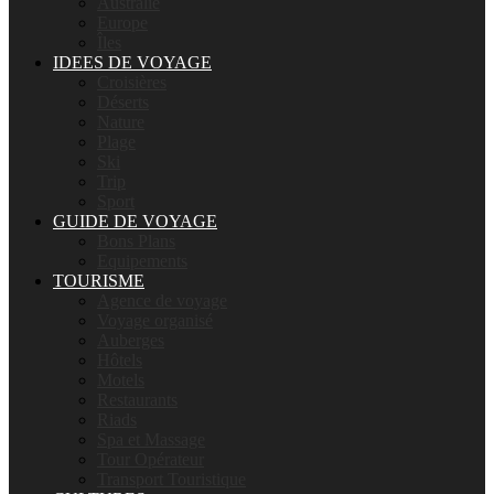
Australie
Europe
Îles
IDEES DE VOYAGE
Croisières
Déserts
Nature
Plage
Ski
Trip
Sport
GUIDE DE VOYAGE
Bons Plans
Equipements
TOURISME
Agence de voyage
Voyage organisé
Auberges
Hôtels
Motels
Restaurants
Riads
Spa et Massage
Tour Opérateur
Transport Touristique