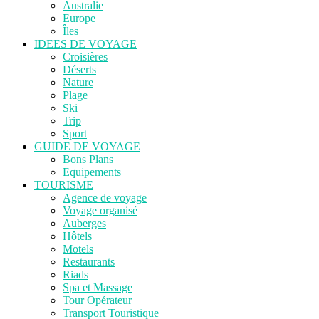
Australie
Europe
Îles
IDEES DE VOYAGE
Croisières
Déserts
Nature
Plage
Ski
Trip
Sport
GUIDE DE VOYAGE
Bons Plans
Equipements
TOURISME
Agence de voyage
Voyage organisé
Auberges
Hôtels
Motels
Restaurants
Riads
Spa et Massage
Tour Opérateur
Transport Touristique