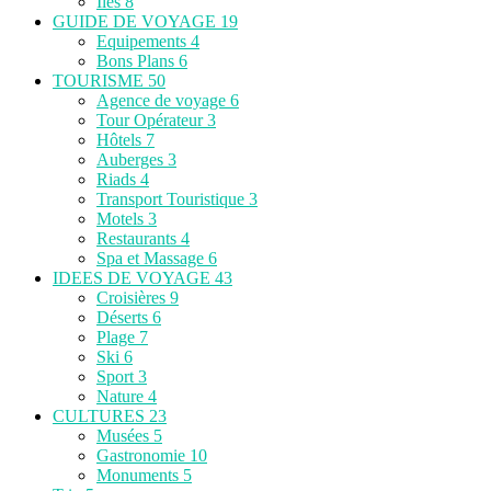
Îles
8
GUIDE DE VOYAGE
19
Equipements
4
Bons Plans
6
TOURISME
50
Agence de voyage
6
Tour Opérateur
3
Hôtels
7
Auberges
3
Riads
4
Transport Touristique
3
Motels
3
Restaurants
4
Spa et Massage
6
IDEES DE VOYAGE
43
Croisières
9
Déserts
6
Plage
7
Ski
6
Sport
3
Nature
4
CULTURES
23
Musées
5
Gastronomie
10
Monuments
5