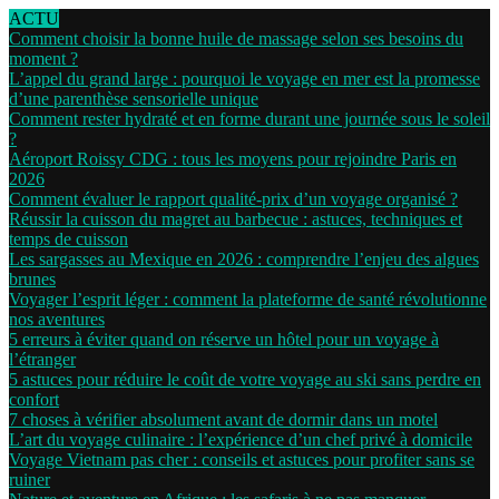
ACTU
Comment choisir la bonne huile de massage selon ses besoins du
moment ?
L’appel du grand large : pourquoi le voyage en mer est la promesse
d’une parenthèse sensorielle unique
Comment rester hydraté et en forme durant une journée sous le soleil
?
Aéroport Roissy CDG : tous les moyens pour rejoindre Paris en
2026
Comment évaluer le rapport qualité-prix d’un voyage organisé ?
Réussir la cuisson du magret au barbecue : astuces, techniques et
temps de cuisson
Les sargasses au Mexique en 2026 : comprendre l’enjeu des algues
brunes
Voyager l’esprit léger : comment la plateforme de santé révolutionne
nos aventures
5 erreurs à éviter quand on réserve un hôtel pour un voyage à
l’étranger
5 astuces pour réduire le coût de votre voyage au ski sans perdre en
confort
7 choses à vérifier absolument avant de dormir dans un motel
L’art du voyage culinaire : l’expérience d’un chef privé à domicile
Voyage Vietnam pas cher : conseils et astuces pour profiter sans se
ruiner