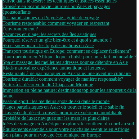
Survie dans le désert : les techniques et astuces essentielles
Croisière en Scandinavie : aurores boréales et paysages
époustouflants
Îles paradisiaques en Polynésie : guide de voyage
Tourisme responsable: comment voyager en respectant
l’environnement ?
Vacances en plage: les secrets des îles asiatiques
Pourquoi réserver un gîte bien-être et à quoi s’attendre ?
Ski et snowboard: les tops destinations en Asie
Transport touristique en Europe: comment se déplacer facilement?
Tour opérateur en Afrique: lequel choisir pour un safari mémorable ?
Spa et massage: les meilleures adresses pour se détendre en Asie
Riads marocains: expérience authentique et luxueuse
Restaurants à ne pas manquer en Australie: une aventure culinaire
Tourisme durable: comment voyager de manière responsable?
Partez à la découverte du Chiapas au Mexique
Immersion en pleine nature: destinations top pour les amoureux de la
faune
Passion sport : les meilleurs spots de ski dans le monde
Plages paradisiaques en Asie: où trouver le soleil et le sable fin
Traversée du désert: conseils pour une expérience inoubliable
Croisière de luxe: naviguez sur les mers les plus claires
Idées de voyage en Amérique: explorez le continent du nord au sud
Équipements essentiels pour votre prochaine aventure en Afrique
Bon plans pour un voyage économique en Europe