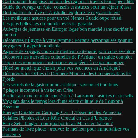
Gastronomie française: un tour des régions à travers leurs spécialités
Guide de voyage en Asie: conseils et astuces pour un séjour réussi
Destinations de rêve en Australie: explorez le pays-continent
Les meilleures astuces pour un vol Nantes Guadeloupe réussi
Les plus belles îles du monde: évasion garantie
Auberges de jeunesse en Europe: loger bon marché sans sacrifier le
confort
Découvrez l’Égypte à votre rythme : Forfaits personnalisés pour un
voyage en Égypte inoubliable
Agence de voyage: choisir le meilleur partenaire pour votre aventure
Découvrir les merveilles culturelles de l’Afrique: un guide complet
Top 5 des monuments historiques européens à ne pas manquer
Hôtel ou motel: que choisir pour vos vacances en Amérique?
Découvrez les Offres de Dernière Minute et les Croisières dans les
Fjords
Les secrets de la gastronomie asiatique: saveurs et traditions
7 plages inconnues à visiter en Crète
Profiter au maximum de son séjour à Lanzarote : astuces et conseils
Voyagez dans le temps lors d’une visite culturelle de Louxor à
Assouan
Énergie Durable en Camping-Car : L’Essentiel des Panneaux
Solaires Pliables et Leur Rôle Crucial en Cas d’Urgence
Ferry Sète Tanger : pourquoi partir au Maroc en bateau ?
Formats de livre photo : trouvez le meilleur pour immortaliser vos
souvenirs