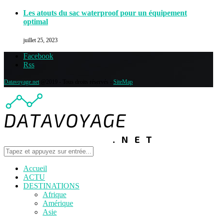
Les atouts du sac waterproof pour un équipement
optimal
juillet 25, 2023
Facebook
Rss
Datavoyage.net
@2019 - Tous droits réservés -
SiteMap
Accueil
ACTU
DESTINATIONS
Afrique
Amérique
Asie