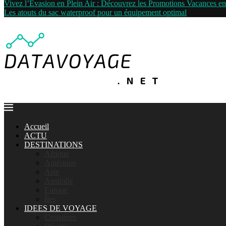
Vivez l’Évasion en Plein Air : Découvrez les Promotions Vacances 
Les atouts du sac waterproof pour un équipement optimal
Accueil
ACTU
DESTINATIONS
Afrique
Amérique
Asie
Australie
Europe
Îles
IDEES DE VOYAGE
Croisières