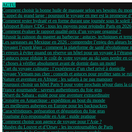
ACTU
Comment choisir la bonne huile de massage selon ses besoins du mo
L’appel du grand large : pourquoi le voyage en mer est la promesse d
Comment rester hydraté et en forme durant une journée sous le soleil 
Aéroport Roissy CDG : tous les moyens pour rejoindre Paris en 2026
Comment évaluer le rapport qualité-prix d’un voyage organisé ?
Réussir la cuisson du magret au barbecue : astuces, techniques et tem
Les sargasses au Mexique en 2026 : comprendre l’enjeu des algues b
Voyager l’esprit léger : comment la plateforme de santé révolutionne 
5 erreurs à éviter quand on réserve un hôtel pour un voyage à l’étrang
5 astuces pour réduire le coût de votre voyage au ski sans perdre en c
7 choses à vérifier absolument avant de dormir dans un motel
L’art du voyage culinaire : l’expérience d’un chef privé à domicile
Voyage Vietnam pas cher : conseils et astuces pour profiter sans se ru
Nature et aventure en Afrique : les safaris à ne pas manquer
Pourquoi choisir un hôtel Paris 9 pour votre prochain séjour dans la ca
France gourmande : saveurs authentiques du foie gras
Désert du Sahara : guide pour une aventure extraordinaire
Croisière en Antarctique : expédition au bout du monde
Les meilleures auberges en Europe pour les backpackers
Caractéristiques, préparation et dégustation du foie gras
Tourisme éco-responsable en Asie : guide pratique
Comment choisir son agence de voyage pour l’Asie ?
Musées du Louvre et d’Orsay : les incontournables de Paris