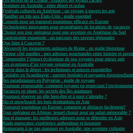
Les secrets de la Croatie : explorez ses joyaux cachés
Aventure en Australie : entre désert et océan
Festivals culturels en Amérique : un voyage à travers les arts
Planifier un trip aux États-Unis : guide essentiel
Conseils pour un transport touristique efficace en Europe
Technologies innovantes pour propriétaires de locations de vacances
Choisir son tour opérateur pour une aventure en Amérique du Sud
Gastronomie espagnole : un parcours des saveurs régionales
Que faire à Cracovie ?
Découvrir les monuments antiques de Rome : un guide historique
Vienne côté papilles : mes adresses gourmandes entre histoire et saveu
Comprendre l’impact écologique de nos voyages pour mieux agir
Les avantages d’un voyage organisé en Australie
Survie dans le désert : les techniques et astuces essentielles
Croisière en Scandinavie : aurores boréales et paysages époustouflant
Îles paradisiaques en Polynésie : guide de voyage
Tourisme responsable: comment voyager en respectant l’environneme
Vacances en plage: les secrets des îles asiatiques
Pourquoi réserver un gîte bien-être et à quoi s’attendre ?
Ski et snowboard: les tops destinations en Asie
Transport touristique en Europe: comment se déplacer facilement?
Tour opérateur en Afrique: lequel choisir pour un safari mémorable ?
Spa et massage: les meilleures adresses pour se détendre en Asie
Riads marocains: expérience authentique et luxueuse
Restaurants à ne pas manquer en Australie: une aventure culinaire