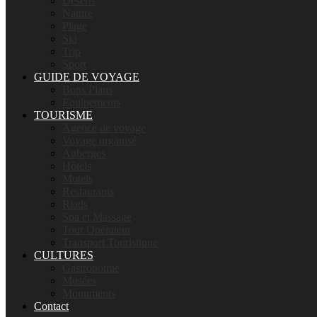
Déserts
Nature
Plage
Ski
Trip
Sport
GUIDE DE VOYAGE
Bons Plans
Equipements
TOURISME
Agence de voyage
Voyage organisé
Auberges
Hôtels
Motels
Restaurants
Riads
Spa et Massage
Tour Opérateur
Transport Touristique
CULTURES
Gastronomie
Musées
Monuments
Contact