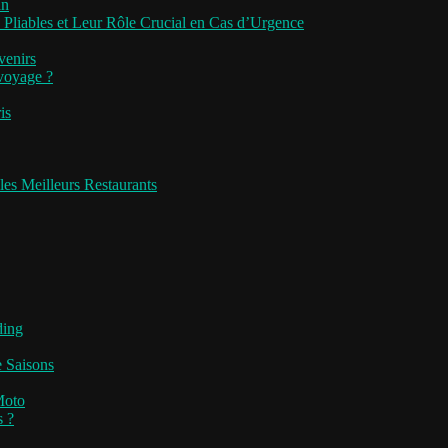
an
 Pliables et Leur Rôle Crucial en Cas d’Urgence
venirs
 voyage ?
is
les Meilleurs Restaurants
ding
e Saisons
Moto
s ?