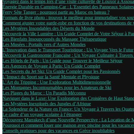
Voyagez dans le temps lors d’une visite culturelle de Louxor à Assou
Énergie Durable en Camping-Car : L’Essentiel des Panneaux Solaires
Ferry Sète Tanger : pourquoi partir au Maroc en bateau ?
Formats de livre photo : trouvez le meilleur pour immortaliser vos sou
Comment ajuster votre garde-robe en fonction de vos destinations de
Les Mystères Insondables des Déserts du Monde
Découvrir la Ville Lumière : Un Guide Complet de Votre Séjour à Par
Les Bienfaits Insoupçonnés du Massage Thérapeutique
Les Musées : Portails vers d’Autres Mondes
L’Innovation dans le Transport Touristique : Un Voyage Vers le Futur
Découvrir la Gastronomie Française : Un Voyage Culinaire à Travers 
Les Hôtels de Paris : Un Guide pour Trouver le Meilleur Séjour
Les Agences de Voyage à Paris: Un Guide Complet
Les Secrets du Jet Ski: Un Guide Complet pour les Passionnés
L’Impact du Sport sur la Santé Mentale et Physique
L’Art du Tripping : Une Exploration Multidimensionnelle
Les Montagnes Incontournables pour les Amateurs de Ski
Les Plages du Maroc : Un Paradis Méconnu
Naviguer dans le Luxe: Une Exploration des Croisières de Haut Stan
Les Mystères Inexplorés des Jungles d’Afrique
La Splendeur de la Nature en France: Un Voyage à Travers les Quatr
Le cadre d’un voyage scolaire à l’étranger
Découvrez Marrakech d’une Nouvelle Perspective : La Location de 
Pourquoi et comment louer une maison avec piscine pour les vacance
Conseils pratiques pour des vacances en Grèce inoubliables