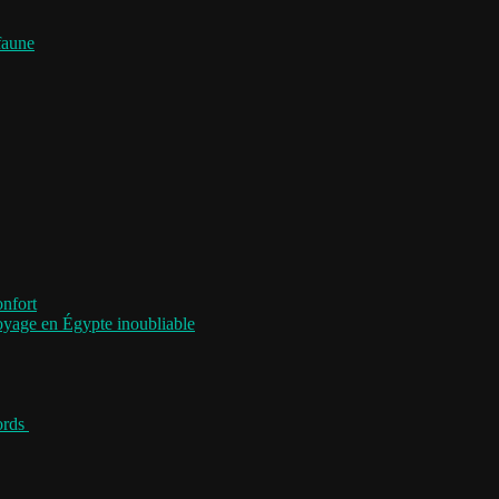
faune
onfort
voyage en Égypte inoubliable
jords