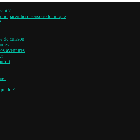
ment ?
’une parenthèse sensorielle unique
?
ps de cuisson
runes
nos aventures
er
onfort
iner
pitale ?