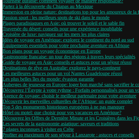
Tourisme durable: comment voyager de manière responsable?
Partez à la découverte du Chiapas au Mexique
Immersion en pleine nature: destinations top pour les amoureux de la 
Passion sport : les meilleurs spots de ski dans le monde
Plages paradisiaques en Asie: où trouver le soleil et le sable fin
Traversée du désert: conseils pour une expérience inoubliable
Croisière de luxe: naviguez sur les mers les plus claires
Idées de voyage en Amérique: explorez le continent du nord au sud
Équipements essentiels pour votre prochaine aventure en Afrique
Bon plans pour un voyage économique en Europe
Gastronomie française: un tour des régions à travers leurs spécialités
Guide de voyage en Asie: conseils et astuces pour un séjour réussi
Destinations de rêve en Australie: explorez le pays-continent
Les meilleures astuces pour un vol Nantes Guadeloupe réussi
Les plus belles îles du monde: évasion garantie
Auberges de jeunesse en Europe: loger bon marché sans sacrifier le c
Découvrez l’Égypte à votre rythme : Forfaits personnalisés pour un 
Agence de voyage: choisir le meilleur partenaire pour votre aventure
Découvrir les merveilles culturelles de l’Afrique: un guide complet
Top 5 des monuments historiques européens à ne pas manquer
Hôtel ou motel: que choisir pour vos vacances en Amérique?
Découvrez les Offres de Dernière Minute et les Croisières dans les F
Les secrets de la gastronomie asiatique: saveurs et traditions
7 plages inconnues à visiter en Crète
Profiter au maximum de son séjour à Lanzarote : astuces et conseils