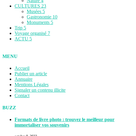
Nature
4
CULTURES
23
Musées
5
Gastronomie
10
Monuments
5
Trip
5
Voyage organisé
7
ACTU
5
MENU
Accueil
Publier un article
Annuaire
Mentions Légales
Signaler un contenu illicite
Contact
BUZZ
Formats de livre photo : trouvez le meilleur pour
immortaliser vos souvenirs