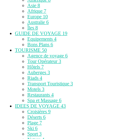
Asie
8
Afrique
7
Europe
10
Australie
6
Îles
8
GUIDE DE VOYAGE
19
Equipements
4
Bons Plans
6
TOURISME
50
Agence de voyage
6
Tour Opérateur
3
Hôtels
7
Auberges
3
Riads
4
Transport Touristique
3
Motels
3
Restaurants
4
Spa et Massage
6
IDEES DE VOYAGE
43
Croisières
9
Déserts
6
Plage
7
Ski
6
Sport
3