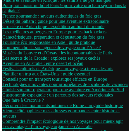
Nature et aventure en Afrique : les safaris à ne pas manquer
Pourquoi choisir un hôtel Paris 9 pour votre prochain séjour dans la
capitale ?
France gourmande : saveurs authentiques du foie gras
Désert du Sahara : guide pour une aventure extraordinaire
Croisière en Antarctique : expédition au bout du monde
Les meilleures auberges en Europe pour les backpackers
Caractéristiques, préparation et dégustation du foie gras
Tourisme éco-responsable en Asie : guide pratique
Comment choisir son agence de voyage pour l’Asie ?
Musées du Louvre et d’Orsay : les incontournables de Paris
Les secrets de la Croatie : explorez ses joyaux cachés
Aventure en Australie : entre désert et océan
Festivals culturels en Amérique : un voyage à travers les arts
Planifier un trip aux États-Unis : guide essentiel
Conseils pour un transport touristique efficace en Europe
Technologies innovantes pour propriétaires de locations de vacances
Choisir son tour opérateur pour une aventure en Amérique du Sud
Gastronomie espagnole : un parcours des saveurs régionales
Que faire à Cracovie ?
Découvrir les monuments antiques de Rome : un guide historique
Vienne côté papilles : mes adresses gourmandes entre histoire et
saveurs
Comprendre l’impact écologique de nos voyages pour mieux agir
Les avantages d’un voyage organisé en Australie