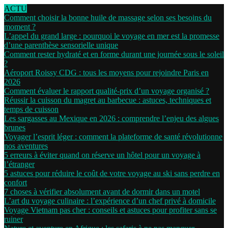
ACTU
Comment choisir la bonne huile de massage selon ses besoins du
moment ?
L’appel du grand large : pourquoi le voyage en mer est la promesse
d’une parenthèse sensorielle unique
Comment rester hydraté et en forme durant une journée sous le soleil
?
Aéroport Roissy CDG : tous les moyens pour rejoindre Paris en
2026
Comment évaluer le rapport qualité-prix d’un voyage organisé ?
Réussir la cuisson du magret au barbecue : astuces, techniques et
temps de cuisson
Les sargasses au Mexique en 2026 : comprendre l’enjeu des algues
brunes
Voyager l’esprit léger : comment la plateforme de santé révolutionne
nos aventures
5 erreurs à éviter quand on réserve un hôtel pour un voyage à
l’étranger
5 astuces pour réduire le coût de votre voyage au ski sans perdre en
confort
7 choses à vérifier absolument avant de dormir dans un motel
L’art du voyage culinaire : l’expérience d’un chef privé à domicile
Voyage Vietnam pas cher : conseils et astuces pour profiter sans se
ruiner