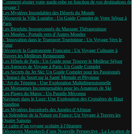
Comment ajuster votre garde-robe en fonction de vos destinations de
voyage ?
Les Mystères Insondables des Déserts du Monde
Découvrir la Ville Lumière : Un Guide Complet de Votre Séjour à
Paris
Les Bienfaits Insoupçonnés du Massage Thérapeutique
Les Musées : Portails vers d’Autres Mondes
L’Innovation dans le Transport Touristique : Un Voyage Vers le
Futur
Découvrir la Gastronomie Française : Un Voyage Culinaire à
Travers les Meilleurs Restaurants
Les Hôtels de Paris : Un Guide pour Trouver le Meilleur Séjour
Les Agences de Voyage à Paris: Un Guide Complet
Les Secrets du Jet Ski: Un Guide Complet pour les Passionnés
L’Impact du Sport sur la Santé Mentale et Physique
L’Art du Tripping : Une Exploration Multidimensionnelle
Les Montagnes Incontournables pour les Amateurs de Ski
Les Plages du Maroc : Un Paradis Méconnu
Naviguer dans le Luxe: Une Exploration des Croisières de Haut
Standing
Les Mystères Inexplorés des Jungles d’Afrique
La Splendeur de la Nature en France: Un Voyage à Travers les
Quatre Saisons
Le cadre d’un voyage scolaire à l’étranger
Découvrez Marrakech d’une Nouvelle Perspective : La Location de