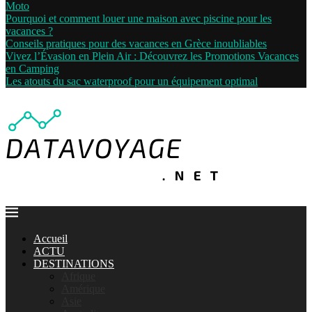
Moto
Pourquoi et comment louer une maison avec piscine pour les
vacances ?
Conseils pratiques pour des vacances en Grèce inoubliables
Vivez l’Évasion en Plein Air : Découvrez les Promotions Vacances
en Camping
Les atouts du sac waterproof pour un équipement optimal
Accueil
ACTU
DESTINATIONS
Afrique
Amérique
Asie