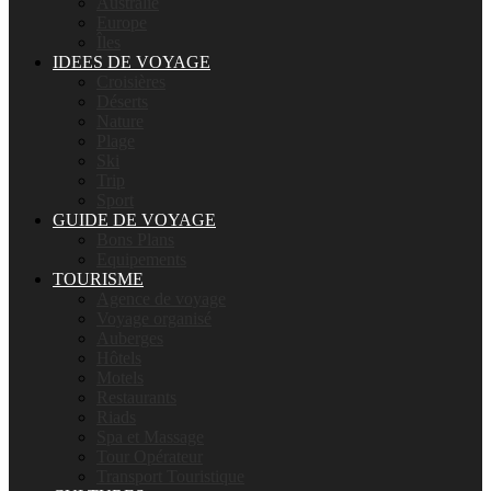
Australie
Europe
Îles
IDEES DE VOYAGE
Croisières
Déserts
Nature
Plage
Ski
Trip
Sport
GUIDE DE VOYAGE
Bons Plans
Equipements
TOURISME
Agence de voyage
Voyage organisé
Auberges
Hôtels
Motels
Restaurants
Riads
Spa et Massage
Tour Opérateur
Transport Touristique