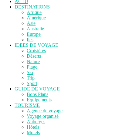
ACTU
DESTINATIONS
Afrique
Amérique
Asie
Australie
Europe
Îles
IDEES DE VOYAGE
Croisières
Déserts
Nature
Plage
Ski
Trip
Sport
GUIDE DE VOYAGE
Bons Plans
Equipements
TOURISME
Agence de voyage
Voyage organisé
Auberges
Hôtels
Motels