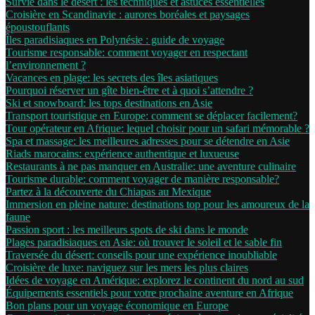
Survie dans le désert : les techniques et astuces essentielles
Croisière en Scandinavie : aurores boréales et paysages
époustouflants
Îles paradisiaques en Polynésie : guide de voyage
Tourisme responsable: comment voyager en respectant
l’environnement ?
Vacances en plage: les secrets des îles asiatiques
Pourquoi réserver un gîte bien-être et à quoi s’attendre ?
Ski et snowboard: les tops destinations en Asie
Transport touristique en Europe: comment se déplacer facilement?
Tour opérateur en Afrique: lequel choisir pour un safari mémorable ?
Spa et massage: les meilleures adresses pour se détendre en Asie
Riads marocains: expérience authentique et luxueuse
Restaurants à ne pas manquer en Australie: une aventure culinaire
Tourisme durable: comment voyager de manière responsable?
Partez à la découverte du Chiapas au Mexique
Immersion en pleine nature: destinations top pour les amoureux de la
faune
Passion sport : les meilleurs spots de ski dans le monde
Plages paradisiaques en Asie: où trouver le soleil et le sable fin
Traversée du désert: conseils pour une expérience inoubliable
Croisière de luxe: naviguez sur les mers les plus claires
Idées de voyage en Amérique: explorez le continent du nord au sud
Équipements essentiels pour votre prochaine aventure en Afrique
Bon plans pour un voyage économique en Europe