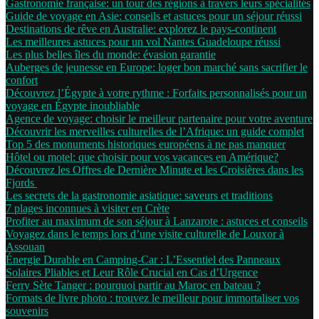
Gastronomie française: un tour des régions à travers leurs spécialités
Guide de voyage en Asie: conseils et astuces pour un séjour réussi
Destinations de rêve en Australie: explorez le pays-continent
Les meilleures astuces pour un vol Nantes Guadeloupe réussi
Les plus belles îles du monde: évasion garantie
Auberges de jeunesse en Europe: loger bon marché sans sacrifier le
confort
Découvrez l’Égypte à votre rythme : Forfaits personnalisés pour un
voyage en Égypte inoubliable
Agence de voyage: choisir le meilleur partenaire pour votre aventure
Découvrir les merveilles culturelles de l’Afrique: un guide complet
Top 5 des monuments historiques européens à ne pas manquer
Hôtel ou motel: que choisir pour vos vacances en Amérique?
Découvrez les Offres de Dernière Minute et les Croisières dans les
Fjords
Les secrets de la gastronomie asiatique: saveurs et traditions
7 plages inconnues à visiter en Crète
Profiter au maximum de son séjour à Lanzarote : astuces et conseils
Voyagez dans le temps lors d’une visite culturelle de Louxor à
Assouan
Énergie Durable en Camping-Car : L’Essentiel des Panneaux
Solaires Pliables et Leur Rôle Crucial en Cas d’Urgence
Ferry Sète Tanger : pourquoi partir au Maroc en bateau ?
Formats de livre photo : trouvez le meilleur pour immortaliser vos
souvenirs