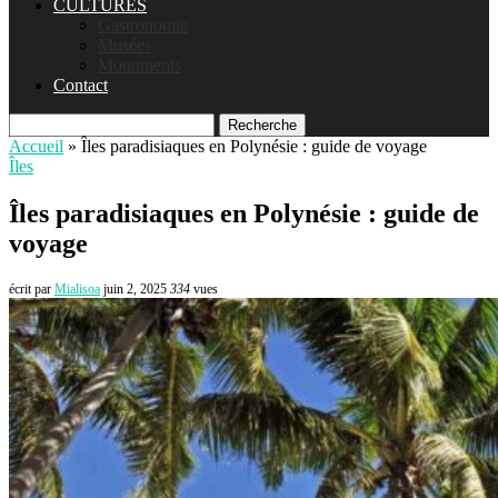
CULTURES
Gastronomie
Musées
Monuments
Contact
Recherche
Accueil
»
Îles paradisiaques en Polynésie : guide de voyage
Îles
Îles paradisiaques en Polynésie : guide de
voyage
écrit par
Mialisoa
juin 2, 2025
334
vues