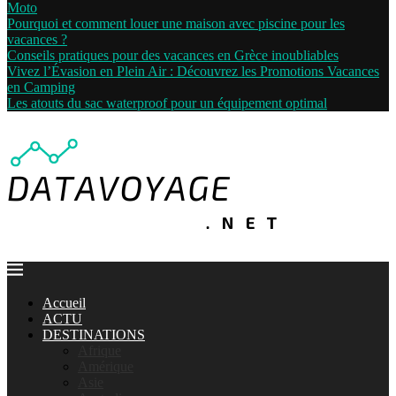
Moto
Pourquoi et comment louer une maison avec piscine pour les
vacances ?
Conseils pratiques pour des vacances en Grèce inoubliables
Vivez l’Évasion en Plein Air : Découvrez les Promotions Vacances
en Camping
Les atouts du sac waterproof pour un équipement optimal
Accueil
ACTU
DESTINATIONS
Afrique
Amérique
Asie