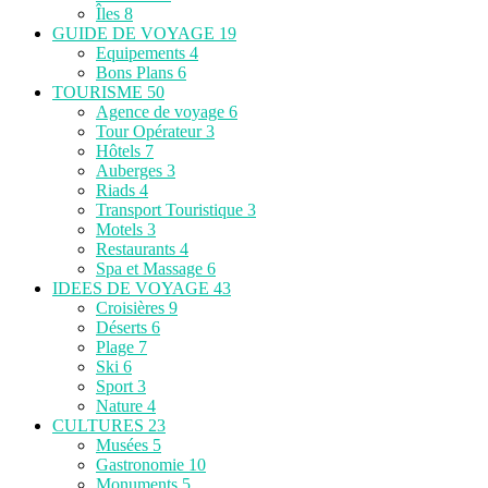
Îles
8
GUIDE DE VOYAGE
19
Equipements
4
Bons Plans
6
TOURISME
50
Agence de voyage
6
Tour Opérateur
3
Hôtels
7
Auberges
3
Riads
4
Transport Touristique
3
Motels
3
Restaurants
4
Spa et Massage
6
IDEES DE VOYAGE
43
Croisières
9
Déserts
6
Plage
7
Ski
6
Sport
3
Nature
4
CULTURES
23
Musées
5
Gastronomie
10
Monuments
5