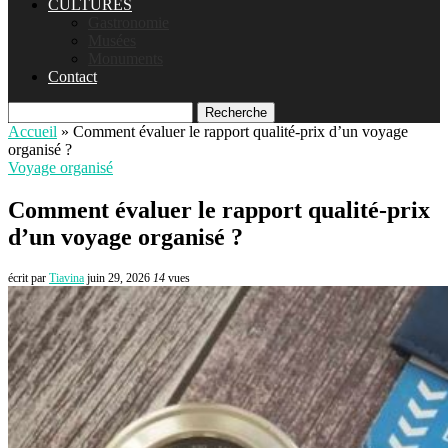
CULTURES
Gastronomie
Musées
Monuments
Contact
Recherche
Accueil
»
Comment évaluer le rapport qualité-prix d’un voyage
organisé ?
Voyage organisé
Comment évaluer le rapport qualité-prix
d’un voyage organisé ?
écrit par
Tiavina
juin 29, 2026
14
vues