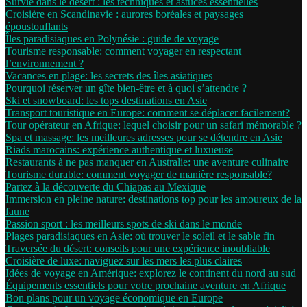
Survie dans le désert : les techniques et astuces essentielles
Croisière en Scandinavie : aurores boréales et paysages
époustouflants
Îles paradisiaques en Polynésie : guide de voyage
Tourisme responsable: comment voyager en respectant
l’environnement ?
Vacances en plage: les secrets des îles asiatiques
Pourquoi réserver un gîte bien-être et à quoi s’attendre ?
Ski et snowboard: les tops destinations en Asie
Transport touristique en Europe: comment se déplacer facilement?
Tour opérateur en Afrique: lequel choisir pour un safari mémorable ?
Spa et massage: les meilleures adresses pour se détendre en Asie
Riads marocains: expérience authentique et luxueuse
Restaurants à ne pas manquer en Australie: une aventure culinaire
Tourisme durable: comment voyager de manière responsable?
Partez à la découverte du Chiapas au Mexique
Immersion en pleine nature: destinations top pour les amoureux de la
faune
Passion sport : les meilleurs spots de ski dans le monde
Plages paradisiaques en Asie: où trouver le soleil et le sable fin
Traversée du désert: conseils pour une expérience inoubliable
Croisière de luxe: naviguez sur les mers les plus claires
Idées de voyage en Amérique: explorez le continent du nord au sud
Équipements essentiels pour votre prochaine aventure en Afrique
Bon plans pour un voyage économique en Europe