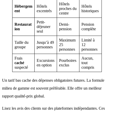
Hôtels
Hébergem
Hôtels
Hôtels
proches du
ent
excentrés
historiques
centre
Petit-
Restaurat
Demi-
Pension
déjeuner
ion
pension
complète
seul
Maximum
Limité à
Taille du
Jusqu’à 49
25
12
groupe
personnes
personnes
personnes
Frais
Aucun,
Excursions
Pourboires
caché
tout
en option
exclus
suspecté
compris
Un tarif bas cache des dépenses obligatoires futures
. La formule
milieu de gamme est souvent préférable
. Elle offre un meilleur
rapport qualité-prix global
.
Lisez les avis des clients sur des plateformes indépendantes
. Ces