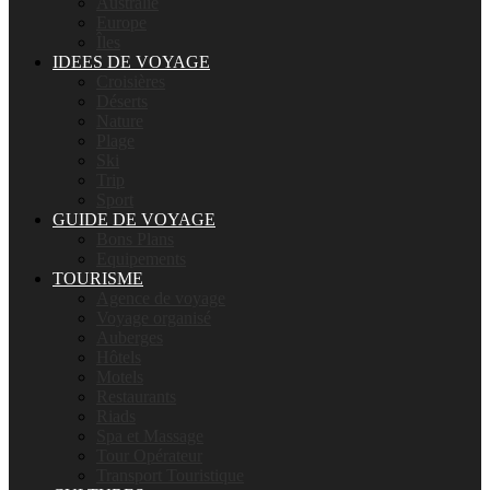
Australie
Europe
Îles
IDEES DE VOYAGE
Croisières
Déserts
Nature
Plage
Ski
Trip
Sport
GUIDE DE VOYAGE
Bons Plans
Equipements
TOURISME
Agence de voyage
Voyage organisé
Auberges
Hôtels
Motels
Restaurants
Riads
Spa et Massage
Tour Opérateur
Transport Touristique