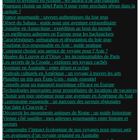
Nature et aventure en Afrique : les safaris à ne pas manquer
Pourquoi choisir un hôtel Paris 9 pour votre prochain séjour dans la
capitale ?
France gourmande : saveurs authentiques du foie gras
Désert du Sahara : guide pour une aventure extraordinaire
Croisière en Antarctique : expédition au bout du monde
Les meilleures auberges en Europe pour les backpackers
Caractéristiques, préparation et dégustation du foie gras
Tourisme éco-responsable en Asie : guide pratique
Comment choisir son agence de voyage pour l’Asie ?
Musées du Louvre et d’Orsay : les incontournables de Paris
Les secrets de la Croatie : explorez ses joyaux cachés
Aventure en Australie : entre désert et océan
Festivals culturels en Amérique : un voyage à travers les arts
Planifier un trip aux États-Unis : guide essentiel
Conseils pour un transport touristique efficace en Europe
Technologies innovantes pour propriétaires de locations de vacances
Choisir son tour opérateur pour une aventure en Amérique du Sud
Gastronomie espagnole : un parcours des saveurs régionales
Que faire à Cracovie ?
Découvrir les monuments antiques de Rome : un guide historique
Vienne côté papilles : mes adresses gourmandes entre histoire et
saveurs
Comprendre l’impact écologique de nos voyages pour mieux agir
Les avantages d’un voyage organisé en Australie