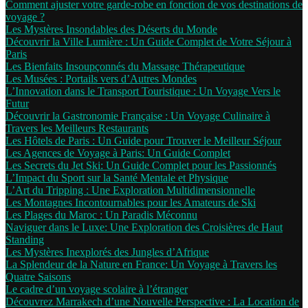
Comment ajuster votre garde-robe en fonction de vos destinations de
voyage ?
Les Mystères Insondables des Déserts du Monde
Découvrir la Ville Lumière : Un Guide Complet de Votre Séjour à
Paris
Les Bienfaits Insoupçonnés du Massage Thérapeutique
Les Musées : Portails vers d’Autres Mondes
L’Innovation dans le Transport Touristique : Un Voyage Vers le
Futur
Découvrir la Gastronomie Française : Un Voyage Culinaire à
Travers les Meilleurs Restaurants
Les Hôtels de Paris : Un Guide pour Trouver le Meilleur Séjour
Les Agences de Voyage à Paris: Un Guide Complet
Les Secrets du Jet Ski: Un Guide Complet pour les Passionnés
L’Impact du Sport sur la Santé Mentale et Physique
L’Art du Tripping : Une Exploration Multidimensionnelle
Les Montagnes Incontournables pour les Amateurs de Ski
Les Plages du Maroc : Un Paradis Méconnu
Naviguer dans le Luxe: Une Exploration des Croisières de Haut
Standing
Les Mystères Inexplorés des Jungles d’Afrique
La Splendeur de la Nature en France: Un Voyage à Travers les
Quatre Saisons
Le cadre d’un voyage scolaire à l’étranger
Découvrez Marrakech d’une Nouvelle Perspective : La Location de