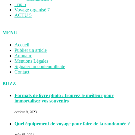
Trip
5
Voyage organisé
7
ACTU
5
MENU
Accueil
Publier un article
Annuaire
Mentions Légales
Signaler un contenu illicite
Contact
BUZZ
Formats de livre photo : trouvez le meilleur pour
immortaliser vos souvenirs
octobre 9, 2023
Quel équipement de voyage pour faire de la randonnée ?