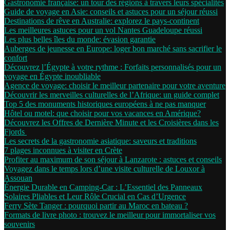
Gastronomie française: un tour des régions à travers leurs spécialités
Guide de voyage en Asie: conseils et astuces pour un séjour réussi
Destinations de rêve en Australie: explorez le pays-continent
Les meilleures astuces pour un vol Nantes Guadeloupe réussi
Les plus belles îles du monde: évasion garantie
Auberges de jeunesse en Europe: loger bon marché sans sacrifier le
confort
Découvrez l’Égypte à votre rythme : Forfaits personnalisés pour un
voyage en Égypte inoubliable
Agence de voyage: choisir le meilleur partenaire pour votre aventure
Découvrir les merveilles culturelles de l’Afrique: un guide complet
Top 5 des monuments historiques européens à ne pas manquer
Hôtel ou motel: que choisir pour vos vacances en Amérique?
Découvrez les Offres de Dernière Minute et les Croisières dans les
Fjords
Les secrets de la gastronomie asiatique: saveurs et traditions
7 plages inconnues à visiter en Crète
Profiter au maximum de son séjour à Lanzarote : astuces et conseils
Voyagez dans le temps lors d’une visite culturelle de Louxor à
Assouan
Énergie Durable en Camping-Car : L’Essentiel des Panneaux
Solaires Pliables et Leur Rôle Crucial en Cas d’Urgence
Ferry Sète Tanger : pourquoi partir au Maroc en bateau ?
Formats de livre photo : trouvez le meilleur pour immortaliser vos
souvenirs