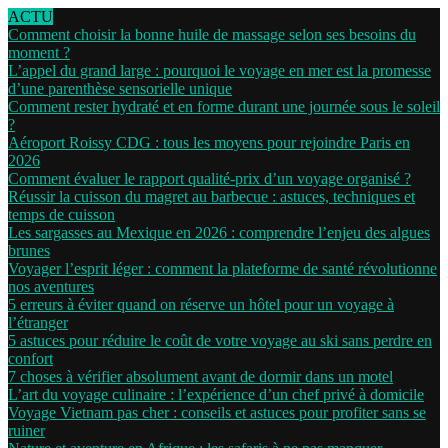
ACTU
Comment choisir la bonne huile de massage selon ses besoins du
moment ?
L’appel du grand large : pourquoi le voyage en mer est la promesse
d’une parenthèse sensorielle unique
Comment rester hydraté et en forme durant une journée sous le soleil
?
Aéroport Roissy CDG : tous les moyens pour rejoindre Paris en
2026
Comment évaluer le rapport qualité-prix d’un voyage organisé ?
Réussir la cuisson du magret au barbecue : astuces, techniques et
temps de cuisson
Les sargasses au Mexique en 2026 : comprendre l’enjeu des algues
brunes
Voyager l’esprit léger : comment la plateforme de santé révolutionne
nos aventures
5 erreurs à éviter quand on réserve un hôtel pour un voyage à
l’étranger
5 astuces pour réduire le coût de votre voyage au ski sans perdre en
confort
7 choses à vérifier absolument avant de dormir dans un motel
L’art du voyage culinaire : l’expérience d’un chef privé à domicile
Voyage Vietnam pas cher : conseils et astuces pour profiter sans se
ruiner