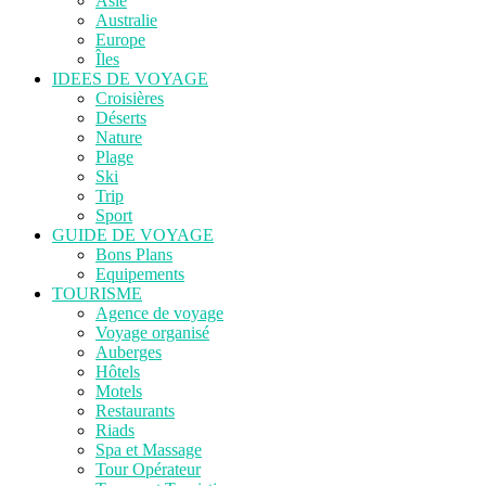
Asie
Australie
Europe
Îles
IDEES DE VOYAGE
Croisières
Déserts
Nature
Plage
Ski
Trip
Sport
GUIDE DE VOYAGE
Bons Plans
Equipements
TOURISME
Agence de voyage
Voyage organisé
Auberges
Hôtels
Motels
Restaurants
Riads
Spa et Massage
Tour Opérateur