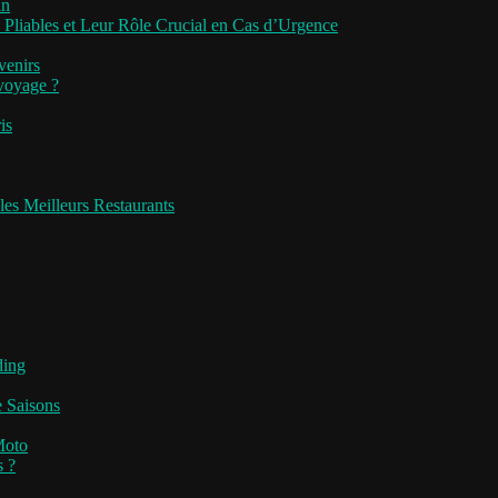
an
 Pliables et Leur Rôle Crucial en Cas d’Urgence
venirs
 voyage ?
is
les Meilleurs Restaurants
ding
e Saisons
Moto
s ?