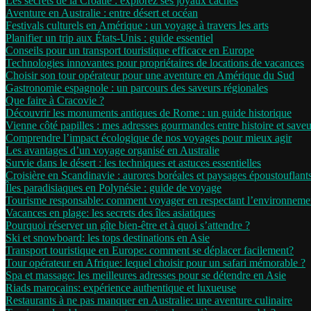
Les secrets de la Croatie : explorez ses joyaux cachés
Aventure en Australie : entre désert et océan
Festivals culturels en Amérique : un voyage à travers les arts
Planifier un trip aux États-Unis : guide essentiel
Conseils pour un transport touristique efficace en Europe
Technologies innovantes pour propriétaires de locations de vacances
Choisir son tour opérateur pour une aventure en Amérique du Sud
Gastronomie espagnole : un parcours des saveurs régionales
Que faire à Cracovie ?
Découvrir les monuments antiques de Rome : un guide historique
Vienne côté papilles : mes adresses gourmandes entre histoire et saveu
Comprendre l’impact écologique de nos voyages pour mieux agir
Les avantages d’un voyage organisé en Australie
Survie dans le désert : les techniques et astuces essentielles
Croisière en Scandinavie : aurores boréales et paysages époustouflant
Îles paradisiaques en Polynésie : guide de voyage
Tourisme responsable: comment voyager en respectant l’environneme
Vacances en plage: les secrets des îles asiatiques
Pourquoi réserver un gîte bien-être et à quoi s’attendre ?
Ski et snowboard: les tops destinations en Asie
Transport touristique en Europe: comment se déplacer facilement?
Tour opérateur en Afrique: lequel choisir pour un safari mémorable ?
Spa et massage: les meilleures adresses pour se détendre en Asie
Riads marocains: expérience authentique et luxueuse
Restaurants à ne pas manquer en Australie: une aventure culinaire