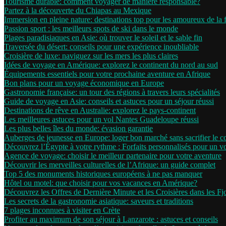
Tourisme durable: comment voyager de manière responsable?
Partez à la découverte du Chiapas au Mexique
Immersion en pleine nature: destinations top pour les amoureux de la 
Passion sport : les meilleurs spots de ski dans le monde
Plages paradisiaques en Asie: où trouver le soleil et le sable fin
Traversée du désert: conseils pour une expérience inoubliable
Croisière de luxe: naviguez sur les mers les plus claires
Idées de voyage en Amérique: explorez le continent du nord au sud
Équipements essentiels pour votre prochaine aventure en Afrique
Bon plans pour un voyage économique en Europe
Gastronomie française: un tour des régions à travers leurs spécialités
Guide de voyage en Asie: conseils et astuces pour un séjour réussi
Destinations de rêve en Australie: explorez le pays-continent
Les meilleures astuces pour un vol Nantes Guadeloupe réussi
Les plus belles îles du monde: évasion garantie
Auberges de jeunesse en Europe: loger bon marché sans sacrifier le c
Découvrez l’Égypte à votre rythme : Forfaits personnalisés pour un 
Agence de voyage: choisir le meilleur partenaire pour votre aventure
Découvrir les merveilles culturelles de l’Afrique: un guide complet
Top 5 des monuments historiques européens à ne pas manquer
Hôtel ou motel: que choisir pour vos vacances en Amérique?
Découvrez les Offres de Dernière Minute et les Croisières dans les F
Les secrets de la gastronomie asiatique: saveurs et traditions
7 plages inconnues à visiter en Crète
Profiter au maximum de son séjour à Lanzarote : astuces et conseils