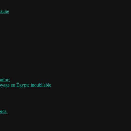
faune
onfort
voyage en Égypte inoubliable
jords