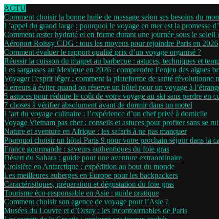
ACTU
Comment choisir la bonne huile de massage selon ses besoins du mo
L’appel du grand large : pourquoi le voyage en mer est la promesse d
Comment rester hydraté et en forme durant une journée sous le soleil 
Aéroport Roissy CDG : tous les moyens pour rejoindre Paris en 2026
Comment évaluer le rapport qualité-prix d’un voyage organisé ?
Réussir la cuisson du magret au barbecue : astuces, techniques et tem
Les sargasses au Mexique en 2026 : comprendre l’enjeu des algues b
Voyager l’esprit léger : comment la plateforme de santé révolutionne 
5 erreurs à éviter quand on réserve un hôtel pour un voyage à l’étrang
5 astuces pour réduire le coût de votre voyage au ski sans perdre en c
7 choses à vérifier absolument avant de dormir dans un motel
L’art du voyage culinaire : l’expérience d’un chef privé à domicile
Voyage Vietnam pas cher : conseils et astuces pour profiter sans se ru
Nature et aventure en Afrique : les safaris à ne pas manquer
Pourquoi choisir un hôtel Paris 9 pour votre prochain séjour dans la ca
France gourmande : saveurs authentiques du foie gras
Désert du Sahara : guide pour une aventure extraordinaire
Croisière en Antarctique : expédition au bout du monde
Les meilleures auberges en Europe pour les backpackers
Caractéristiques, préparation et dégustation du foie gras
Tourisme éco-responsable en Asie : guide pratique
Comment choisir son agence de voyage pour l’Asie ?
Musées du Louvre et d’Orsay : les incontournables de Paris