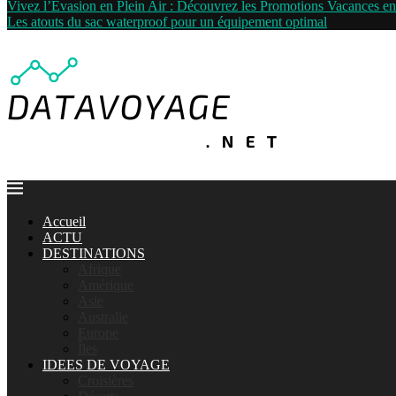
Vivez l’Évasion en Plein Air : Découvrez les Promotions Vacances 
Les atouts du sac waterproof pour un équipement optimal
Accueil
ACTU
DESTINATIONS
Afrique
Amérique
Asie
Australie
Europe
Îles
IDEES DE VOYAGE
Croisières