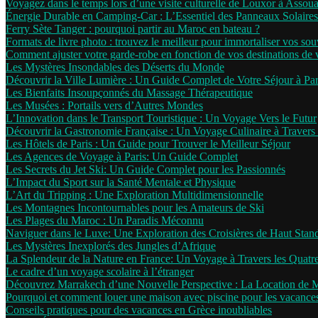
Voyagez dans le temps lors d’une visite culturelle de Louxor à Assou
Énergie Durable en Camping-Car : L’Essentiel des Panneaux Solaires
Ferry Sète Tanger : pourquoi partir au Maroc en bateau ?
Formats de livre photo : trouvez le meilleur pour immortaliser vos sou
Comment ajuster votre garde-robe en fonction de vos destinations de
Les Mystères Insondables des Déserts du Monde
Découvrir la Ville Lumière : Un Guide Complet de Votre Séjour à Par
Les Bienfaits Insoupçonnés du Massage Thérapeutique
Les Musées : Portails vers d’Autres Mondes
L’Innovation dans le Transport Touristique : Un Voyage Vers le Futur
Découvrir la Gastronomie Française : Un Voyage Culinaire à Travers 
Les Hôtels de Paris : Un Guide pour Trouver le Meilleur Séjour
Les Agences de Voyage à Paris: Un Guide Complet
Les Secrets du Jet Ski: Un Guide Complet pour les Passionnés
L’Impact du Sport sur la Santé Mentale et Physique
L’Art du Tripping : Une Exploration Multidimensionnelle
Les Montagnes Incontournables pour les Amateurs de Ski
Les Plages du Maroc : Un Paradis Méconnu
Naviguer dans le Luxe: Une Exploration des Croisières de Haut Stan
Les Mystères Inexplorés des Jungles d’Afrique
La Splendeur de la Nature en France: Un Voyage à Travers les Quatr
Le cadre d’un voyage scolaire à l’étranger
Découvrez Marrakech d’une Nouvelle Perspective : La Location de 
Pourquoi et comment louer une maison avec piscine pour les vacance
Conseils pratiques pour des vacances en Grèce inoubliables