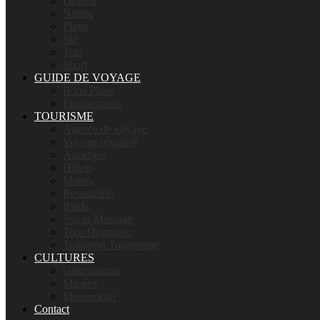
Déserts
Nature
Plage
Ski
Trip
Sport
GUIDE DE VOYAGE
Bons Plans
Equipements
TOURISME
Agence de voyage
Voyage organisé
Auberges
Hôtels
Motels
Restaurants
Riads
Spa et Massage
Tour Opérateur
Transport Touristique
CULTURES
Gastronomie
Musées
Monuments
Contact