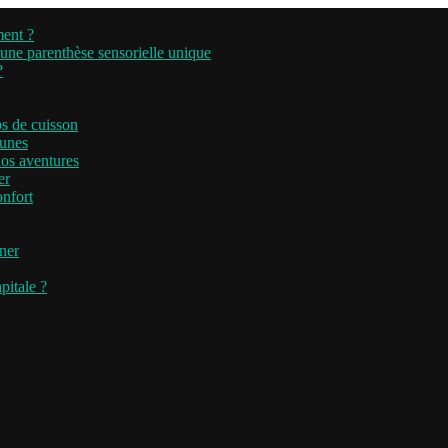
ment ?
’une parenthèse sensorielle unique
?
ps de cuisson
runes
nos aventures
er
onfort
iner
pitale ?