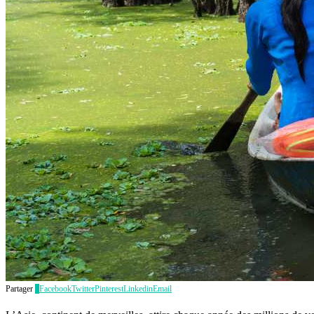
Partager
0
Facebook
Twitter
Pinterest
Linkedin
Email