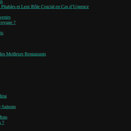
an
 Pliables et Leur Rôle Crucial en Cas d’Urgence
venirs
 voyage ?
is
les Meilleurs Restaurants
ding
e Saisons
Moto
s ?