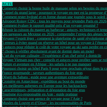
ACTU
Comment choisir la bonne huile de massage selon ses besoins du mo
L’appel du grand large : pourquoi le voyage en mer est la promesse d
Comment rester hydraté et en forme durant une journée sous le soleil 
Aéroport Roissy CDG : tous les moyens pour rejoindre Paris en 2026
Comment évaluer le rapport qualité-prix d’un voyage organisé ?
Réussir la cuisson du magret au barbecue : astuces, techniques et tem
Les sargasses au Mexique en 2026 : comprendre l’enjeu des algues b
Voyager l’esprit léger : comment la plateforme de santé révolutionne 
5 erreurs à éviter quand on réserve un hôtel pour un voyage à l’étrang
5 astuces pour réduire le coût de votre voyage au ski sans perdre en c
7 choses à vérifier absolument avant de dormir dans un motel
L’art du voyage culinaire : l’expérience d’un chef privé à domicile
Voyage Vietnam pas cher : conseils et astuces pour profiter sans se ru
Nature et aventure en Afrique : les safaris à ne pas manquer
Pourquoi choisir un hôtel Paris 9 pour votre prochain séjour dans la ca
France gourmande : saveurs authentiques du foie gras
Désert du Sahara : guide pour une aventure extraordinaire
Croisière en Antarctique : expédition au bout du monde
Les meilleures auberges en Europe pour les backpackers
Caractéristiques, préparation et dégustation du foie gras
Tourisme éco-responsable en Asie : guide pratique
Comment choisir son agence de voyage pour l’Asie ?
Musées du Louvre et d’Orsay : les incontournables de Paris