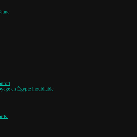
faune
onfort
voyage en Égypte inoubliable
jords