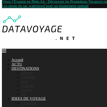
Vivez l’Évasion en Plein Air : Découvrez les Promotions Vacances 
Les atouts du sac waterproof pour un équipement optimal
Accueil
ACTU
DESTINATIONS
Afrique
Amérique
Asie
Australie
Europe
Îles
IDEES DE VOYAGE
Croisières