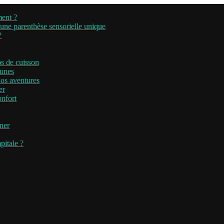
ment ?
’une parenthèse sensorielle unique
?
ps de cuisson
runes
nos aventures
er
onfort
iner
pitale ?