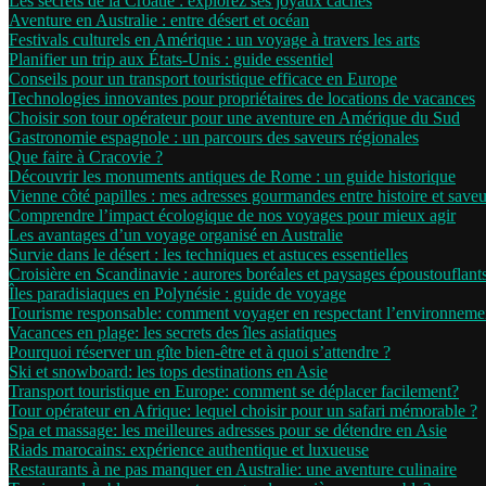
Les secrets de la Croatie : explorez ses joyaux cachés
Aventure en Australie : entre désert et océan
Festivals culturels en Amérique : un voyage à travers les arts
Planifier un trip aux États-Unis : guide essentiel
Conseils pour un transport touristique efficace en Europe
Technologies innovantes pour propriétaires de locations de vacances
Choisir son tour opérateur pour une aventure en Amérique du Sud
Gastronomie espagnole : un parcours des saveurs régionales
Que faire à Cracovie ?
Découvrir les monuments antiques de Rome : un guide historique
Vienne côté papilles : mes adresses gourmandes entre histoire et saveu
Comprendre l’impact écologique de nos voyages pour mieux agir
Les avantages d’un voyage organisé en Australie
Survie dans le désert : les techniques et astuces essentielles
Croisière en Scandinavie : aurores boréales et paysages époustouflant
Îles paradisiaques en Polynésie : guide de voyage
Tourisme responsable: comment voyager en respectant l’environneme
Vacances en plage: les secrets des îles asiatiques
Pourquoi réserver un gîte bien-être et à quoi s’attendre ?
Ski et snowboard: les tops destinations en Asie
Transport touristique en Europe: comment se déplacer facilement?
Tour opérateur en Afrique: lequel choisir pour un safari mémorable ?
Spa et massage: les meilleures adresses pour se détendre en Asie
Riads marocains: expérience authentique et luxueuse
Restaurants à ne pas manquer en Australie: une aventure culinaire