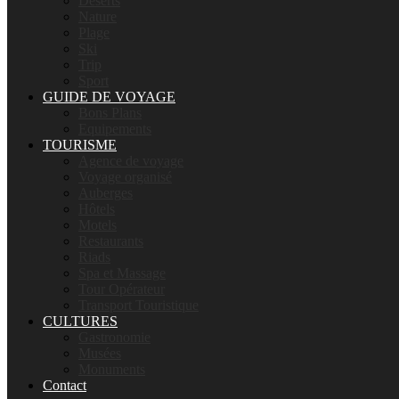
Déserts
Nature
Plage
Ski
Trip
Sport
GUIDE DE VOYAGE
Bons Plans
Equipements
TOURISME
Agence de voyage
Voyage organisé
Auberges
Hôtels
Motels
Restaurants
Riads
Spa et Massage
Tour Opérateur
Transport Touristique
CULTURES
Gastronomie
Musées
Monuments
Contact