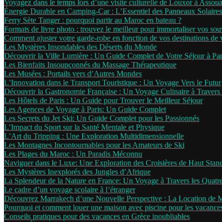
Voyagez dans le temps lors d’une visite culturelle de Louxor à Assou
Énergie Durable en Camping-Car : L’Essentiel des Panneaux Solaires
Ferry Sète Tanger : pourquoi partir au Maroc en bateau ?
Formats de livre photo : trouvez le meilleur pour immortaliser vos sou
Comment ajuster votre garde-robe en fonction de vos destinations de
Les Mystères Insondables des Déserts du Monde
Découvrir la Ville Lumière : Un Guide Complet de Votre Séjour à Par
Les Bienfaits Insoupçonnés du Massage Thérapeutique
Les Musées : Portails vers d’Autres Mondes
L’Innovation dans le Transport Touristique : Un Voyage Vers le Futur
Découvrir la Gastronomie Française : Un Voyage Culinaire à Travers 
Les Hôtels de Paris : Un Guide pour Trouver le Meilleur Séjour
Les Agences de Voyage à Paris: Un Guide Complet
Les Secrets du Jet Ski: Un Guide Complet pour les Passionnés
L’Impact du Sport sur la Santé Mentale et Physique
L’Art du Tripping : Une Exploration Multidimensionnelle
Les Montagnes Incontournables pour les Amateurs de Ski
Les Plages du Maroc : Un Paradis Méconnu
Naviguer dans le Luxe: Une Exploration des Croisières de Haut Stan
Les Mystères Inexplorés des Jungles d’Afrique
La Splendeur de la Nature en France: Un Voyage à Travers les Quatr
Le cadre d’un voyage scolaire à l’étranger
Découvrez Marrakech d’une Nouvelle Perspective : La Location de 
Pourquoi et comment louer une maison avec piscine pour les vacance
Conseils pratiques pour des vacances en Grèce inoubliables