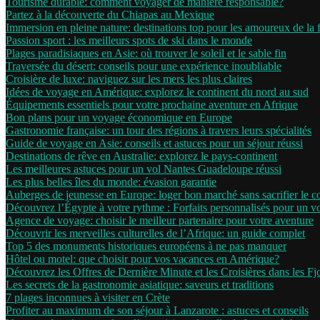
Tourisme durable: comment voyager de manière responsable?
Partez à la découverte du Chiapas au Mexique
Immersion en pleine nature: destinations top pour les amoureux de la 
Passion sport : les meilleurs spots de ski dans le monde
Plages paradisiaques en Asie: où trouver le soleil et le sable fin
Traversée du désert: conseils pour une expérience inoubliable
Croisière de luxe: naviguez sur les mers les plus claires
Idées de voyage en Amérique: explorez le continent du nord au sud
Équipements essentiels pour votre prochaine aventure en Afrique
Bon plans pour un voyage économique en Europe
Gastronomie française: un tour des régions à travers leurs spécialités
Guide de voyage en Asie: conseils et astuces pour un séjour réussi
Destinations de rêve en Australie: explorez le pays-continent
Les meilleures astuces pour un vol Nantes Guadeloupe réussi
Les plus belles îles du monde: évasion garantie
Auberges de jeunesse en Europe: loger bon marché sans sacrifier le c
Découvrez l’Égypte à votre rythme : Forfaits personnalisés pour un 
Agence de voyage: choisir le meilleur partenaire pour votre aventure
Découvrir les merveilles culturelles de l’Afrique: un guide complet
Top 5 des monuments historiques européens à ne pas manquer
Hôtel ou motel: que choisir pour vos vacances en Amérique?
Découvrez les Offres de Dernière Minute et les Croisières dans les F
Les secrets de la gastronomie asiatique: saveurs et traditions
7 plages inconnues à visiter en Crète
Profiter au maximum de son séjour à Lanzarote : astuces et conseils