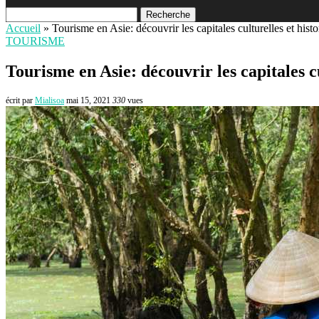
Recherche
Accueil
»
Tourisme en Asie: découvrir les capitales culturelles et hist
TOURISME
Tourisme en Asie: découvrir les capitales cu
écrit par
Mialisoa
mai 15, 2021
330
vues