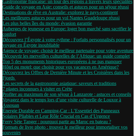
Gastronomie française: un tour des régions à travers leurs spécialités
Guide de voyage en Asie: conseils et astuces pour un séjour réussi
Destinations de rêve en Australie: explorez le pays-continent
Les meilleures astuces pour un vol Nantes Guadeloupe réussi
Les plus belles îles du monde: évasion garantie
Auberges de jeunesse en Europe: loger bon marché sans sacrifier le
confort
Découvrez l’Égypte à votre rythme : Forfaits personnalisés pour un
voyage en Égypte inoubliable
Agence de voyage: choisir le meilleur partenaire pour votre aventure
Découvrir les merveilles culturelles de l’Afrique: un guide complet
Top 5 des monuments historiques européens à ne pas manquer
Hôtel ou motel: que choisir pour vos vacances en Amérique?
Découvrez les Offres de Dernière Minute et les Croisières dans les
Fjords
Les secrets de la gastronomie asiatique: saveurs et traditions
7 plages inconnues à visiter en Crète
Profiter au maximum de son séjour à Lanzarote : astuces et conseils
Voyagez dans le temps lors d’une visite culturelle de Louxor à
Assouan
Énergie Durable en Camping-Car : L’Essentiel des Panneaux
Solaires Pliables et Leur Rôle Crucial en Cas d’Urgence
Ferry Sète Tanger : pourquoi partir au Maroc en bateau ?
Formats de livre photo : trouvez le meilleur pour immortaliser vos
souvenirs