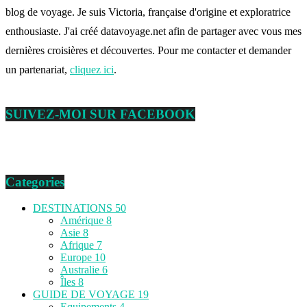
blog de voyage. Je suis Victoria, française d'origine et exploratrice
enthousiaste. J'ai créé datavoyage.net afin de partager avec vous mes
dernières croisières et découvertes. Pour me contacter et demander
un partenariat,
cliquez ici
.
SUIVEZ-MOI SUR FACEBOOK
Categories
DESTINATIONS
50
Amérique
8
Asie
8
Afrique
7
Europe
10
Australie
6
Îles
8
GUIDE DE VOYAGE
19
Equipements
4