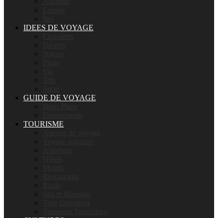
Australie
Europe
Îles
IDEES DE VOYAGE
Croisières
Déserts
Nature
Plage
Ski
Trip
Sport
GUIDE DE VOYAGE
Bons Plans
Equipements
TOURISME
Agence de voyage
Voyage organisé
Auberges
Hôtels
Motels
Restaurants
Riads
Spa et Massage
Tour Opérateur
Transport Touristique