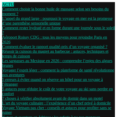
ACTU
Comment choisir la bonne huile de massage selon ses besoins du
moment ?
L’appel du grand large : pourquoi le voyage en mer est la promesse
d’une parenthèse sensorielle unique
Comment rester hydraté et en forme durant une journée sous le soleil
?
Aéroport Roissy CDG : tous les moyens pour rejoindre Paris en
2026
Comment évaluer le rapport qualité-prix d’un voyage organisé ?
Réussir la cuisson du magret au barbecue : astuces, techniques et
temps de cuisson
Les sargasses au Mexique en 2026 : comprendre l’enjeu des algues
brunes
Voyager l’esprit léger : comment la plateforme de santé révolutionne
nos aventures
5 erreurs à éviter quand on réserve un hôtel pour un voyage à
l’étranger
5 astuces pour réduire le coût de votre voyage au ski sans perdre en
confort
7 choses à vérifier absolument avant de dormir dans un motel
L’art du voyage culinaire : l’expérience d’un chef privé à domicile
Voyage Vietnam pas cher : conseils et astuces pour profiter sans se
ruiner