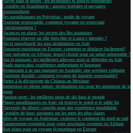
Survie dans le désert : les techniques et astuces essentielles
Croisière en Scandinavie : aurores boréales et paysages
époustouflants
Îles paradisiaques en Polynésie : guide de voyage
Tourisme responsable: comment voyager en respectant
l’environnement ?
Vacances en plage: les secrets des îles asiatiques
Pourquoi réserver un gîte bien-être et à quoi s’attendre ?
Ski et snowboard: les tops destinations en Asie
Transport touristique en Europe: comment se déplacer facilement?
Tour opérateur en Afrique: lequel choisir pour un safari mémorable ?
Spa et massage: les meilleures adresses pour se détendre en Asie
Riads marocains: expérience authentique et luxueuse
Restaurants à ne pas manquer en Australie: une aventure culinaire
Tourisme durable: comment voyager de manière responsable?
Partez à la découverte du Chiapas au Mexique
Immersion en pleine nature: destinations top pour les amoureux de la
faune
Passion sport : les meilleurs spots de ski dans le monde
Plages paradisiaques en Asie: où trouver le soleil et le sable fin
Traversée du désert: conseils pour une expérience inoubliable
Croisière de luxe: naviguez sur les mers les plus claires
Idées de voyage en Amérique: explorez le continent du nord au sud
Équipements essentiels pour votre prochaine aventure en Afrique
Bon plans pour un voyage économique en Europe