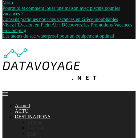
Moto
Pourquoi et comment louer une maison avec piscine pour les
vacances ?
Conseils pratiques pour des vacances en Grèce inoubliables
Vivez l’Évasion en Plein Air : Découvrez les Promotions Vacances
en Camping
Les atouts du sac waterproof pour un équipement optimal
Accueil
ACTU
DESTINATIONS
Afrique
Amérique
Asie