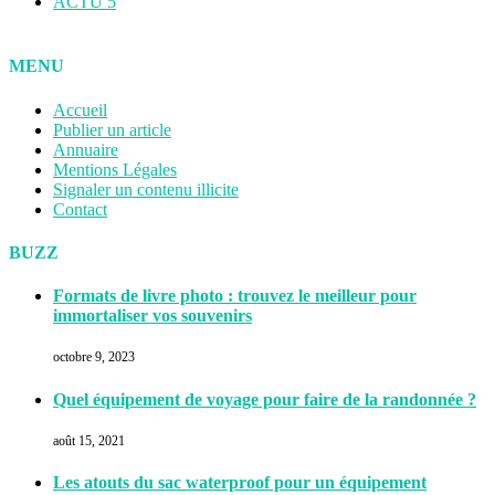
ACTU
5
MENU
Accueil
Publier un article
Annuaire
Mentions Légales
Signaler un contenu illicite
Contact
BUZZ
Formats de livre photo : trouvez le meilleur pour
immortaliser vos souvenirs
octobre 9, 2023
Quel équipement de voyage pour faire de la randonnée ?
août 15, 2021
Les atouts du sac waterproof pour un équipement