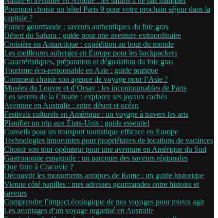
Nature et aventure en Afrique : les safaris à ne pas manquer
Pourquoi choisir un hôtel Paris 9 pour votre prochain séjour dans la
capitale ?
France gourmande : saveurs authentiques du foie gras
Désert du Sahara : guide pour une aventure extraordinaire
Croisière en Antarctique : expédition au bout du monde
Les meilleures auberges en Europe pour les backpackers
Caractéristiques, préparation et dégustation du foie gras
Tourisme éco-responsable en Asie : guide pratique
Comment choisir son agence de voyage pour l’Asie ?
Musées du Louvre et d’Orsay : les incontournables de Paris
Les secrets de la Croatie : explorez ses joyaux cachés
Aventure en Australie : entre désert et océan
Festivals culturels en Amérique : un voyage à travers les arts
Planifier un trip aux États-Unis : guide essentiel
Conseils pour un transport touristique efficace en Europe
Technologies innovantes pour propriétaires de locations de vacances
Choisir son tour opérateur pour une aventure en Amérique du Sud
Gastronomie espagnole : un parcours des saveurs régionales
Que faire à Cracovie ?
Découvrir les monuments antiques de Rome : un guide historique
Vienne côté papilles : mes adresses gourmandes entre histoire et
saveurs
Comprendre l’impact écologique de nos voyages pour mieux agir
Les avantages d’un voyage organisé en Australie