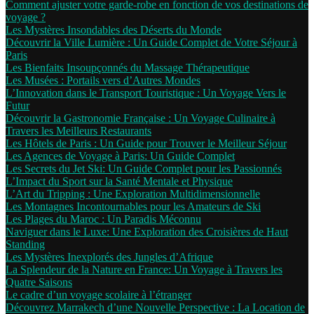
Comment ajuster votre garde-robe en fonction de vos destinations de
voyage ?
Les Mystères Insondables des Déserts du Monde
Découvrir la Ville Lumière : Un Guide Complet de Votre Séjour à
Paris
Les Bienfaits Insoupçonnés du Massage Thérapeutique
Les Musées : Portails vers d’Autres Mondes
L’Innovation dans le Transport Touristique : Un Voyage Vers le
Futur
Découvrir la Gastronomie Française : Un Voyage Culinaire à
Travers les Meilleurs Restaurants
Les Hôtels de Paris : Un Guide pour Trouver le Meilleur Séjour
Les Agences de Voyage à Paris: Un Guide Complet
Les Secrets du Jet Ski: Un Guide Complet pour les Passionnés
L’Impact du Sport sur la Santé Mentale et Physique
L’Art du Tripping : Une Exploration Multidimensionnelle
Les Montagnes Incontournables pour les Amateurs de Ski
Les Plages du Maroc : Un Paradis Méconnu
Naviguer dans le Luxe: Une Exploration des Croisières de Haut
Standing
Les Mystères Inexplorés des Jungles d’Afrique
La Splendeur de la Nature en France: Un Voyage à Travers les
Quatre Saisons
Le cadre d’un voyage scolaire à l’étranger
Découvrez Marrakech d’une Nouvelle Perspective : La Location de