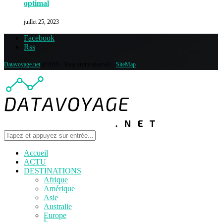
optimal
juillet 25, 2023
Facebook
Rss
Datavoyage.net
@2019 - Tous droits réservés -
SiteMap
Accueil
ACTU
DESTINATIONS
Afrique
Amérique
Asie
Australie
Europe