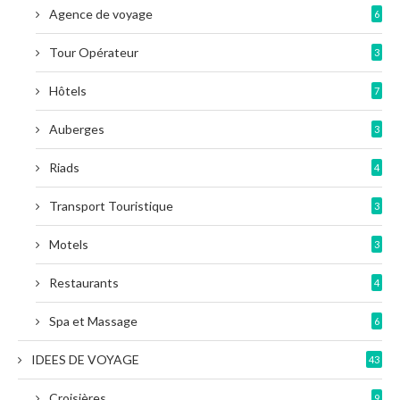
Agence de voyage
6
Tour Opérateur
3
Hôtels
7
Auberges
3
Riads
4
Transport Touristique
3
Motels
3
Restaurants
4
Spa et Massage
6
IDEES DE VOYAGE
43
Croisières
9