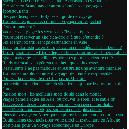
Survie dans le désert : les techniques et astuces essentielles
Croisière en Scandinavie : aurores boréales et paysages
époustouflants
Îles paradisiaques en Polynésie : guide de voyage
Tourisme responsable: comment voyager en respectant
l’environnement ?
Vacances en plage: les secrets des îles asiatiques
Pourquoi réserver un gîte bien-être et à quoi s’attendre ?
Ski et snowboard: les tops destinations en Asie
Transport touristique en Europe: comment se déplacer facilement?
Tour opérateur en Afrique: lequel choisir pour un safari mémorable ?
Spa et massage: les meilleures adresses pour se détendre en Asie
Riads marocains: expérience authentique et luxueuse
Restaurants à ne pas manquer en Australie: une aventure culinaire
Tourisme durable: comment voyager de manière responsable?
Partez à la découverte du Chiapas au Mexique
Immersion en pleine nature: destinations top pour les amoureux de la
faune
Passion sport : les meilleurs spots de ski dans le monde
Plages paradisiaques en Asie: où trouver le soleil et le sable fin
Traversée du désert: conseils pour une expérience inoubliable
Croisière de luxe: naviguez sur les mers les plus claires
Idées de voyage en Amérique: explorez le continent du nord au sud
Équipements essentiels pour votre prochaine aventure en Afrique
Bon plans pour un voyage économique en Europe