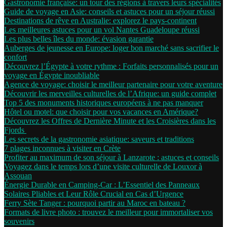
Gastronomie française: un tour des régions à travers leurs spécialités
Guide de voyage en Asie: conseils et astuces pour un séjour réussi
Destinations de rêve en Australie: explorez le pays-continent
Les meilleures astuces pour un vol Nantes Guadeloupe réussi
Les plus belles îles du monde: évasion garantie
Auberges de jeunesse en Europe: loger bon marché sans sacrifier le
confort
Découvrez l’Égypte à votre rythme : Forfaits personnalisés pour un
voyage en Égypte inoubliable
Agence de voyage: choisir le meilleur partenaire pour votre aventure
Découvrir les merveilles culturelles de l’Afrique: un guide complet
Top 5 des monuments historiques européens à ne pas manquer
Hôtel ou motel: que choisir pour vos vacances en Amérique?
Découvrez les Offres de Dernière Minute et les Croisières dans les
Fjords
Les secrets de la gastronomie asiatique: saveurs et traditions
7 plages inconnues à visiter en Crète
Profiter au maximum de son séjour à Lanzarote : astuces et conseils
Voyagez dans le temps lors d’une visite culturelle de Louxor à
Assouan
Énergie Durable en Camping-Car : L’Essentiel des Panneaux
Solaires Pliables et Leur Rôle Crucial en Cas d’Urgence
Ferry Sète Tanger : pourquoi partir au Maroc en bateau ?
Formats de livre photo : trouvez le meilleur pour immortaliser vos
souvenirs