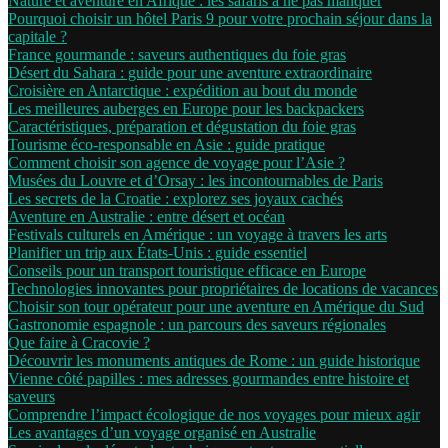
Nature et aventure en Afrique : les safaris à ne pas manquer
Pourquoi choisir un hôtel Paris 9 pour votre prochain séjour dans la
capitale ?
France gourmande : saveurs authentiques du foie gras
Désert du Sahara : guide pour une aventure extraordinaire
Croisière en Antarctique : expédition au bout du monde
Les meilleures auberges en Europe pour les backpackers
Caractéristiques, préparation et dégustation du foie gras
Tourisme éco-responsable en Asie : guide pratique
Comment choisir son agence de voyage pour l’Asie ?
Musées du Louvre et d’Orsay : les incontournables de Paris
Les secrets de la Croatie : explorez ses joyaux cachés
Aventure en Australie : entre désert et océan
Festivals culturels en Amérique : un voyage à travers les arts
Planifier un trip aux États-Unis : guide essentiel
Conseils pour un transport touristique efficace en Europe
Technologies innovantes pour propriétaires de locations de vacances
Choisir son tour opérateur pour une aventure en Amérique du Sud
Gastronomie espagnole : un parcours des saveurs régionales
Que faire à Cracovie ?
Découvrir les monuments antiques de Rome : un guide historique
Vienne côté papilles : mes adresses gourmandes entre histoire et
saveurs
Comprendre l’impact écologique de nos voyages pour mieux agir
Les avantages d’un voyage organisé en Australie