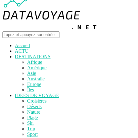
Accueil
ACTU
DESTINATIONS
Afrique
Amérique
Asie
Australie
Europe
Îles
IDEES DE VOYAGE
Croisières
Déserts
Nature
Plage
Ski
Trip
Sport