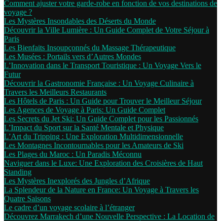
Comment ajuster votre garde-robe en fonction de vos destinations de
voyage ?
Les Mystères Insondables des Déserts du Monde
Découvrir la Ville Lumière : Un Guide Complet de Votre Séjour à
Paris
Les Bienfaits Insoupçonnés du Massage Thérapeutique
Les Musées : Portails vers d’Autres Mondes
L’Innovation dans le Transport Touristique : Un Voyage Vers le
Futur
Découvrir la Gastronomie Française : Un Voyage Culinaire à
Travers les Meilleurs Restaurants
Les Hôtels de Paris : Un Guide pour Trouver le Meilleur Séjour
Les Agences de Voyage à Paris: Un Guide Complet
Les Secrets du Jet Ski: Un Guide Complet pour les Passionnés
L’Impact du Sport sur la Santé Mentale et Physique
L’Art du Tripping : Une Exploration Multidimensionnelle
Les Montagnes Incontournables pour les Amateurs de Ski
Les Plages du Maroc : Un Paradis Méconnu
Naviguer dans le Luxe: Une Exploration des Croisières de Haut
Standing
Les Mystères Inexplorés des Jungles d’Afrique
La Splendeur de la Nature en France: Un Voyage à Travers les
Quatre Saisons
Le cadre d’un voyage scolaire à l’étranger
Découvrez Marrakech d’une Nouvelle Perspective : La Location de