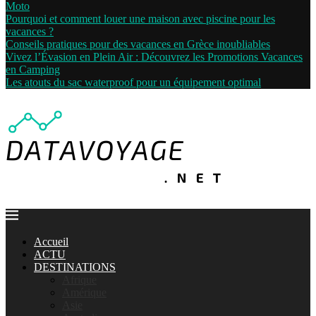
Moto
Pourquoi et comment louer une maison avec piscine pour les
vacances ?
Conseils pratiques pour des vacances en Grèce inoubliables
Vivez l’Évasion en Plein Air : Découvrez les Promotions Vacances
en Camping
Les atouts du sac waterproof pour un équipement optimal
Accueil
ACTU
DESTINATIONS
Afrique
Amérique
Asie