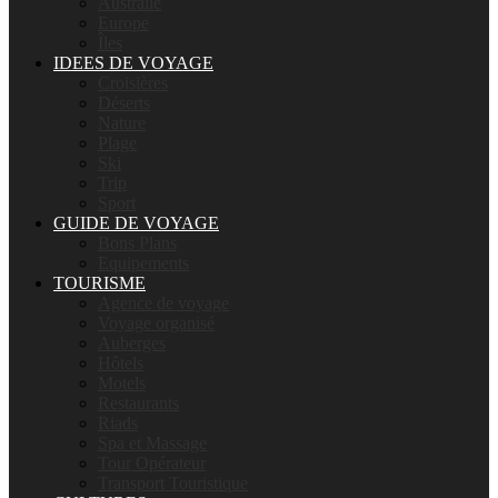
Australie
Europe
Îles
IDEES DE VOYAGE
Croisières
Déserts
Nature
Plage
Ski
Trip
Sport
GUIDE DE VOYAGE
Bons Plans
Equipements
TOURISME
Agence de voyage
Voyage organisé
Auberges
Hôtels
Motels
Restaurants
Riads
Spa et Massage
Tour Opérateur
Transport Touristique