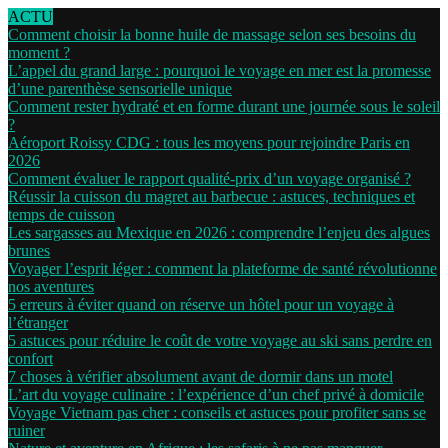
ACTU
Comment choisir la bonne huile de massage selon ses besoins du
moment ?
L’appel du grand large : pourquoi le voyage en mer est la promesse
d’une parenthèse sensorielle unique
Comment rester hydraté et en forme durant une journée sous le soleil
?
Aéroport Roissy CDG : tous les moyens pour rejoindre Paris en
2026
Comment évaluer le rapport qualité-prix d’un voyage organisé ?
Réussir la cuisson du magret au barbecue : astuces, techniques et
temps de cuisson
Les sargasses au Mexique en 2026 : comprendre l’enjeu des algues
brunes
Voyager l’esprit léger : comment la plateforme de santé révolutionne
nos aventures
5 erreurs à éviter quand on réserve un hôtel pour un voyage à
l’étranger
5 astuces pour réduire le coût de votre voyage au ski sans perdre en
confort
7 choses à vérifier absolument avant de dormir dans un motel
L’art du voyage culinaire : l’expérience d’un chef privé à domicile
Voyage Vietnam pas cher : conseils et astuces pour profiter sans se
ruiner