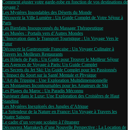
Comment ajuster votre garde-robe en fonction de vos destinations de
voyage ?
Les Mystères Insondables des Déserts du Monde
Découvrir la Ville Lumière : Un Guide Complet de Votre Séjour à
Paris
Les Bienfaits Insoupçonnés du Massage Thérapeutique
Les Musées : Portails vers d’Autres Mondes
L’Innovation dans le Transport Touristique : Un Voyage Vers le
Futur
Découvrir la Gastronomie Française : Un Voyage Culinaire à
Travers les Meilleurs Restaurants
Les Hôtels de Paris : Un Guide pour Trouver le Meilleur Séjour
Les Agences de Voyage à Paris: Un Guide Complet
Les Secrets du Jet Ski: Un Guide Complet pour les Passionnés
L’Impact du Sport sur la Santé Mentale et Physique
L’Art du Tripping : Une Exploration Multidimensionnelle
Les Montagnes Incontournables pour les Amateurs de Ski
Les Plages du Maroc : Un Paradis Méconnu
Naviguer dans le Luxe: Une Exploration des Croisières de Haut
Standing
Les Mystères Inexplorés des Jungles d’Afrique
La Splendeur de la Nature en France: Un Voyage à Travers les
Quatre Saisons
Le cadre d’un voyage scolaire à l’étranger
Découvrez Marrakech d’une Nouvelle Perspective : La Location de