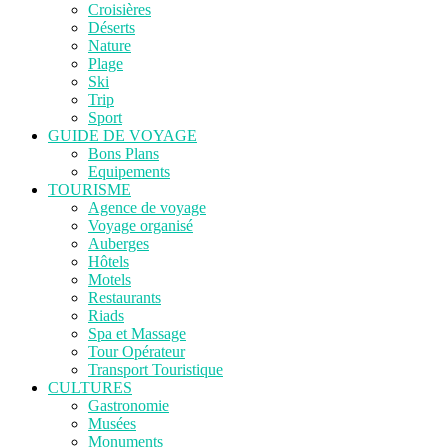
Croisières
Déserts
Nature
Plage
Ski
Trip
Sport
GUIDE DE VOYAGE
Bons Plans
Equipements
TOURISME
Agence de voyage
Voyage organisé
Auberges
Hôtels
Motels
Restaurants
Riads
Spa et Massage
Tour Opérateur
Transport Touristique
CULTURES
Gastronomie
Musées
Monuments