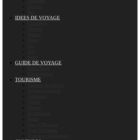
Australie
Europe
Îles
IDEES DE VOYAGE
Croisières
Déserts
Nature
Plage
Ski
Trip
Sport
GUIDE DE VOYAGE
Bons Plans
Equipements
TOURISME
Agence de voyage
Voyage organisé
Auberges
Hôtels
Motels
Restaurants
Riads
Spa et Massage
Tour Opérateur
Transport Touristique