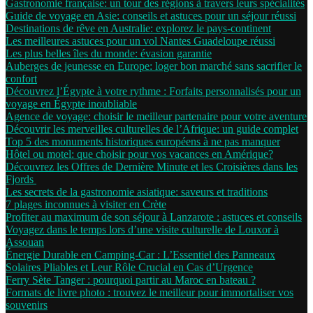
Gastronomie française: un tour des régions à travers leurs spécialités
Guide de voyage en Asie: conseils et astuces pour un séjour réussi
Destinations de rêve en Australie: explorez le pays-continent
Les meilleures astuces pour un vol Nantes Guadeloupe réussi
Les plus belles îles du monde: évasion garantie
Auberges de jeunesse en Europe: loger bon marché sans sacrifier le
confort
Découvrez l’Égypte à votre rythme : Forfaits personnalisés pour un
voyage en Égypte inoubliable
Agence de voyage: choisir le meilleur partenaire pour votre aventure
Découvrir les merveilles culturelles de l’Afrique: un guide complet
Top 5 des monuments historiques européens à ne pas manquer
Hôtel ou motel: que choisir pour vos vacances en Amérique?
Découvrez les Offres de Dernière Minute et les Croisières dans les
Fjords
Les secrets de la gastronomie asiatique: saveurs et traditions
7 plages inconnues à visiter en Crète
Profiter au maximum de son séjour à Lanzarote : astuces et conseils
Voyagez dans le temps lors d’une visite culturelle de Louxor à
Assouan
Énergie Durable en Camping-Car : L’Essentiel des Panneaux
Solaires Pliables et Leur Rôle Crucial en Cas d’Urgence
Ferry Sète Tanger : pourquoi partir au Maroc en bateau ?
Formats de livre photo : trouvez le meilleur pour immortaliser vos
souvenirs