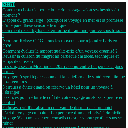
ACTU
Comment choisir la bonne huile de massage selon ses besoins du
moment ?
L’appel du grand large : pourquoi le voyage en mer est la promesse
d’une parenthèse sensorielle unique
Comment rester hydraté et en forme durant une journée sous le soleil
?
Aéroport Roissy CDG : tous les moyens pour rejoindre Paris en
2026
Comment évaluer le rapport qualité-prix d’un voyage organisé ?
Réussir la cuisson du magret au barbecue : astuces, techniques et
temps de cuisson
Les sargasses au Mexique en 2026 : comprendre l’enjeu des algues
brunes
Voyager l’esprit léger : comment la plateforme de santé révolutionne
nos aventures
5 erreurs à éviter quand on réserve un hôtel pour un voyage à
l’étranger
5 astuces pour réduire le coût de votre voyage au ski sans perdre en
confort
7 choses à vérifier absolument avant de dormir dans un motel
L’art du voyage culinaire : l’expérience d’un chef privé à domicile
Voyage Vietnam pas cher : conseils et astuces pour profiter sans se
ruiner