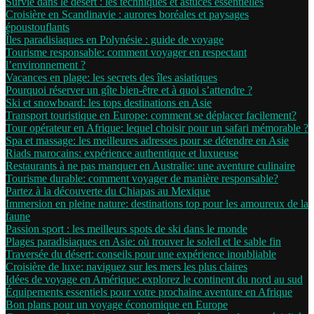
Survie dans le désert : les techniques et astuces essentielles
Croisière en Scandinavie : aurores boréales et paysages
époustouflants
Îles paradisiaques en Polynésie : guide de voyage
Tourisme responsable: comment voyager en respectant
l’environnement ?
Vacances en plage: les secrets des îles asiatiques
Pourquoi réserver un gîte bien-être et à quoi s’attendre ?
Ski et snowboard: les tops destinations en Asie
Transport touristique en Europe: comment se déplacer facilement?
Tour opérateur en Afrique: lequel choisir pour un safari mémorable ?
Spa et massage: les meilleures adresses pour se détendre en Asie
Riads marocains: expérience authentique et luxueuse
Restaurants à ne pas manquer en Australie: une aventure culinaire
Tourisme durable: comment voyager de manière responsable?
Partez à la découverte du Chiapas au Mexique
Immersion en pleine nature: destinations top pour les amoureux de la
faune
Passion sport : les meilleurs spots de ski dans le monde
Plages paradisiaques en Asie: où trouver le soleil et le sable fin
Traversée du désert: conseils pour une expérience inoubliable
Croisière de luxe: naviguez sur les mers les plus claires
Idées de voyage en Amérique: explorez le continent du nord au sud
Équipements essentiels pour votre prochaine aventure en Afrique
Bon plans pour un voyage économique en Europe