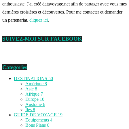
enthousiaste. J'ai créé datavoyage.net afin de partager avec vous mes
dernières croisières et découvertes. Pour me contacter et demander
un partenariat,
cliquez ici
.
SUIVEZ-MOI SUR FACEBOOK
Categories
DESTINATIONS
50
Amérique
8
Asie
8
Afrique
7
Europe
10
Australie
6
Îles
8
GUIDE DE VOYAGE
19
Equipements
4
Bons Plans
6