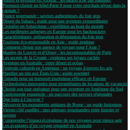
Nature et aventure en Afrique : les safaris à ne pas manquer
Pourquoi choisir un hôtel Paris 9 pour votre prochain séjour dans la
capitale ?
France gourmande : saveurs authentiques du foie gras
Désert du Sahara : guide pour une aventure extraordinaire
Croisière en Antarctique : expédition au bout du monde
Les meilleures auberges en Europe pour les backpackers
Caractéristiques, préparation et dégustation du foie gras
Tourisme éco-responsable en Asie : guide pratique
Comment choisir son agence de voyage pour l’Asie ?
Musées du Louvre et d’Orsay : les incontournables de Paris
Les secrets de la Croatie : explorez ses joyaux cachés
Aventure en Australie : entre désert et océan
Festivals culturels en Amérique : un voyage à travers les arts
Planifier un trip aux États-Unis : guide essentiel
Conseils pour un transport touristique efficace en Europe
Technologies innovantes pour propriétaires de locations de vacances
Choisir son tour opérateur pour une aventure en Amérique du Sud
Gastronomie espagnole : un parcours des saveurs régionales
Que faire à Cracovie ?
Découvrir les monuments antiques de Rome : un guide historique
Vienne côté papilles : mes adresses gourmandes entre histoire et
saveurs
Comprendre l’impact écologique de nos voyages pour mieux agir
Les avantages d’un voyage organisé en Australie