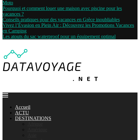
Moto
Pourquoi et comment louer une maison avec piscine pour les
vacances ?
Conseils pratiques pour des vacances en Grèce inoubliables
Vivez l’Évasion en Plein Air : Découvrez les Promotions Vacances
en Camping
Les atouts du sac waterproof pour un équipement optimal
Accueil
ACTU
DESTINATIONS
Afrique
Amérique
Asie