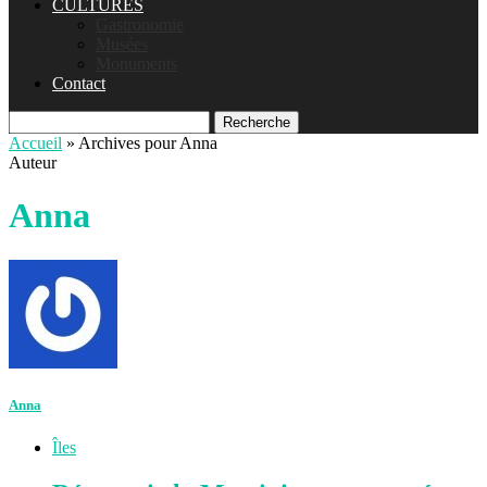
CULTURES
Gastronomie
Musées
Monuments
Contact
Recherche
Accueil
»
Archives pour Anna
Auteur
Anna
Anna
Îles