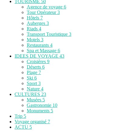
TOURISME
50
Agence de voyage
6
Tour Opérateur
3
Hôtels
7
Auberges
3
Riads
4
Transport Touristique
3
Motels
3
Restaurants
4
Spa et Massage
6
IDEES DE VOYAGE
43
Croisières
9
Déserts
6
Plage
7
Ski
6
Sport
3
Nature
4
CULTURES
23
Musées
5
Gastronomie
10
Monuments
5
Trip
5
Voyage organisé
7
ACTU
5