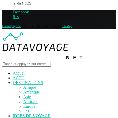
janvier 1, 2022
Facebook
Rss
Datavoyage.net
@2019 - Tous droits réservés -
SiteMap
Accueil
ACTU
DESTINATIONS
Afrique
Amérique
Asie
Australie
Europe
Îles
IDEES DE VOYAGE