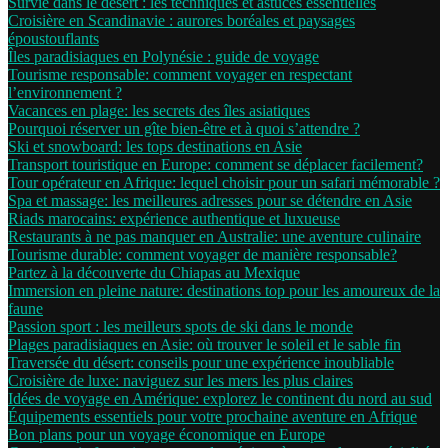
Survie dans le désert : les techniques et astuces essentielles
Croisière en Scandinavie : aurores boréales et paysages
époustouflants
Îles paradisiaques en Polynésie : guide de voyage
Tourisme responsable: comment voyager en respectant
l’environnement ?
Vacances en plage: les secrets des îles asiatiques
Pourquoi réserver un gîte bien-être et à quoi s’attendre ?
Ski et snowboard: les tops destinations en Asie
Transport touristique en Europe: comment se déplacer facilement?
Tour opérateur en Afrique: lequel choisir pour un safari mémorable ?
Spa et massage: les meilleures adresses pour se détendre en Asie
Riads marocains: expérience authentique et luxueuse
Restaurants à ne pas manquer en Australie: une aventure culinaire
Tourisme durable: comment voyager de manière responsable?
Partez à la découverte du Chiapas au Mexique
Immersion en pleine nature: destinations top pour les amoureux de la
faune
Passion sport : les meilleurs spots de ski dans le monde
Plages paradisiaques en Asie: où trouver le soleil et le sable fin
Traversée du désert: conseils pour une expérience inoubliable
Croisière de luxe: naviguez sur les mers les plus claires
Idées de voyage en Amérique: explorez le continent du nord au sud
Équipements essentiels pour votre prochaine aventure en Afrique
Bon plans pour un voyage économique en Europe