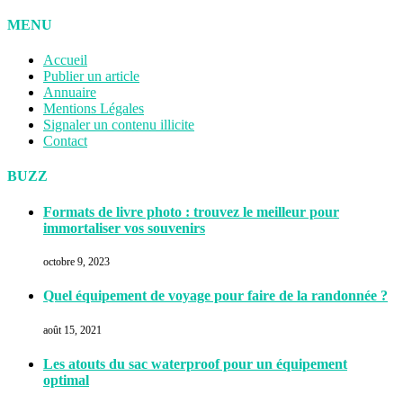
MENU
Accueil
Publier un article
Annuaire
Mentions Légales
Signaler un contenu illicite
Contact
BUZZ
Formats de livre photo : trouvez le meilleur pour
immortaliser vos souvenirs
octobre 9, 2023
Quel équipement de voyage pour faire de la randonnée ?
août 15, 2021
Les atouts du sac waterproof pour un équipement
optimal