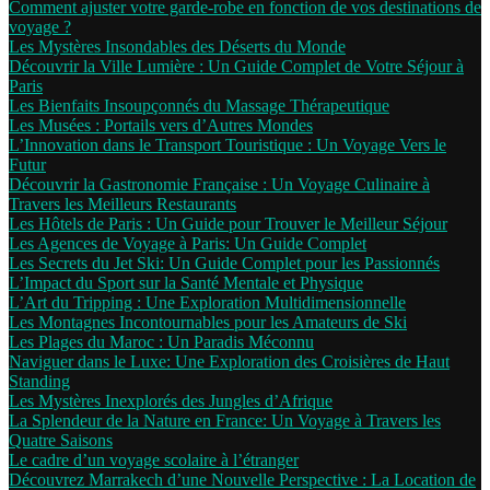
Comment ajuster votre garde-robe en fonction de vos destinations de
voyage ?
Les Mystères Insondables des Déserts du Monde
Découvrir la Ville Lumière : Un Guide Complet de Votre Séjour à
Paris
Les Bienfaits Insoupçonnés du Massage Thérapeutique
Les Musées : Portails vers d’Autres Mondes
L’Innovation dans le Transport Touristique : Un Voyage Vers le
Futur
Découvrir la Gastronomie Française : Un Voyage Culinaire à
Travers les Meilleurs Restaurants
Les Hôtels de Paris : Un Guide pour Trouver le Meilleur Séjour
Les Agences de Voyage à Paris: Un Guide Complet
Les Secrets du Jet Ski: Un Guide Complet pour les Passionnés
L’Impact du Sport sur la Santé Mentale et Physique
L’Art du Tripping : Une Exploration Multidimensionnelle
Les Montagnes Incontournables pour les Amateurs de Ski
Les Plages du Maroc : Un Paradis Méconnu
Naviguer dans le Luxe: Une Exploration des Croisières de Haut
Standing
Les Mystères Inexplorés des Jungles d’Afrique
La Splendeur de la Nature en France: Un Voyage à Travers les
Quatre Saisons
Le cadre d’un voyage scolaire à l’étranger
Découvrez Marrakech d’une Nouvelle Perspective : La Location de