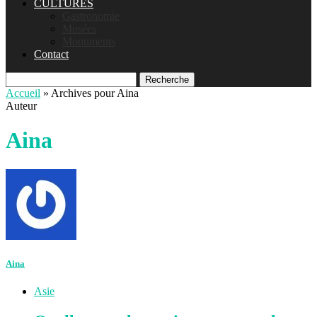
CULTURES
Gastronomie
Musées
Monuments
Contact
Recherche
Accueil
»
Archives pour Aina
Auteur
Aina
Aina
Asie