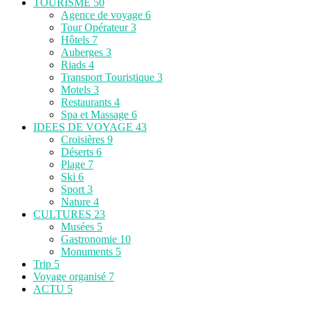
TOURISME
50
Agence de voyage
6
Tour Opérateur
3
Hôtels
7
Auberges
3
Riads
4
Transport Touristique
3
Motels
3
Restaurants
4
Spa et Massage
6
IDEES DE VOYAGE
43
Croisières
9
Déserts
6
Plage
7
Ski
6
Sport
3
Nature
4
CULTURES
23
Musées
5
Gastronomie
10
Monuments
5
Trip
5
Voyage organisé
7
ACTU
5