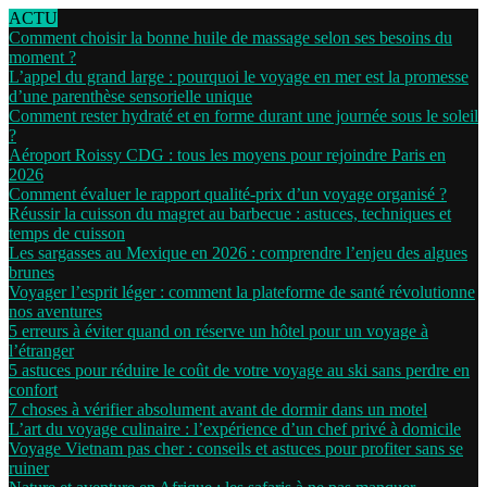
ACTU
Comment choisir la bonne huile de massage selon ses besoins du
moment ?
L’appel du grand large : pourquoi le voyage en mer est la promesse
d’une parenthèse sensorielle unique
Comment rester hydraté et en forme durant une journée sous le soleil
?
Aéroport Roissy CDG : tous les moyens pour rejoindre Paris en
2026
Comment évaluer le rapport qualité-prix d’un voyage organisé ?
Réussir la cuisson du magret au barbecue : astuces, techniques et
temps de cuisson
Les sargasses au Mexique en 2026 : comprendre l’enjeu des algues
brunes
Voyager l’esprit léger : comment la plateforme de santé révolutionne
nos aventures
5 erreurs à éviter quand on réserve un hôtel pour un voyage à
l’étranger
5 astuces pour réduire le coût de votre voyage au ski sans perdre en
confort
7 choses à vérifier absolument avant de dormir dans un motel
L’art du voyage culinaire : l’expérience d’un chef privé à domicile
Voyage Vietnam pas cher : conseils et astuces pour profiter sans se
ruiner