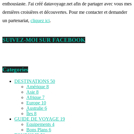
enthousiaste. J'ai créé datavoyage.net afin de partager avec vous mes
dernières croisières et découvertes. Pour me contacter et demander
un partenariat,
cliquez ici
.
SUIVEZ-MOI SUR FACEBOOK
Categories
DESTINATIONS
50
Amérique
8
Asie
8
Afrique
7
Europe
10
Australie
6
Îles
8
GUIDE DE VOYAGE
19
Equipements
4
Bons Plans
6