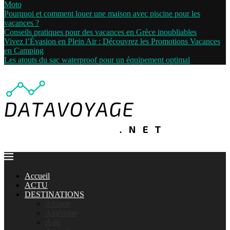
Moto
Pourquoi et comment louer une maison avec piscine pour les
vacances ?
Conseils pratiques pour des vacances en Grèce inoubliables
Vivez l’Évasion en Plein Air : Découvrez les Promotions Vacances
en Camping
Les atouts du sac waterproof pour un équipement optimal
Accueil
ACTU
DESTINATIONS
Afrique
Amérique
Asie