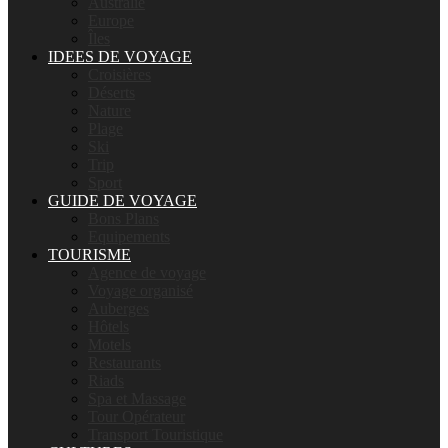
Australie
Europe
Îles
IDEES DE VOYAGE
Croisières
Déserts
Nature
Plage
Ski
Trip
Sport
GUIDE DE VOYAGE
Bons Plans
Equipements
TOURISME
Agence de voyage
Voyage organisé
Auberges
Hôtels
Motels
Restaurants
Riads
Spa et Massage
Tour Opérateur
Transport Touristique