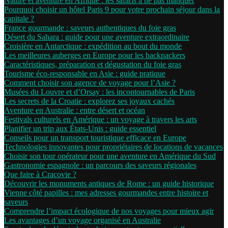
Nature et aventure en Afrique : les safaris à ne pas manquer
Pourquoi choisir un hôtel Paris 9 pour votre prochain séjour dans la
capitale ?
France gourmande : saveurs authentiques du foie gras
Désert du Sahara : guide pour une aventure extraordinaire
Croisière en Antarctique : expédition au bout du monde
Les meilleures auberges en Europe pour les backpackers
Caractéristiques, préparation et dégustation du foie gras
Tourisme éco-responsable en Asie : guide pratique
Comment choisir son agence de voyage pour l’Asie ?
Musées du Louvre et d’Orsay : les incontournables de Paris
Les secrets de la Croatie : explorez ses joyaux cachés
Aventure en Australie : entre désert et océan
Festivals culturels en Amérique : un voyage à travers les arts
Planifier un trip aux États-Unis : guide essentiel
Conseils pour un transport touristique efficace en Europe
Technologies innovantes pour propriétaires de locations de vacances
Choisir son tour opérateur pour une aventure en Amérique du Sud
Gastronomie espagnole : un parcours des saveurs régionales
Que faire à Cracovie ?
Découvrir les monuments antiques de Rome : un guide historique
Vienne côté papilles : mes adresses gourmandes entre histoire et
saveurs
Comprendre l’impact écologique de nos voyages pour mieux agir
Les avantages d’un voyage organisé en Australie