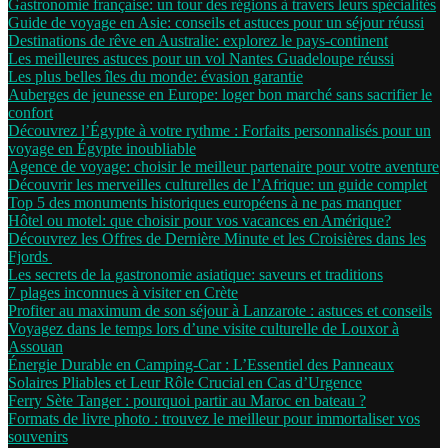
Gastronomie française: un tour des régions à travers leurs spécialités
Guide de voyage en Asie: conseils et astuces pour un séjour réussi
Destinations de rêve en Australie: explorez le pays-continent
Les meilleures astuces pour un vol Nantes Guadeloupe réussi
Les plus belles îles du monde: évasion garantie
Auberges de jeunesse en Europe: loger bon marché sans sacrifier le
confort
Découvrez l’Égypte à votre rythme : Forfaits personnalisés pour un
voyage en Égypte inoubliable
Agence de voyage: choisir le meilleur partenaire pour votre aventure
Découvrir les merveilles culturelles de l’Afrique: un guide complet
Top 5 des monuments historiques européens à ne pas manquer
Hôtel ou motel: que choisir pour vos vacances en Amérique?
Découvrez les Offres de Dernière Minute et les Croisières dans les
Fjords
Les secrets de la gastronomie asiatique: saveurs et traditions
7 plages inconnues à visiter en Crète
Profiter au maximum de son séjour à Lanzarote : astuces et conseils
Voyagez dans le temps lors d’une visite culturelle de Louxor à
Assouan
Énergie Durable en Camping-Car : L’Essentiel des Panneaux
Solaires Pliables et Leur Rôle Crucial en Cas d’Urgence
Ferry Sète Tanger : pourquoi partir au Maroc en bateau ?
Formats de livre photo : trouvez le meilleur pour immortaliser vos
souvenirs